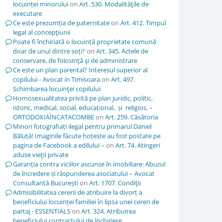
locuinței minorului
on
Art. 530. Modalităţile de
executare
Ce este prezumția de paternitate
on
Art. 412. Timpul
legal al concepţiunii
Poate fi închiriată o locuință proprietate comună
doar de unul dintre soți?
on
Art. 345. Actele de
conservare, de folosinţă şi de administrare
Ce este un plan parental? Interesul superior al
copilului - Avocat in Timisoara
on
Art. 497.
Schimbarea locuinţei copilului
Homosexualitatea privită pe plan juridic, politic,
istoric, medical, social, educațional, și religios, –
ORTODOXIAÎNCATACOMBE
on
Art. 259. Căsătoria
Minori fotografiați ilegal pentru primarul Daniel
Băluță! Imaginile făcute hoțește au fost postate pe
pagina de Facebook a edilului –
on
Art. 74. Atingeri
aduse vieţii private
Garanția contra viciilor ascunse în imobiliare: Abuzul
de încredere și răspunderea asociatului – Avocat
Consultanță București
on
Art. 1707. Condiţii
Admisibilitatea cererii de atribuire la divorț a
beneficiului locuinței familiei în lipsa unei cereri de
partaj - ESSENTIALS
on
Art. 324. Atribuirea
beneficiului contractului de închiriere