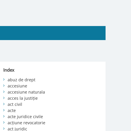
Index
abuz de drept
accesiune
accesiune naturala
acces la justiție
act civil
acte
acte juridice civile
acțiune revocatorie
act juridic