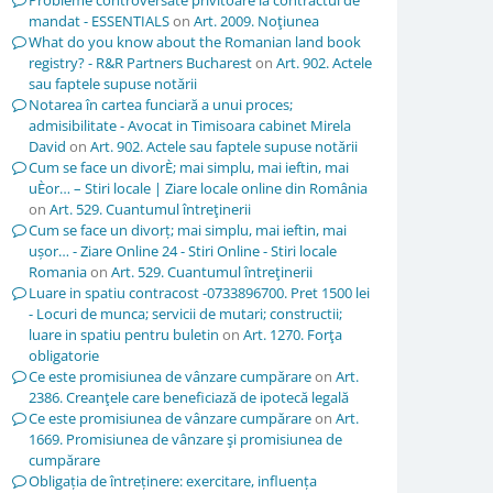
Probleme controversate privitoare la contractul de
mandat - ESSENTIALS
on
Art. 2009. Noţiunea
What do you know about the Romanian land book
registry? - R&R Partners Bucharest
on
Art. 902. Actele
sau faptele supuse notării
Notarea în cartea funciară a unui proces;
admisibilitate - Avocat in Timisoara cabinet Mirela
David
on
Art. 902. Actele sau faptele supuse notării
Cum se face un divorÈ; mai simplu, mai ieftin, mai
uÈor… – Stiri locale | Ziare locale online din România
on
Art. 529. Cuantumul întreţinerii
Cum se face un divorț; mai simplu, mai ieftin, mai
ușor… - Ziare Online 24 - Stiri Online - Stiri locale
Romania
on
Art. 529. Cuantumul întreţinerii
Luare in spatiu contracost -0733896700. Pret 1500 lei
- Locuri de munca; servicii de mutari; constructii;
luare in spatiu pentru buletin
on
Art. 1270. Forţa
obligatorie
Ce este promisiunea de vânzare cumpărare
on
Art.
2386. Creanţele care beneficiază de ipotecă legală
Ce este promisiunea de vânzare cumpărare
on
Art.
1669. Promisiunea de vânzare şi promisiunea de
cumpărare
Obligația de întreținere: exercitare, influența