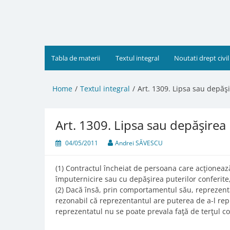
Skip
to
content
Tabla de materii
Textul integral
Noutati drept civil
Home
Textul integral
Art. 1309. Lipsa sau depăş
Art. 1309. Lipsa sau depăşirea
04/05/2011
Andrei SĂVESCU
(1) Contractul încheiat de persoana care acţionează
împuternicire sau cu depăşirea puterilor conferite,
(2) Dacă însă, prin comportamentul său, reprezent
rezonabil că reprezentantul are puterea de a-l repr
reprezentatul nu se poate prevala faţă de terţul co