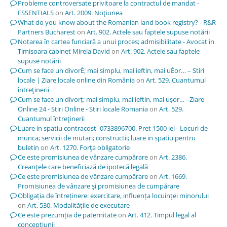
Probleme controversate privitoare la contractul de mandat -
ESSENTIALS
on
Art. 2009. Noţiunea
What do you know about the Romanian land book registry? - R&R
Partners Bucharest
on
Art. 902. Actele sau faptele supuse notării
Notarea în cartea funciară a unui proces; admisibilitate - Avocat in
Timisoara cabinet Mirela David
on
Art. 902. Actele sau faptele
supuse notării
Cum se face un divorÈ; mai simplu, mai ieftin, mai uÈor… – Stiri
locale | Ziare locale online din România
on
Art. 529. Cuantumul
întreţinerii
Cum se face un divorț; mai simplu, mai ieftin, mai ușor… - Ziare
Online 24 - Stiri Online - Stiri locale Romania
on
Art. 529.
Cuantumul întreţinerii
Luare in spatiu contracost -0733896700. Pret 1500 lei - Locuri de
munca; servicii de mutari; constructii; luare in spatiu pentru
buletin
on
Art. 1270. Forţa obligatorie
Ce este promisiunea de vânzare cumpărare
on
Art. 2386.
Creanţele care beneficiază de ipotecă legală
Ce este promisiunea de vânzare cumpărare
on
Art. 1669.
Promisiunea de vânzare şi promisiunea de cumpărare
Obligația de întreținere: exercitare, influența locuinței minorului
on
Art. 530. Modalităţile de executare
Ce este prezumția de paternitate
on
Art. 412. Timpul legal al
concepţiunii