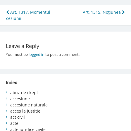
Post
Art. 1317. Momentul
Art. 1315. Noţiunea
cesiunii
navigation
Leave a Reply
You must be
logged in
to post a comment.
Index
abuz de drept
accesiune
accesiune naturala
acces la justiție
act civil
acte
acte juridice civile