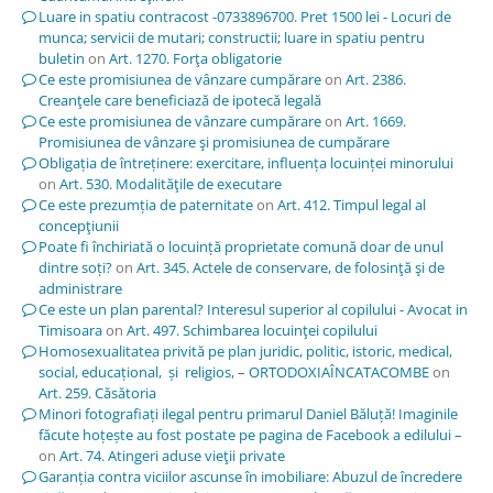
Luare in spatiu contracost -0733896700. Pret 1500 lei - Locuri de
munca; servicii de mutari; constructii; luare in spatiu pentru
buletin
on
Art. 1270. Forţa obligatorie
Ce este promisiunea de vânzare cumpărare
on
Art. 2386.
Creanţele care beneficiază de ipotecă legală
Ce este promisiunea de vânzare cumpărare
on
Art. 1669.
Promisiunea de vânzare şi promisiunea de cumpărare
Obligația de întreținere: exercitare, influența locuinței minorului
on
Art. 530. Modalităţile de executare
Ce este prezumția de paternitate
on
Art. 412. Timpul legal al
concepţiunii
Poate fi închiriată o locuință proprietate comună doar de unul
dintre soți?
on
Art. 345. Actele de conservare, de folosinţă şi de
administrare
Ce este un plan parental? Interesul superior al copilului - Avocat in
Timisoara
on
Art. 497. Schimbarea locuinţei copilului
Homosexualitatea privită pe plan juridic, politic, istoric, medical,
social, educațional, și religios, – ORTODOXIAÎNCATACOMBE
on
Art. 259. Căsătoria
Minori fotografiați ilegal pentru primarul Daniel Băluță! Imaginile
făcute hoțește au fost postate pe pagina de Facebook a edilului –
on
Art. 74. Atingeri aduse vieţii private
Garanția contra viciilor ascunse în imobiliare: Abuzul de încredere