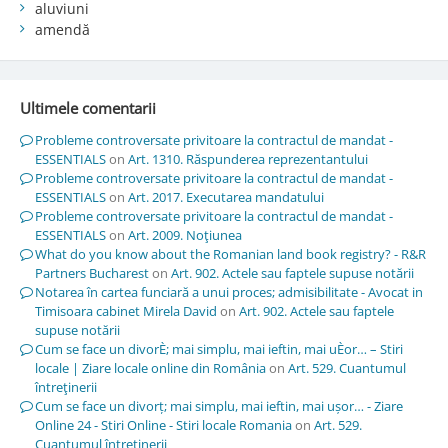
aluviuni
amendă
Ultimele comentarii
Probleme controversate privitoare la contractul de mandat -
ESSENTIALS
on
Art. 1310. Răspunderea reprezentantului
Probleme controversate privitoare la contractul de mandat -
ESSENTIALS
on
Art. 2017. Executarea mandatului
Probleme controversate privitoare la contractul de mandat -
ESSENTIALS
on
Art. 2009. Noţiunea
What do you know about the Romanian land book registry? - R&R
Partners Bucharest
on
Art. 902. Actele sau faptele supuse notării
Notarea în cartea funciară a unui proces; admisibilitate - Avocat in
Timisoara cabinet Mirela David
on
Art. 902. Actele sau faptele
supuse notării
Cum se face un divorÈ; mai simplu, mai ieftin, mai uÈor… – Stiri
locale | Ziare locale online din România
on
Art. 529. Cuantumul
întreţinerii
Cum se face un divorț; mai simplu, mai ieftin, mai ușor… - Ziare
Online 24 - Stiri Online - Stiri locale Romania
on
Art. 529.
Cuantumul întreţinerii