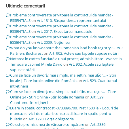
Ultimele comentarii
Probleme controversate privitoare la contractul de mandat -
ESSENTIALS
on
Art. 1310. Răspunderea reprezentantului
Probleme controversate privitoare la contractul de mandat -
ESSENTIALS
on
Art. 2017. Executarea mandatului
Probleme controversate privitoare la contractul de mandat -
ESSENTIALS
on
Art. 2009. Noţiunea
What do you know about the Romanian land book registry? - R&R
Partners Bucharest
on
Art. 902. Actele sau faptele supuse notării
Notarea în cartea funciară a unui proces; admisibilitate - Avocat in
Timisoara cabinet Mirela David
on
Art. 902. Actele sau faptele
supuse notării
Cum se face un divorÈ; mai simplu, mai ieftin, mai uÈor… – Stiri
locale | Ziare locale online din România
on
Art. 529. Cuantumul
întreţinerii
Cum se face un divorț; mai simplu, mai ieftin, mai ușor… - Ziare
Online 24 - Stiri Online - Stiri locale Romania
on
Art. 529.
Cuantumul întreţinerii
Luare in spatiu contracost -0733896700. Pret 1500 lei - Locuri de
munca; servicii de mutari; constructii; luare in spatiu pentru
buletin
on
Art. 1270. Forţa obligatorie
Ce este promisiunea de vânzare cumpărare
on
Art. 2386.