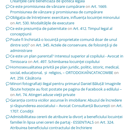
Creanţele care beneficiază de ipotecă legală
Ce este promisiunea de vânzare cumpărare
on
Art. 1669.
Promisiunea de vânzare şi promisiunea de cumpărare
Obligația de întreținere: exercitare, influența locuinței minorului
on
Art. 530. Modalităţile de executare
Ce este prezumția de paternitate
on
Art. 412. Timpul legal al
concepţiunii
Poate fi închiriată o locuință proprietate comună doar de unul
dintre soți?
on
Art. 345. Actele de conservare, de folosinţă şi de
administrare
Ce este un plan parental? Interesul superior al copilului - Avocat in
Timisoara
on
Art. 497. Schimbarea locuinţei copilului
Homosexualitatea privită pe plan juridic, politic, istoric, medical,
social, educațional, și religios, – ORTODOXIAÎNCATACOMBE
on
Art. 259. Căsătoria
Minori fotografiați ilegal pentru primarul Daniel Băluță! Imaginile
făcute hoțește au fost postate pe pagina de Facebook a edilului –
on
Art. 74. Atingeri aduse vieţii private
Garanția contra viciilor ascunse în imobiliare: Abuzul de încredere
și răspunderea asociatului – Avocat Consultanță București
on
Art.
1707. Condiţii
Admisibilitatea cererii de atribuire la divorț a beneficiului locuinței
familiei în lipsa unei cereri de partaj - ESSENTIALS
on
Art. 324.
Atribuirea beneficiului contractului de închiriere