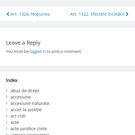
Post
Art. 1324. Noţiunea
Art. 1322. Efectele încetării
navigation
Leave a Reply
You must be
logged in
to post a comment.
Index
abuz de drept
accesiune
accesiune naturala
acces la justiție
act civil
acte
acte juridice civile
acțiune revocatorie