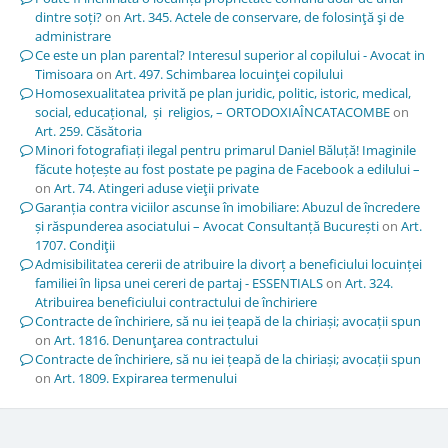
dintre soți?
on
Art. 345. Actele de conservare, de folosinţă şi de
administrare
Ce este un plan parental? Interesul superior al copilului - Avocat in
Timisoara
on
Art. 497. Schimbarea locuinţei copilului
Homosexualitatea privită pe plan juridic, politic, istoric, medical,
social, educațional, și religios, – ORTODOXIAÎNCATACOMBE
on
Art. 259. Căsătoria
Minori fotografiați ilegal pentru primarul Daniel Băluță! Imaginile
făcute hoțește au fost postate pe pagina de Facebook a edilului –
on
Art. 74. Atingeri aduse vieţii private
Garanția contra viciilor ascunse în imobiliare: Abuzul de încredere
și răspunderea asociatului – Avocat Consultanță București
on
Art.
1707. Condiţii
Admisibilitatea cererii de atribuire la divorț a beneficiului locuinței
familiei în lipsa unei cereri de partaj - ESSENTIALS
on
Art. 324.
Atribuirea beneficiului contractului de închiriere
Contracte de închiriere, să nu iei țeapă de la chiriași; avocații spun
on
Art. 1816. Denunţarea contractului
Contracte de închiriere, să nu iei țeapă de la chiriași; avocații spun
on
Art. 1809. Expirarea termenului