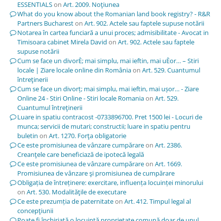
ESSENTIALS
on
Art. 2009. Noţiunea
What do you know about the Romanian land book registry? - R&R
Partners Bucharest
on
Art. 902. Actele sau faptele supuse notării
Notarea în cartea funciară a unui proces; admisibilitate - Avocat in
Timisoara cabinet Mirela David
on
Art. 902. Actele sau faptele
supuse notării
Cum se face un divorÈ; mai simplu, mai ieftin, mai uÈor… – Stiri
locale | Ziare locale online din România
on
Art. 529. Cuantumul
întreţinerii
Cum se face un divorț; mai simplu, mai ieftin, mai ușor… - Ziare
Online 24 - Stiri Online - Stiri locale Romania
on
Art. 529.
Cuantumul întreţinerii
Luare in spatiu contracost -0733896700. Pret 1500 lei - Locuri de
munca; servicii de mutari; constructii; luare in spatiu pentru
buletin
on
Art. 1270. Forţa obligatorie
Ce este promisiunea de vânzare cumpărare
on
Art. 2386.
Creanţele care beneficiază de ipotecă legală
Ce este promisiunea de vânzare cumpărare
on
Art. 1669.
Promisiunea de vânzare şi promisiunea de cumpărare
Obligația de întreținere: exercitare, influența locuinței minorului
on
Art. 530. Modalităţile de executare
Ce este prezumția de paternitate
on
Art. 412. Timpul legal al
concepţiunii
Poate fi închiriată o locuință proprietate comună doar de unul