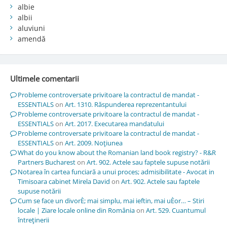
albie
albii
aluviuni
amendă
Ultimele comentarii
Probleme controversate privitoare la contractul de mandat -
ESSENTIALS
on
Art. 1310. Răspunderea reprezentantului
Probleme controversate privitoare la contractul de mandat -
ESSENTIALS
on
Art. 2017. Executarea mandatului
Probleme controversate privitoare la contractul de mandat -
ESSENTIALS
on
Art. 2009. Noţiunea
What do you know about the Romanian land book registry? - R&R
Partners Bucharest
on
Art. 902. Actele sau faptele supuse notării
Notarea în cartea funciară a unui proces; admisibilitate - Avocat in
Timisoara cabinet Mirela David
on
Art. 902. Actele sau faptele
supuse notării
Cum se face un divorÈ; mai simplu, mai ieftin, mai uÈor… – Stiri
locale | Ziare locale online din România
on
Art. 529. Cuantumul
întreţinerii