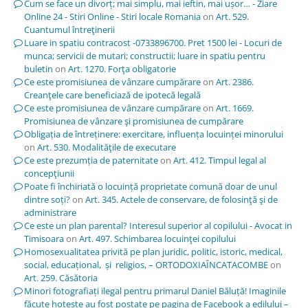
Cum se face un divorț; mai simplu, mai ieftin, mai ușor… - Ziare
Online 24 - Stiri Online - Stiri locale Romania
on
Art. 529.
Cuantumul întreţinerii
Luare in spatiu contracost -0733896700. Pret 1500 lei - Locuri de
munca; servicii de mutari; constructii; luare in spatiu pentru
buletin
on
Art. 1270. Forţa obligatorie
Ce este promisiunea de vânzare cumpărare
on
Art. 2386.
Creanţele care beneficiază de ipotecă legală
Ce este promisiunea de vânzare cumpărare
on
Art. 1669.
Promisiunea de vânzare şi promisiunea de cumpărare
Obligația de întreținere: exercitare, influența locuinței minorului
on
Art. 530. Modalităţile de executare
Ce este prezumția de paternitate
on
Art. 412. Timpul legal al
concepţiunii
Poate fi închiriată o locuință proprietate comună doar de unul
dintre soți?
on
Art. 345. Actele de conservare, de folosinţă şi de
administrare
Ce este un plan parental? Interesul superior al copilului - Avocat in
Timisoara
on
Art. 497. Schimbarea locuinţei copilului
Homosexualitatea privită pe plan juridic, politic, istoric, medical,
social, educațional, și religios, – ORTODOXIAÎNCATACOMBE
on
Art. 259. Căsătoria
Minori fotografiați ilegal pentru primarul Daniel Băluță! Imaginile
făcute hoțește au fost postate pe pagina de Facebook a edilului –