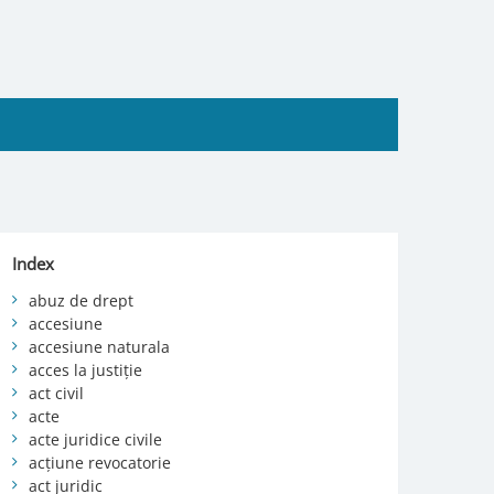
Index
abuz de drept
accesiune
accesiune naturala
acces la justiție
act civil
acte
acte juridice civile
acțiune revocatorie
act juridic