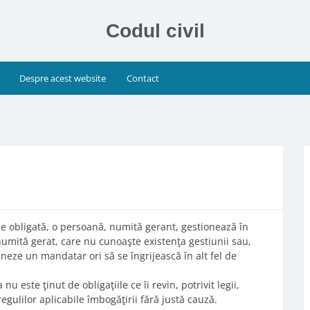
Codul civil
Despre acest website
Contact
fie obligată, o persoană, numită gerant, gestionează în
numită gerat, care nu cunoaşte existenţa gestiunii sau,
ze un mandatar ori să se îngrijească în alt fel de
 nu este ţinut de obligaţiile ce îi revin, potrivit legii,
 regulilor aplicabile îmbogăţirii fără justă cauză.