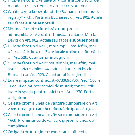
Probleme controversate privitoare la contractul de
mandat - ESSENTIALS
on
Art. 2009. Noţiunea
What do you know about the Romanian land book
registry? - R&R Partners Bucharest
on
Art. 902. Actele
sau faptele supuse notării
Notarea în cartea funciară a unui proces;
admisibilitate - Avocat in Timisoara cabinet Mirela
David
on
Art. 902. Actele sau faptele supuse notării
Cum se face un divorÈ; mai simplu, mai ieftin, mai
uÈor… – Stiri locale | Ziare locale online din România
on
Art. 529. Cuantumul întreţinerii
Cum se face un divorț; mai simplu, mai ieftin, mai
ușor… - Ziare Online 24 - Stiri Online - Stiri locale
Romania
on
Art. 529. Cuantumul întreţinerii
Luare in spatiu contracost -0733896700. Pret 1500 lei
- Locuri de munca; servicii de mutari; constructii;
luare in spatiu pentru buletin
on
Art. 1270. Forţa
obligatorie
Ce este promisiunea de vânzare cumpărare
on
Art.
2386. Creanţele care beneficiază de ipotecă legală
Ce este promisiunea de vânzare cumpărare
on
Art.
1669. Promisiunea de vânzare şi promisiunea de
cumpărare
Obligația de întreținere: exercitare, influența