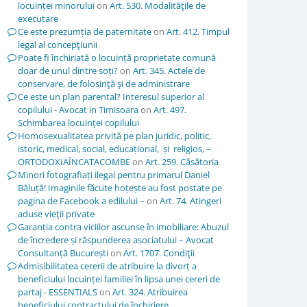
locuinței minorului
on
Art. 530. Modalităţile de
executare
Ce este prezumția de paternitate
on
Art. 412. Timpul
legal al concepţiunii
Poate fi închiriată o locuință proprietate comună
doar de unul dintre soți?
on
Art. 345. Actele de
conservare, de folosinţă şi de administrare
Ce este un plan parental? Interesul superior al
copilului - Avocat in Timisoara
on
Art. 497.
Schimbarea locuinţei copilului
Homosexualitatea privită pe plan juridic, politic,
istoric, medical, social, educațional, și religios, –
ORTODOXIAÎNCATACOMBE
on
Art. 259. Căsătoria
Minori fotografiați ilegal pentru primarul Daniel
Băluță! Imaginile făcute hoțește au fost postate pe
pagina de Facebook a edilului –
on
Art. 74. Atingeri
aduse vieţii private
Garanția contra viciilor ascunse în imobiliare: Abuzul
de încredere și răspunderea asociatului – Avocat
Consultanță București
on
Art. 1707. Condiţii
Admisibilitatea cererii de atribuire la divorț a
beneficiului locuinței familiei în lipsa unei cereri de
partaj - ESSENTIALS
on
Art. 324. Atribuirea
beneficiului contractului de închiriere