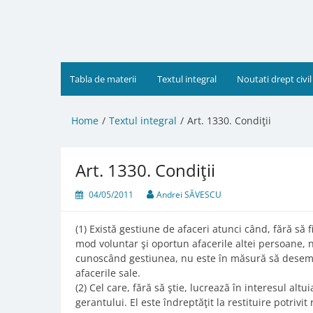
Skip
to
content
Tabla de materii
Textul integral
Noutati drept civil
Home
Textul integral
Art. 1330. Condiţii
Art. 1330. Condiţii
04/05/2011
Andrei SĂVESCU
(1) Există gestiune de afaceri atunci când, fără să 
mod voluntar şi oportun afacerile altei persoane, 
cunoscând gestiunea, nu este în măsură să desemne
afacerile sale.
(2) Cel care, fără să ştie, lucrează în interesul altuia
gerantului. El este îndreptăţit la restituire potrivit