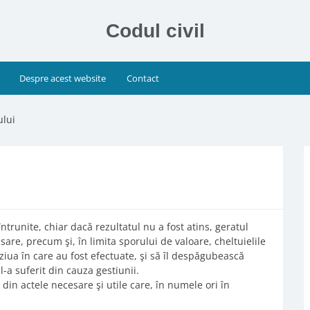
Codul civil
Despre acest website
Contact
ului
întrunite, chiar dacă rezultatul nu a fost atins, geratul
are, precum şi, în limita sporului de valoare, cheltuielile
iua în care au fost efectuate, şi să îl despăgubească
l-a suferit din cauza gestiunii.
 din actele necesare şi utile care, în numele ori în