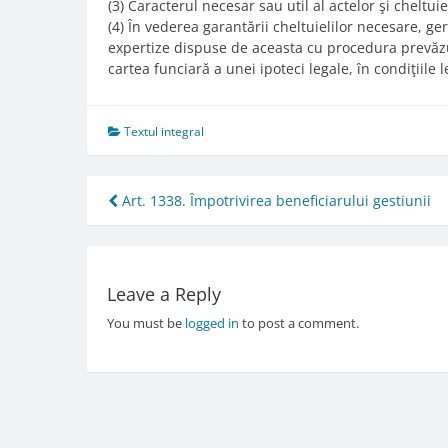
(3) Caracterul necesar sau util al actelor şi cheltui
(4) În vederea garantării cheltuielilor necesare, ge
expertize dispuse de aceasta cu procedura prevăzu
cartea funciară a unei ipoteci legale, în condiţiile le
Textul integral
Post
Art. 1338. Împotrivirea beneficiarului gestiunii
navigation
Leave a Reply
You must be
logged in
to post a comment.