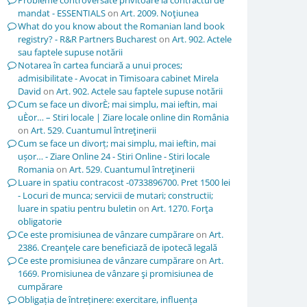
Probleme controversate privitoare la contractul de
mandat - ESSENTIALS
on
Art. 2009. Noţiunea
What do you know about the Romanian land book
registry? - R&R Partners Bucharest
on
Art. 902. Actele
sau faptele supuse notării
Notarea în cartea funciară a unui proces;
admisibilitate - Avocat in Timisoara cabinet Mirela
David
on
Art. 902. Actele sau faptele supuse notării
Cum se face un divorÈ; mai simplu, mai ieftin, mai
uÈor… – Stiri locale | Ziare locale online din România
on
Art. 529. Cuantumul întreţinerii
Cum se face un divorț; mai simplu, mai ieftin, mai
ușor… - Ziare Online 24 - Stiri Online - Stiri locale
Romania
on
Art. 529. Cuantumul întreţinerii
Luare in spatiu contracost -0733896700. Pret 1500 lei
- Locuri de munca; servicii de mutari; constructii;
luare in spatiu pentru buletin
on
Art. 1270. Forţa
obligatorie
Ce este promisiunea de vânzare cumpărare
on
Art.
2386. Creanţele care beneficiază de ipotecă legală
Ce este promisiunea de vânzare cumpărare
on
Art.
1669. Promisiunea de vânzare şi promisiunea de
cumpărare
Obligația de întreținere: exercitare, influența