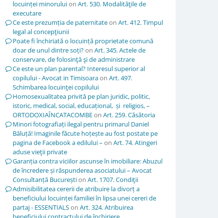
locuinței minorului
on
Art. 530. Modalităţile de
executare
Ce este prezumția de paternitate
on
Art. 412. Timpul
legal al concepţiunii
Poate fi închiriată o locuință proprietate comună
doar de unul dintre soți?
on
Art. 345. Actele de
conservare, de folosinţă şi de administrare
Ce este un plan parental? Interesul superior al
copilului - Avocat in Timisoara
on
Art. 497.
Schimbarea locuinţei copilului
Homosexualitatea privită pe plan juridic, politic,
istoric, medical, social, educațional, și religios, –
ORTODOXIAÎNCATACOMBE
on
Art. 259. Căsătoria
Minori fotografiați ilegal pentru primarul Daniel
Băluță! Imaginile făcute hoțește au fost postate pe
pagina de Facebook a edilului –
on
Art. 74. Atingeri
aduse vieţii private
Garanția contra viciilor ascunse în imobiliare: Abuzul
de încredere și răspunderea asociatului – Avocat
Consultanță București
on
Art. 1707. Condiţii
Admisibilitatea cererii de atribuire la divorț a
beneficiului locuinței familiei în lipsa unei cereri de
partaj - ESSENTIALS
on
Art. 324. Atribuirea
beneficiului contractului de închiriere