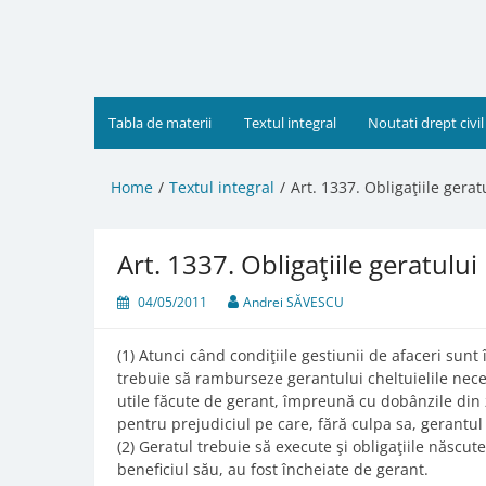
Skip
to
content
Tabla de materii
Textul integral
Noutati drept civil
Home
Textul integral
Art. 1337. Obligaţiile gerat
Art. 1337. Obligaţiile geratului
04/05/2011
Andrei SĂVESCU
(1) Atunci când condiţiile gestiunii de afaceri sunt 
trebuie să ramburseze gerantului cheltuielile neces
utile făcute de gerant, împreună cu dobânzile din z
pentru prejudiciul pe care, fără culpa sa, gerantul 
(2) Geratul trebuie să execute şi obligaţiile născute
beneficiul său, au fost încheiate de gerant.