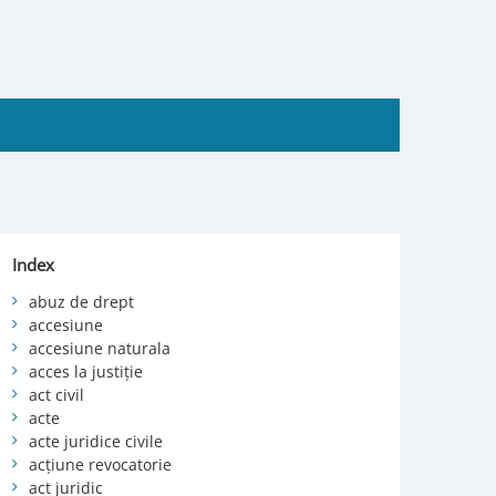
Index
abuz de drept
accesiune
accesiune naturala
acces la justiție
act civil
acte
acte juridice civile
acțiune revocatorie
act juridic