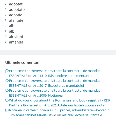
adoptat
adoptator
adopție
afinitate
albie
albii
aluviuni
amendă
Ultimele comentarii
Probleme controversate privitoare la contractul de mandat -
ESSENTIALS
on
Art. 1310. Răspunderea reprezentantului
Probleme controversate privitoare la contractul de mandat -
ESSENTIALS
on
Art. 2017. Executarea mandatului
Probleme controversate privitoare la contractul de mandat -
ESSENTIALS
on
Art. 2009. Noţiunea
What do you know about the Romanian land book registry? - R&R
Partners Bucharest
on
Art. 902. Actele sau faptele supuse notării
Notarea în cartea funciară a unui proces; admisibilitate - Avocat in
Timisoara cabinet Mirela David
on
Art. 902. Actele sau faptele