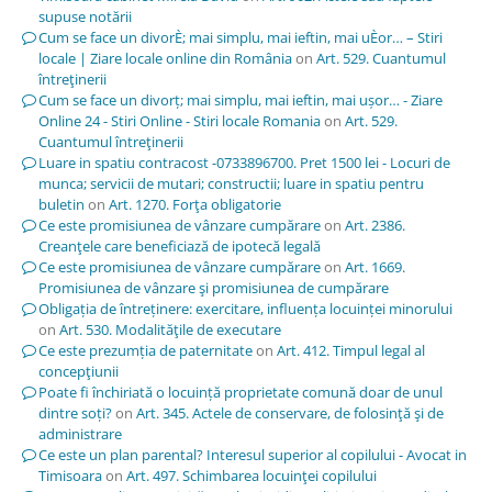
supuse notării
Cum se face un divorÈ; mai simplu, mai ieftin, mai uÈor… – Stiri
locale | Ziare locale online din România
on
Art. 529. Cuantumul
întreţinerii
Cum se face un divorț; mai simplu, mai ieftin, mai ușor… - Ziare
Online 24 - Stiri Online - Stiri locale Romania
on
Art. 529.
Cuantumul întreţinerii
Luare in spatiu contracost -0733896700. Pret 1500 lei - Locuri de
munca; servicii de mutari; constructii; luare in spatiu pentru
buletin
on
Art. 1270. Forţa obligatorie
Ce este promisiunea de vânzare cumpărare
on
Art. 2386.
Creanţele care beneficiază de ipotecă legală
Ce este promisiunea de vânzare cumpărare
on
Art. 1669.
Promisiunea de vânzare şi promisiunea de cumpărare
Obligația de întreținere: exercitare, influența locuinței minorului
on
Art. 530. Modalităţile de executare
Ce este prezumția de paternitate
on
Art. 412. Timpul legal al
concepţiunii
Poate fi închiriată o locuință proprietate comună doar de unul
dintre soți?
on
Art. 345. Actele de conservare, de folosinţă şi de
administrare
Ce este un plan parental? Interesul superior al copilului - Avocat in
Timisoara
on
Art. 497. Schimbarea locuinţei copilului