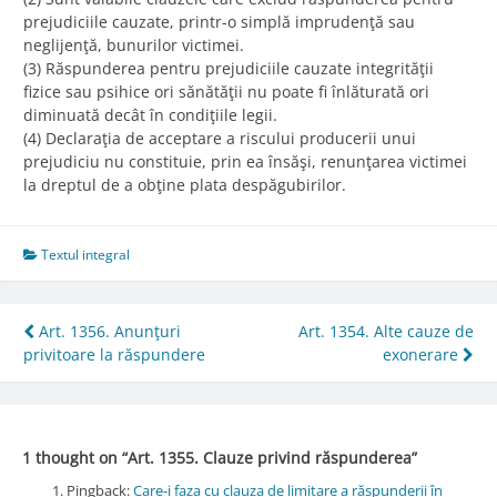
prejudiciile cauzate, printr-o simplă imprudenţă sau
neglijenţă, bunurilor victimei.
(3) Răspunderea pentru prejudiciile cauzate integrităţii
fizice sau psihice ori sănătăţii nu poate fi înlăturată ori
diminuată decât în condiţiile legii.
(4) Declaraţia de acceptare a riscului producerii unui
prejudiciu nu constituie, prin ea însăşi, renunţarea victimei
la dreptul de a obţine plata despăgubirilor.
Textul integral
Post
Art. 1356. Anunţuri
Art. 1354. Alte cauze de
privitoare la răspundere
exonerare
navigation
1 thought on “
Art. 1355. Clauze privind răspunderea
”
Pingback:
Care-i faza cu clauza de limitare a răspunderii în