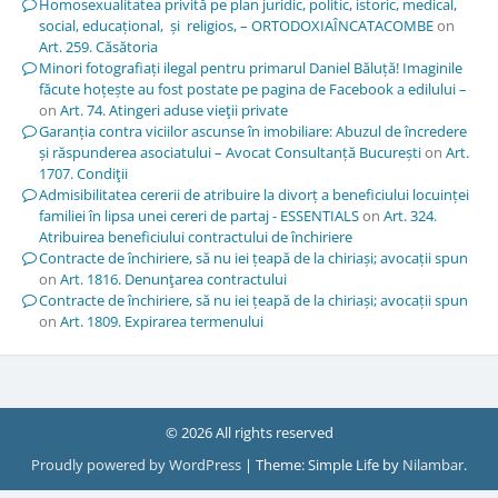
Homosexualitatea privită pe plan juridic, politic, istoric, medical,
social, educațional, și religios, – ORTODOXIAÎNCATACOMBE
on
Art. 259. Căsătoria
Minori fotografiați ilegal pentru primarul Daniel Băluță! Imaginile
făcute hoțește au fost postate pe pagina de Facebook a edilului –
on
Art. 74. Atingeri aduse vieţii private
Garanția contra viciilor ascunse în imobiliare: Abuzul de încredere
și răspunderea asociatului – Avocat Consultanță București
on
Art.
1707. Condiţii
Admisibilitatea cererii de atribuire la divorț a beneficiului locuinței
familiei în lipsa unei cereri de partaj - ESSENTIALS
on
Art. 324.
Atribuirea beneficiului contractului de închiriere
Contracte de închiriere, să nu iei țeapă de la chiriași; avocații spun
on
Art. 1816. Denunţarea contractului
Contracte de închiriere, să nu iei țeapă de la chiriași; avocații spun
on
Art. 1809. Expirarea termenului
© 2026 All rights reserved
Proudly powered by WordPress
|
Theme: Simple Life by
Nilambar
.