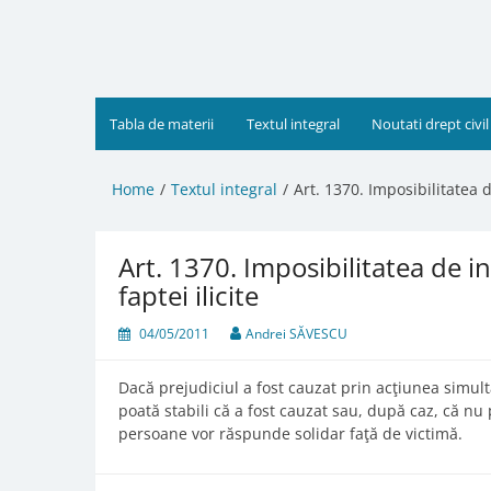
Skip
to
content
Tabla de materii
Textul integral
Noutati drept civil
Home
Textul integral
Art. 1370. Imposibilitatea d
Art. 1370. Imposibilitatea de i
faptei ilicite
04/05/2011
Andrei SĂVESCU
Dacă prejudiciul a fost cauzat prin acţiunea simul
poată stabili că a fost cauzat sau, după caz, că nu 
persoane vor răspunde solidar faţă de victimă.