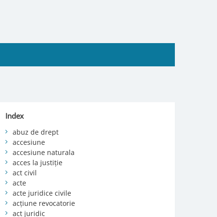
Index
abuz de drept
accesiune
accesiune naturala
acces la justiție
act civil
acte
acte juridice civile
acțiune revocatorie
act juridic