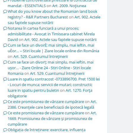
Probleme controversate privitoare la contractul de
mandat - ESSENTIALS
on
Art. 2009. Noţiunea
What do you know about the Romanian land book
registry? - R&R Partners Bucharest
on
Art. 902. Actele
sau faptele supuse notării
Notarea în cartea funciară a unui proces;
admisibilitate - Avocat in Timisoara cabinet Mirela
David
on
Art. 902. Actele sau faptele supuse notării
Cum se face un divorÈ; mai simplu, mai ieftin, mai
uÈor… – Stiri locale | Ziare locale online din România
on
Art. 529. Cuantumul întreţinerii
Cum se face un divorț; mai simplu, mai ieftin, mai
ușor… - Ziare Online 24 - Stiri Online - Stiri locale
Romania
on
Art. 529. Cuantumul întreţinerii
Luare in spatiu contracost -0733896700. Pret 1500 lei
- Locuri de munca; servicii de mutari; constructii;
luare in spatiu pentru buletin
on
Art. 1270. Forţa
obligatorie
Ce este promisiunea de vânzare cumpărare
on
Art.
2386. Creanţele care beneficiază de ipotecă legală
Ce este promisiunea de vânzare cumpărare
on
Art.
1669. Promisiunea de vânzare şi promisiunea de
cumpărare
Obligația de întreținere: exercitare, influența