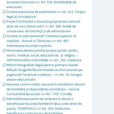
locuinței minorului
on
Art. 530. Modalităţile de
executare
Ce este prezumția de paternitate
on
Art. 412. Timpul
legal al concepţiunii
Poate fi închiriată o locuință proprietate comună
doar de unul dintre soți?
on
Art. 345. Actele de
conservare, de folosinţă şi de administrare
Ce este un plan parental? Interesul superior al
copilului - Avocat in Timisoara
on
Art. 497.
Schimbarea locuinţei copilului
Homosexualitatea privită pe plan juridic, politic,
istoric, medical, social, educațional, și religios, –
ORTODOXIAÎNCATACOMBE
on
Art. 259. Căsătoria
Minori fotografiați ilegal pentru primarul Daniel
Băluță! Imaginile făcute hoțește au fost postate pe
pagina de Facebook a edilului –
on
Art. 74. Atingeri
aduse vieţii private
Garanția contra viciilor ascunse în imobiliare: Abuzul
de încredere și răspunderea asociatului – Avocat
Consultanță București
on
Art. 1707. Condiţii
Admisibilitatea cererii de atribuire la divorț a
beneficiului locuinței familiei în lipsa unei cereri de
partaj - ESSENTIALS
on
Art. 324. Atribuirea
beneficiului contractului de închiriere