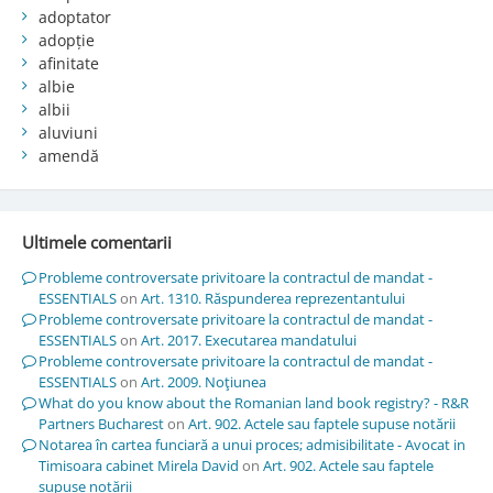
adoptator
adopție
afinitate
albie
albii
aluviuni
amendă
Ultimele comentarii
Probleme controversate privitoare la contractul de mandat -
ESSENTIALS
on
Art. 1310. Răspunderea reprezentantului
Probleme controversate privitoare la contractul de mandat -
ESSENTIALS
on
Art. 2017. Executarea mandatului
Probleme controversate privitoare la contractul de mandat -
ESSENTIALS
on
Art. 2009. Noţiunea
What do you know about the Romanian land book registry? - R&R
Partners Bucharest
on
Art. 902. Actele sau faptele supuse notării
Notarea în cartea funciară a unui proces; admisibilitate - Avocat in
Timisoara cabinet Mirela David
on
Art. 902. Actele sau faptele
supuse notării