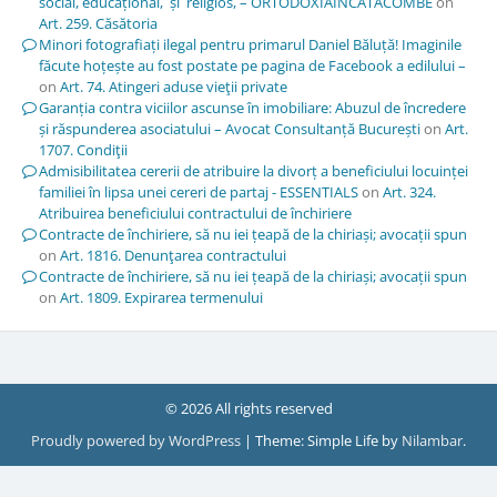
social, educațional, și religios, – ORTODOXIAÎNCATACOMBE
on
Art. 259. Căsătoria
Minori fotografiați ilegal pentru primarul Daniel Băluță! Imaginile
făcute hoțește au fost postate pe pagina de Facebook a edilului –
on
Art. 74. Atingeri aduse vieţii private
Garanția contra viciilor ascunse în imobiliare: Abuzul de încredere
și răspunderea asociatului – Avocat Consultanță București
on
Art.
1707. Condiţii
Admisibilitatea cererii de atribuire la divorț a beneficiului locuinței
familiei în lipsa unei cereri de partaj - ESSENTIALS
on
Art. 324.
Atribuirea beneficiului contractului de închiriere
Contracte de închiriere, să nu iei țeapă de la chiriași; avocații spun
on
Art. 1816. Denunţarea contractului
Contracte de închiriere, să nu iei țeapă de la chiriași; avocații spun
on
Art. 1809. Expirarea termenului
© 2026 All rights reserved
Proudly powered by WordPress
|
Theme: Simple Life by
Nilambar
.