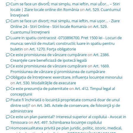
Cum se face un divorÈ; mai simplu, mai ieftin, mai uÈor… – Stiri
locale | Ziare locale online din România
on
Art. 529. Cuantumul
întreţinerii
Cum se face un divorț; mai simplu, mai ieftin, mai ușor… - Ziare
Online 24 - Stiri Online - Stiri locale Romania
on
Art. 529.
Cuantumul întreţinerii
Luare in spatiu contracost -0733896700. Pret 1500 lei - Locuri de
munca; servicii de mutari; constructii; luare in spatiu pentru
buletin
on
Art. 1270. Forţa obligatorie
Ce este promisiunea de vânzare cumpărare
on
Art. 2386.
Creanţele care beneficiază de ipotecă legală
Ce este promisiunea de vânzare cumpărare
on
Art. 1669.
Promisiunea de vânzare şi promisiunea de cumpărare
Obligația de întreținere: exercitare, influența locuinței minorului
on
Art. 530. Modalităţile de executare
Ce este prezumția de paternitate
on
Art. 412. Timpul legal al
concepţiunii
Poate fi închiriată o locuință proprietate comună doar de unul
dintre soți?
on
Art. 345. Actele de conservare, de folosinţă şi de
administrare
Ce este un plan parental? Interesul superior al copilului - Avocat in
Timisoara
on
Art. 497. Schimbarea locuinţei copilului
Homosexualitatea privită pe plan juridic, politic, istoric, medical,