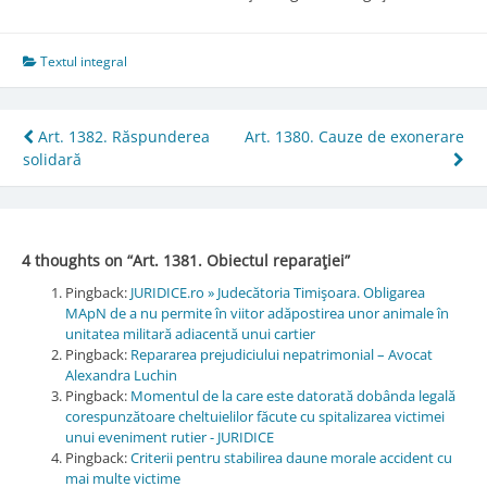
Textul integral
Post
Art. 1382. Răspunderea
Art. 1380. Cauze de exonerare
solidară
navigation
4 thoughts on “
Art. 1381. Obiectul reparaţiei
”
Pingback:
JURIDICE.ro » Judecătoria Timişoara. Obligarea
MApN de a nu permite în viitor adăpostirea unor animale în
unitatea militară adiacentă unui cartier
Pingback:
Repararea prejudiciului nepatrimonial – Avocat
Alexandra Luchin
Pingback:
Momentul de la care este datorată dobânda legală
corespunzătoare cheltuielilor făcute cu spitalizarea victimei
unui eveniment rutier - JURIDICE
Pingback:
Criterii pentru stabilirea daune morale accident cu
mai multe victime