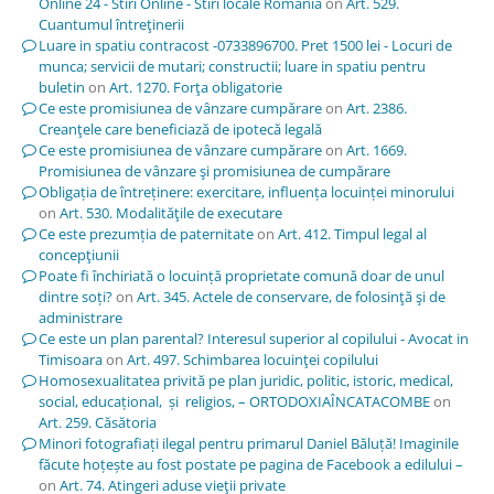
Online 24 - Stiri Online - Stiri locale Romania
on
Art. 529.
Cuantumul întreţinerii
Luare in spatiu contracost -0733896700. Pret 1500 lei - Locuri de
munca; servicii de mutari; constructii; luare in spatiu pentru
buletin
on
Art. 1270. Forţa obligatorie
Ce este promisiunea de vânzare cumpărare
on
Art. 2386.
Creanţele care beneficiază de ipotecă legală
Ce este promisiunea de vânzare cumpărare
on
Art. 1669.
Promisiunea de vânzare şi promisiunea de cumpărare
Obligația de întreținere: exercitare, influența locuinței minorului
on
Art. 530. Modalităţile de executare
Ce este prezumția de paternitate
on
Art. 412. Timpul legal al
concepţiunii
Poate fi închiriată o locuință proprietate comună doar de unul
dintre soți?
on
Art. 345. Actele de conservare, de folosinţă şi de
administrare
Ce este un plan parental? Interesul superior al copilului - Avocat in
Timisoara
on
Art. 497. Schimbarea locuinţei copilului
Homosexualitatea privită pe plan juridic, politic, istoric, medical,
social, educațional, și religios, – ORTODOXIAÎNCATACOMBE
on
Art. 259. Căsătoria
Minori fotografiați ilegal pentru primarul Daniel Băluță! Imaginile
făcute hoțește au fost postate pe pagina de Facebook a edilului –
on
Art. 74. Atingeri aduse vieţii private