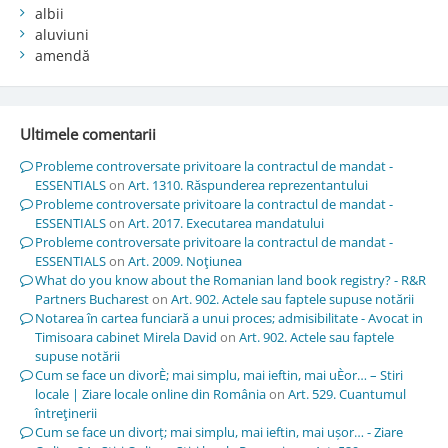
albii
aluviuni
amendă
Ultimele comentarii
Probleme controversate privitoare la contractul de mandat -
ESSENTIALS
on
Art. 1310. Răspunderea reprezentantului
Probleme controversate privitoare la contractul de mandat -
ESSENTIALS
on
Art. 2017. Executarea mandatului
Probleme controversate privitoare la contractul de mandat -
ESSENTIALS
on
Art. 2009. Noţiunea
What do you know about the Romanian land book registry? - R&R
Partners Bucharest
on
Art. 902. Actele sau faptele supuse notării
Notarea în cartea funciară a unui proces; admisibilitate - Avocat in
Timisoara cabinet Mirela David
on
Art. 902. Actele sau faptele
supuse notării
Cum se face un divorÈ; mai simplu, mai ieftin, mai uÈor… – Stiri
locale | Ziare locale online din România
on
Art. 529. Cuantumul
întreţinerii
Cum se face un divorț; mai simplu, mai ieftin, mai ușor… - Ziare