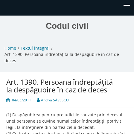
Codul civil
Home
Textul integral
Art. 1390. Persoana îndreptăţită la despăgubire în caz de
deces
Art. 1390. Persoana îndreptăţită
la despăgubire în caz de deces
04/05/2011
Andrei SĂVESCU
(1) Despăgubirea pentru prejudiciile cauzate prin decesul
unei persoane se cuvine numai celor îndreptăţiţi, potrivit
legii, la întreţinere din partea celui decedat.
(2) Cu toate acestea, instanţa, ţinând seama de împrejurări,