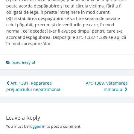
poate acorda despăgubire şi celui căruia victima, fără a fi
obligată de lege, îi presta întreţinere în mod curent.
(3) La stabilirea despăgubirii se va ţine seama de nevoile
celui păgubit, precum şi de veniturile pe care, în mod
normal, cel decedat le-ar fi avut pe timpul pentru care s-a
acordat despăgubirea. Dispoziţiile art. 1.387-1.389 se aplică
în mod corespunzător.
Textul integral
Post
Art. 1391. Repararea
Art. 1389. Vătămarea
prejudiciului nepatrimonial
minorului
navigation
Leave a Reply
You must be
logged in
to post a comment.