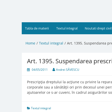
Skip
to
content
Tabla de materii
Textul integral
Noutati drept civil
Home
Textul integral
Art. 1395. Suspendarea pre
Art. 1395. Suspendarea prescri
04/05/2011
Andrei SĂVESCU
Prescripţia dreptului la acţiune cu privire la repar
corporale sau a sănătăţii ori prin decesul unei pe
ajutoarelor ce s-ar cuveni, în cadrul asigurărilor so
Textul integral