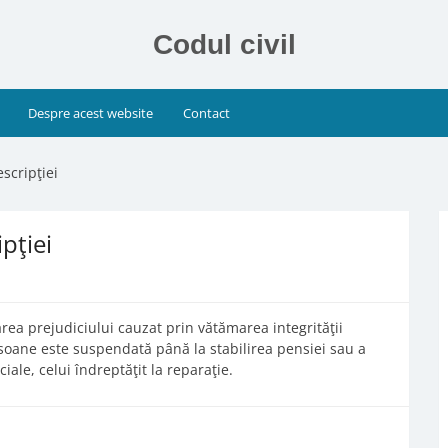
Codul civil
Despre acest website
Contact
scripţiei
pţiei
area prejudiciului cauzat prin vătămarea integrităţii
rsoane este suspendată până la stabilirea pensiei sau a
ciale, celui îndreptăţit la reparaţie.