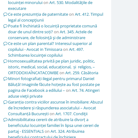
locuinței minorului
on
Art. 530. Modalităţile de
executare
Ce este prezumția de paternitate
on
Art. 412. Timpul
legal al concepţiunii
Poate fi închiriată o locuință proprietate comună
doar de unul dintre soți?
on
Art. 345. Actele de
conservare, de folosinţă şi de administrare
Ce este un plan parental? Interesul superior al
copilului - Avocat in Timisoara
on
Art. 497.
Schimbarea locuinţei copilului
Homosexualitatea privită pe plan juridic, politic,
istoric, medical, social, educațional, și religios, –
ORTODOXIAÎNCATACOMBE
on
Art. 259. Căsătoria
Minori fotografiați ilegal pentru primarul Daniel
Băluță! Imaginile făcute hoțește au fost postate pe
pagina de Facebook a edilului –
on
Art. 74. Atingeri
aduse vieţii private
Garanția contra viciilor ascunse în imobiliare: Abuzul
de încredere și răspunderea asociatului – Avocat
Consultanță București
on
Art. 1707. Condiţii
Admisibilitatea cererii de atribuire la divorț a
beneficiului locuinței familiei în lipsa unei cereri de
partaj - ESSENTIALS
on
Art. 324. Atribuirea
beneficiului contractului de închiriere