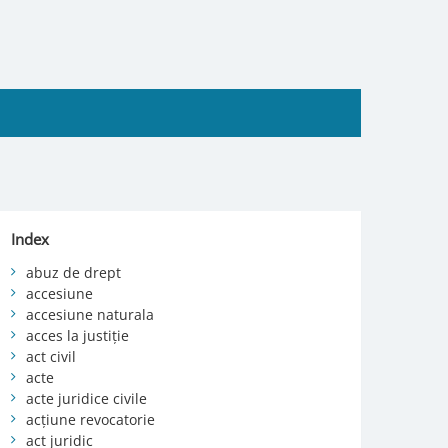
Index
abuz de drept
accesiune
accesiune naturala
acces la justiție
act civil
acte
acte juridice civile
acțiune revocatorie
act juridic