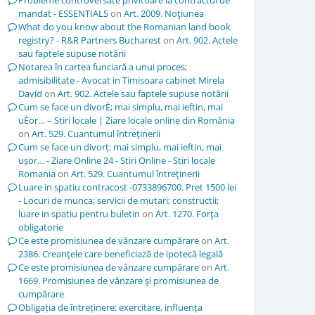
Probleme controversate privitoare la contractul de
mandat - ESSENTIALS
on
Art. 2009. Noţiunea
What do you know about the Romanian land book
registry? - R&R Partners Bucharest
on
Art. 902. Actele
sau faptele supuse notării
Notarea în cartea funciară a unui proces;
admisibilitate - Avocat in Timisoara cabinet Mirela
David
on
Art. 902. Actele sau faptele supuse notării
Cum se face un divorÈ; mai simplu, mai ieftin, mai
uÈor… – Stiri locale | Ziare locale online din România
on
Art. 529. Cuantumul întreţinerii
Cum se face un divorț; mai simplu, mai ieftin, mai
ușor… - Ziare Online 24 - Stiri Online - Stiri locale
Romania
on
Art. 529. Cuantumul întreţinerii
Luare in spatiu contracost -0733896700. Pret 1500 lei
- Locuri de munca; servicii de mutari; constructii;
luare in spatiu pentru buletin
on
Art. 1270. Forţa
obligatorie
Ce este promisiunea de vânzare cumpărare
on
Art.
2386. Creanţele care beneficiază de ipotecă legală
Ce este promisiunea de vânzare cumpărare
on
Art.
1669. Promisiunea de vânzare şi promisiunea de
cumpărare
Obligația de întreținere: exercitare, influența