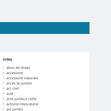
Index
abuz de drept
accesiune
accesiune naturala
acces la justiție
act civil
acte
acte juridice civile
acțiune revocatorie
act juridic