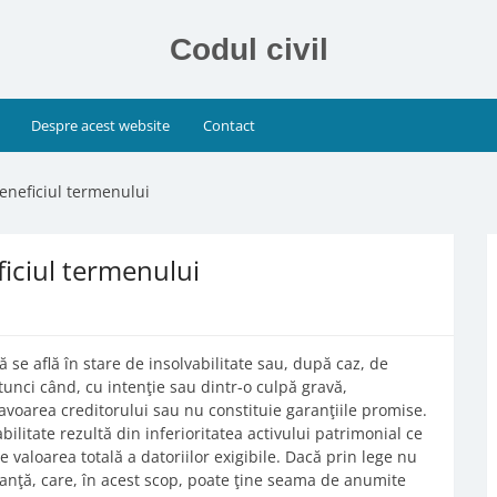
Codul civil
Despre acest website
Contact
eneficiul termenului
iciul termenului
 se află în stare de insolvabilitate sau, după caz, de
atunci când, cu intenţie sau dintr-o culpă gravă,
favoarea creditorului sau nu constituie garanţiile promise.
abilitate rezultă din inferioritatea activului patrimonial ce
 de valoarea totală a datoriilor exigibile. Dacă prin lege nu
tanţă, care, în acest scop, poate ţine seama de anumite