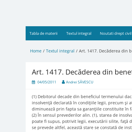
Skip
to
content
Tabla de materii
Textul integral
Noutati drept civil
Home
Textul integral
Art. 1417. Decăderea din b
Art. 1417. Decăderea din benef
04/05/2011
Andrei SĂVESCU
(1) Debitorul decade din beneficiul termenului dacă
insolvenţă declarată în condiţiile legii, precum şi 
diminuează prin fapta sa garanţiile constituite în 
(2) În sensul prevederilor alin. (1), starea de insolv
poate fi supus, potrivit legii, executării silite, faţă
se prevede altfel, această stare se constată de ins