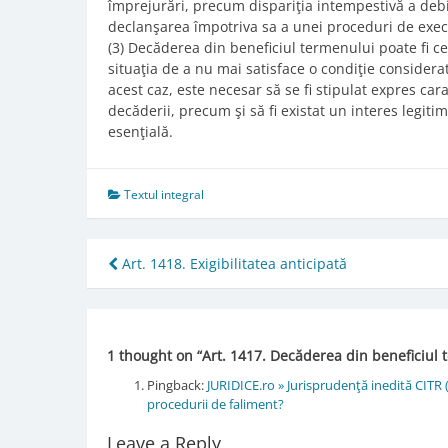
împrejurări, precum dispariţia intempestivă a debi
declanşarea împotriva sa a unei proceduri de execu
(3) Decăderea din beneficiul termenului poate fi ce
situaţia de a nu mai satisface o condiţie considerat
acest caz, este necesar să se fi stipulat expres cara
decăderii, precum şi să fi existat un interes legit
esenţială.
Textul integral
Post
Art. 1418. Exigibilitatea anticipată
navigation
1 thought on “
Art. 1417. Decăderea din beneficiul
Pingback:
JURIDICE.ro » Jurisprudenţă inedită CITR 
procedurii de faliment?
Leave a Reply