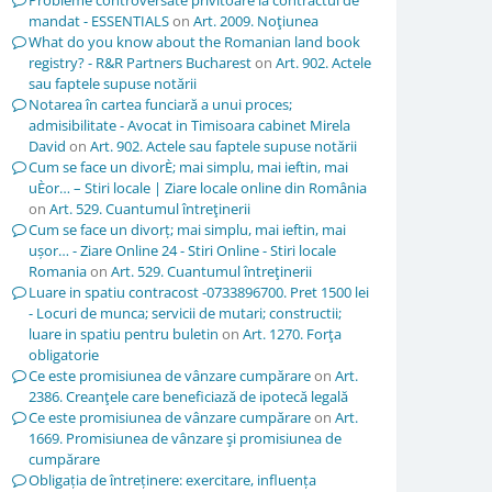
Probleme controversate privitoare la contractul de
mandat - ESSENTIALS
on
Art. 2009. Noţiunea
What do you know about the Romanian land book
registry? - R&R Partners Bucharest
on
Art. 902. Actele
sau faptele supuse notării
Notarea în cartea funciară a unui proces;
admisibilitate - Avocat in Timisoara cabinet Mirela
David
on
Art. 902. Actele sau faptele supuse notării
Cum se face un divorÈ; mai simplu, mai ieftin, mai
uÈor… – Stiri locale | Ziare locale online din România
on
Art. 529. Cuantumul întreţinerii
Cum se face un divorț; mai simplu, mai ieftin, mai
ușor… - Ziare Online 24 - Stiri Online - Stiri locale
Romania
on
Art. 529. Cuantumul întreţinerii
Luare in spatiu contracost -0733896700. Pret 1500 lei
- Locuri de munca; servicii de mutari; constructii;
luare in spatiu pentru buletin
on
Art. 1270. Forţa
obligatorie
Ce este promisiunea de vânzare cumpărare
on
Art.
2386. Creanţele care beneficiază de ipotecă legală
Ce este promisiunea de vânzare cumpărare
on
Art.
1669. Promisiunea de vânzare şi promisiunea de
cumpărare
Obligația de întreținere: exercitare, influența