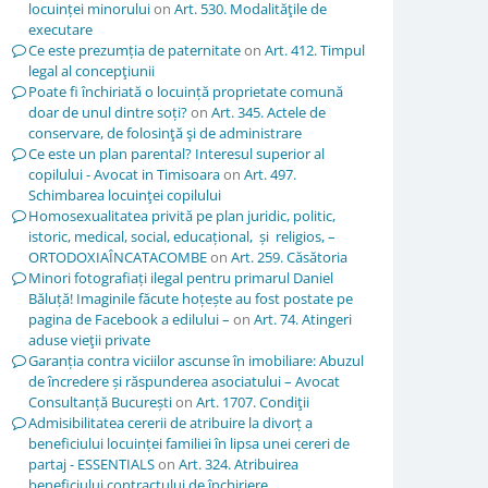
locuinței minorului
on
Art. 530. Modalităţile de
executare
Ce este prezumția de paternitate
on
Art. 412. Timpul
legal al concepţiunii
Poate fi închiriată o locuință proprietate comună
doar de unul dintre soți?
on
Art. 345. Actele de
conservare, de folosinţă şi de administrare
Ce este un plan parental? Interesul superior al
copilului - Avocat in Timisoara
on
Art. 497.
Schimbarea locuinţei copilului
Homosexualitatea privită pe plan juridic, politic,
istoric, medical, social, educațional, și religios, –
ORTODOXIAÎNCATACOMBE
on
Art. 259. Căsătoria
Minori fotografiați ilegal pentru primarul Daniel
Băluță! Imaginile făcute hoțește au fost postate pe
pagina de Facebook a edilului –
on
Art. 74. Atingeri
aduse vieţii private
Garanția contra viciilor ascunse în imobiliare: Abuzul
de încredere și răspunderea asociatului – Avocat
Consultanță București
on
Art. 1707. Condiţii
Admisibilitatea cererii de atribuire la divorț a
beneficiului locuinței familiei în lipsa unei cereri de
partaj - ESSENTIALS
on
Art. 324. Atribuirea
beneficiului contractului de închiriere