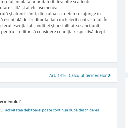
torului, neplata unor datorii devenite scadente,
tare silită şi altele asemenea.
rută şi atunci când, din culpa sa, debitorul ajunge în
ă esenţială de creditor la data încheierii contractului. În
cterul esenţial al condiţiei şi posibilitatea sancţiunii
im pentru creditor să considere condiţia respectivă drept
Art. 1416. Calculul termenelor
 termenului
”
(5): activitatea debitoarei poate continua după deschiderea