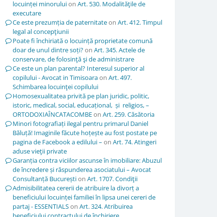
locuinței minorului
on
Art. 530. Modalităţile de
executare
Ce este prezumția de paternitate
on
Art. 412. Timpul
legal al concepţiunii
Poate fi închiriată o locuință proprietate comună
doar de unul dintre soți?
on
Art. 345. Actele de
conservare, de folosinţă şi de administrare
Ce este un plan parental? Interesul superior al
copilului - Avocat in Timisoara
on
Art. 497.
Schimbarea locuinţei copilului
Homosexualitatea privită pe plan juridic, politic,
istoric, medical, social, educațional, și religios, –
ORTODOXIAÎNCATACOMBE
on
Art. 259. Căsătoria
Minori fotografiați ilegal pentru primarul Daniel
Băluță! Imaginile făcute hoțește au fost postate pe
pagina de Facebook a edilului –
on
Art. 74. Atingeri
aduse vieţii private
Garanția contra viciilor ascunse în imobiliare: Abuzul
de încredere și răspunderea asociatului – Avocat
Consultanță București
on
Art. 1707. Condiţii
Admisibilitatea cererii de atribuire la divorț a
beneficiului locuinței familiei în lipsa unei cereri de
partaj - ESSENTIALS
on
Art. 324. Atribuirea
beneficiului contractului de închiriere