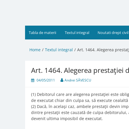
Skip
to
content
Tabla de materii
Textul integral
Noutati drept civil
Home
Textul integral
Art. 1464. Alegerea prestaţ
Art. 1464. Alegerea prestaţiei 
04/05/2011
Andrei SĂVESCU
(1) Debitorul care are alegerea prestaţiei este obli
de executat chiar din culpa sa, să execute cealaltă 
(2) Dacă, în acelaşi caz, ambele prestaţii devin imp
dintre prestaţii este cauzată de culpa debitorului, 
devenit ultima imposibil de executat.