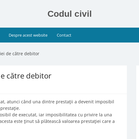
Codul civil
Despre acest website
Contact
iei de către debitor
de către debitor
gat, atunci când una dintre prestaţii a devenit imposibil
prestaţie.
osibil de executat, iar imposibilitatea cu privire la una
acesta este ţinut să plătească valoarea prestaţiei care a