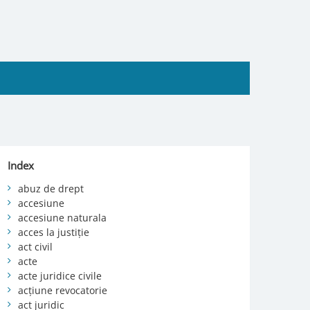
Index
abuz de drept
accesiune
accesiune naturala
acces la justiție
act civil
acte
acte juridice civile
acțiune revocatorie
act juridic