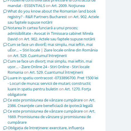
Probleme controversate privitoare la contractul de
mandat - ESSENTIALS
on
Art. 2009. Noţiunea
What do you know about the Romanian land book
registry? - R&R Partners Bucharest
on
Art. 902. Actele
sau faptele supuse notării
Notarea în cartea funciară a unui proces;
admisibilitate - Avocat in Timisoara cabinet Mirela
David
on
Art. 902. Actele sau faptele supuse notării
Cum se face un divorÈ; mai simplu, mai ieftin, mai
uÈor… – Stiri locale | Ziare locale online din România
on
Art. 529. Cuantumul întreţinerii
Cum se face un divorț; mai simplu, mai ieftin, mai
ușor… - Ziare Online 24 - Stiri Online - Stiri locale
Romania
on
Art. 529. Cuantumul întreţinerii
Luare in spatiu contracost -0733896700. Pret 1500 lei
- Locuri de munca; servicii de mutari; constructii;
luare in spatiu pentru buletin
on
Art. 1270. Forţa
obligatorie
Ce este promisiunea de vânzare cumpărare
on
Art.
2386. Creanţele care beneficiază de ipotecă legală
Ce este promisiunea de vânzare cumpărare
on
Art.
1669. Promisiunea de vânzare şi promisiunea de
cumpărare
Obligația de întreținere: exercitare, influența