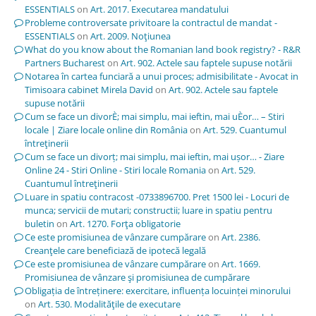
ESSENTIALS
on
Art. 2017. Executarea mandatului
Probleme controversate privitoare la contractul de mandat -
ESSENTIALS
on
Art. 2009. Noţiunea
What do you know about the Romanian land book registry? - R&R
Partners Bucharest
on
Art. 902. Actele sau faptele supuse notării
Notarea în cartea funciară a unui proces; admisibilitate - Avocat in
Timisoara cabinet Mirela David
on
Art. 902. Actele sau faptele
supuse notării
Cum se face un divorÈ; mai simplu, mai ieftin, mai uÈor… – Stiri
locale | Ziare locale online din România
on
Art. 529. Cuantumul
întreţinerii
Cum se face un divorț; mai simplu, mai ieftin, mai ușor… - Ziare
Online 24 - Stiri Online - Stiri locale Romania
on
Art. 529.
Cuantumul întreţinerii
Luare in spatiu contracost -0733896700. Pret 1500 lei - Locuri de
munca; servicii de mutari; constructii; luare in spatiu pentru
buletin
on
Art. 1270. Forţa obligatorie
Ce este promisiunea de vânzare cumpărare
on
Art. 2386.
Creanţele care beneficiază de ipotecă legală
Ce este promisiunea de vânzare cumpărare
on
Art. 1669.
Promisiunea de vânzare şi promisiunea de cumpărare
Obligația de întreținere: exercitare, influența locuinței minorului
on
Art. 530. Modalităţile de executare