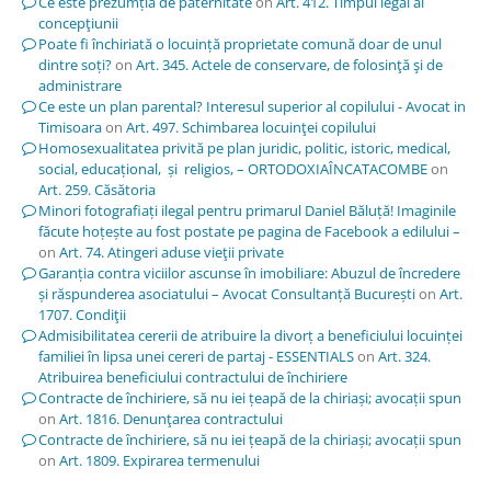
Ce este prezumția de paternitate
on
Art. 412. Timpul legal al
concepţiunii
Poate fi închiriată o locuință proprietate comună doar de unul
dintre soți?
on
Art. 345. Actele de conservare, de folosinţă şi de
administrare
Ce este un plan parental? Interesul superior al copilului - Avocat in
Timisoara
on
Art. 497. Schimbarea locuinţei copilului
Homosexualitatea privită pe plan juridic, politic, istoric, medical,
social, educațional, și religios, – ORTODOXIAÎNCATACOMBE
on
Art. 259. Căsătoria
Minori fotografiați ilegal pentru primarul Daniel Băluță! Imaginile
făcute hoțește au fost postate pe pagina de Facebook a edilului –
on
Art. 74. Atingeri aduse vieţii private
Garanția contra viciilor ascunse în imobiliare: Abuzul de încredere
și răspunderea asociatului – Avocat Consultanță București
on
Art.
1707. Condiţii
Admisibilitatea cererii de atribuire la divorț a beneficiului locuinței
familiei în lipsa unei cereri de partaj - ESSENTIALS
on
Art. 324.
Atribuirea beneficiului contractului de închiriere
Contracte de închiriere, să nu iei țeapă de la chiriași; avocații spun
on
Art. 1816. Denunţarea contractului
Contracte de închiriere, să nu iei țeapă de la chiriași; avocații spun
on
Art. 1809. Expirarea termenului