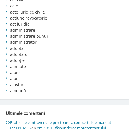
acte
acte juridice civile
acțiune revocatorie
act juridic
administrare
administrare bunuri
administrator
adoptat
adoptator
adopție
afinitate
albie
albii
aluviuni
amendă
Ultimele comentarii
Probleme controversate privitoare la contractul de mandat -
ESSENTIALS
on
Art. 1310. Răspunderea reprezentantului