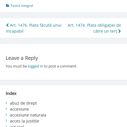
Textul integral
Post
Art. 1476. Plata făcută unui
Art. 1474. Plata obligaţiei de
incapabil
către un terţ
navigation
Leave a Reply
You must be
logged in
to post a comment.
Index
abuz de drept
accesiune
accesiune naturala
acces la justiție
act civil