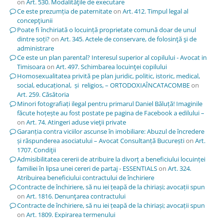
on
Art. 530. Modalităţile de executare
Ce este prezumția de paternitate
on
Art. 412. Timpul legal al
concepţiunii
Poate fi închiriată o locuință proprietate comună doar de unul
dintre soți?
on
Art. 345. Actele de conservare, de folosinţă şi de
administrare
Ce este un plan parental? Interesul superior al copilului - Avocat in
Timisoara
on
Art. 497. Schimbarea locuinţei copilului
Homosexualitatea privită pe plan juridic, politic, istoric, medical,
social, educațional, și religios, – ORTODOXIAÎNCATACOMBE
on
Art. 259. Căsătoria
Minori fotografiați ilegal pentru primarul Daniel Băluță! Imaginile
făcute hoțește au fost postate pe pagina de Facebook a edilului –
on
Art. 74. Atingeri aduse vieţii private
Garanția contra viciilor ascunse în imobiliare: Abuzul de încredere
și răspunderea asociatului – Avocat Consultanță București
on
Art.
1707. Condiţii
Admisibilitatea cererii de atribuire la divorț a beneficiului locuinței
familiei în lipsa unei cereri de partaj - ESSENTIALS
on
Art. 324.
Atribuirea beneficiului contractului de închiriere
Contracte de închiriere, să nu iei țeapă de la chiriași; avocații spun
on
Art. 1816. Denunţarea contractului
Contracte de închiriere, să nu iei țeapă de la chiriași; avocații spun
on
Art. 1809. Expirarea termenului