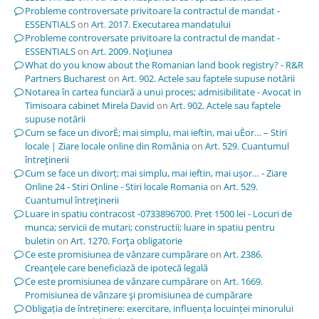
Probleme controversate privitoare la contractul de mandat -
ESSENTIALS
on
Art. 2017. Executarea mandatului
Probleme controversate privitoare la contractul de mandat -
ESSENTIALS
on
Art. 2009. Noţiunea
What do you know about the Romanian land book registry? - R&R
Partners Bucharest
on
Art. 902. Actele sau faptele supuse notării
Notarea în cartea funciară a unui proces; admisibilitate - Avocat in
Timisoara cabinet Mirela David
on
Art. 902. Actele sau faptele
supuse notării
Cum se face un divorÈ; mai simplu, mai ieftin, mai uÈor… – Stiri
locale | Ziare locale online din România
on
Art. 529. Cuantumul
întreţinerii
Cum se face un divorț; mai simplu, mai ieftin, mai ușor… - Ziare
Online 24 - Stiri Online - Stiri locale Romania
on
Art. 529.
Cuantumul întreţinerii
Luare in spatiu contracost -0733896700. Pret 1500 lei - Locuri de
munca; servicii de mutari; constructii; luare in spatiu pentru
buletin
on
Art. 1270. Forţa obligatorie
Ce este promisiunea de vânzare cumpărare
on
Art. 2386.
Creanţele care beneficiază de ipotecă legală
Ce este promisiunea de vânzare cumpărare
on
Art. 1669.
Promisiunea de vânzare şi promisiunea de cumpărare
Obligația de întreținere: exercitare, influența locuinței minorului