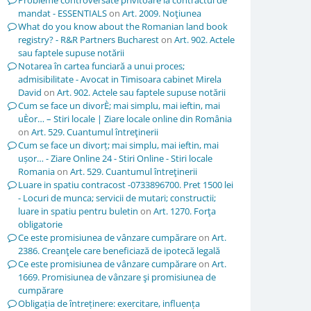
Probleme controversate privitoare la contractul de
mandat - ESSENTIALS
on
Art. 2009. Noţiunea
What do you know about the Romanian land book
registry? - R&R Partners Bucharest
on
Art. 902. Actele
sau faptele supuse notării
Notarea în cartea funciară a unui proces;
admisibilitate - Avocat in Timisoara cabinet Mirela
David
on
Art. 902. Actele sau faptele supuse notării
Cum se face un divorÈ; mai simplu, mai ieftin, mai
uÈor… – Stiri locale | Ziare locale online din România
on
Art. 529. Cuantumul întreţinerii
Cum se face un divorț; mai simplu, mai ieftin, mai
ușor… - Ziare Online 24 - Stiri Online - Stiri locale
Romania
on
Art. 529. Cuantumul întreţinerii
Luare in spatiu contracost -0733896700. Pret 1500 lei
- Locuri de munca; servicii de mutari; constructii;
luare in spatiu pentru buletin
on
Art. 1270. Forţa
obligatorie
Ce este promisiunea de vânzare cumpărare
on
Art.
2386. Creanţele care beneficiază de ipotecă legală
Ce este promisiunea de vânzare cumpărare
on
Art.
1669. Promisiunea de vânzare şi promisiunea de
cumpărare
Obligația de întreținere: exercitare, influența