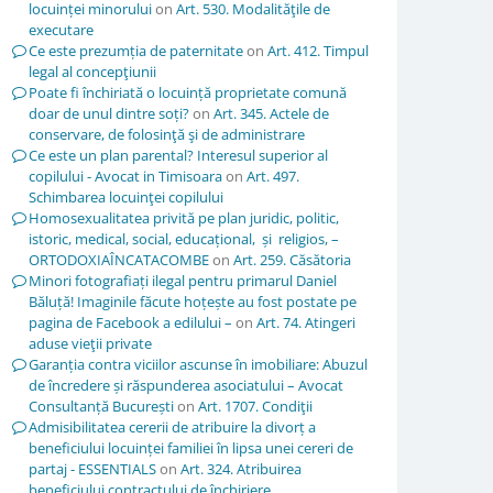
locuinței minorului
on
Art. 530. Modalităţile de
executare
Ce este prezumția de paternitate
on
Art. 412. Timpul
legal al concepţiunii
Poate fi închiriată o locuință proprietate comună
doar de unul dintre soți?
on
Art. 345. Actele de
conservare, de folosinţă şi de administrare
Ce este un plan parental? Interesul superior al
copilului - Avocat in Timisoara
on
Art. 497.
Schimbarea locuinţei copilului
Homosexualitatea privită pe plan juridic, politic,
istoric, medical, social, educațional, și religios, –
ORTODOXIAÎNCATACOMBE
on
Art. 259. Căsătoria
Minori fotografiați ilegal pentru primarul Daniel
Băluță! Imaginile făcute hoțește au fost postate pe
pagina de Facebook a edilului –
on
Art. 74. Atingeri
aduse vieţii private
Garanția contra viciilor ascunse în imobiliare: Abuzul
de încredere și răspunderea asociatului – Avocat
Consultanță București
on
Art. 1707. Condiţii
Admisibilitatea cererii de atribuire la divorț a
beneficiului locuinței familiei în lipsa unei cereri de
partaj - ESSENTIALS
on
Art. 324. Atribuirea
beneficiului contractului de închiriere