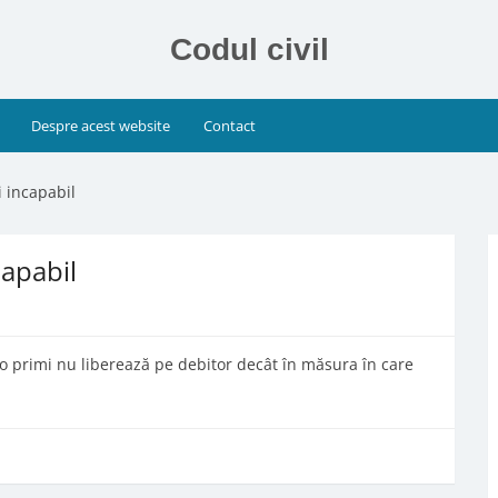
Codul civil
Despre acest website
Contact
i incapabil
capabil
 o primi nu liberează pe debitor decât în măsura în care