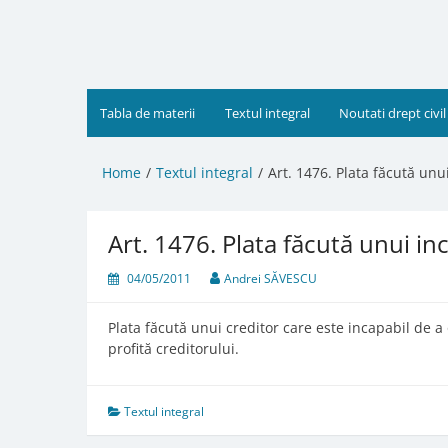
Skip
to
content
Tabla de materii
Textul integral
Noutati drept civil
Home
Textul integral
Art. 1476. Plata făcută unu
Art. 1476. Plata făcută unui in
04/05/2011
Andrei SĂVESCU
Plata făcută unui creditor care este incapabil de a
profită creditorului.
Textul integral