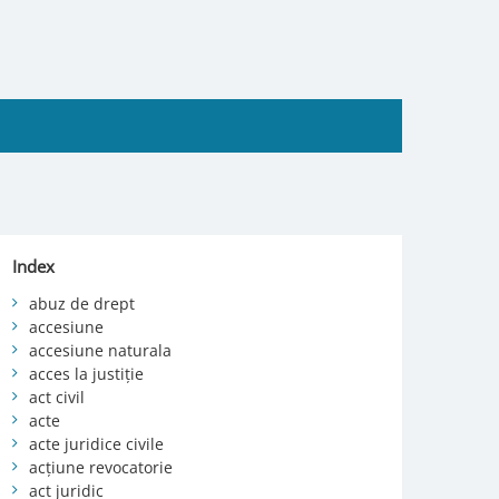
Index
abuz de drept
accesiune
accesiune naturala
acces la justiție
act civil
acte
acte juridice civile
acțiune revocatorie
act juridic