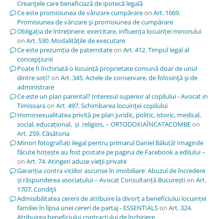
Creanţele care beneficiază de ipotecă legală
Ce este promisiunea de vânzare cumpărare
on
Art. 1669.
Promisiunea de vânzare şi promisiunea de cumpărare
Obligația de întreținere: exercitare, influența locuinței minorului
on
Art. 530. Modalităţile de executare
Ce este prezumția de paternitate
on
Art. 412. Timpul legal al
concepţiunii
Poate fi închiriată o locuință proprietate comună doar de unul
dintre soți?
on
Art. 345. Actele de conservare, de folosinţă şi de
administrare
Ce este un plan parental? Interesul superior al copilului - Avocat in
Timisoara
on
Art. 497. Schimbarea locuinţei copilului
Homosexualitatea privită pe plan juridic, politic, istoric, medical,
social, educațional, și religios, – ORTODOXIAÎNCATACOMBE
on
Art. 259. Căsătoria
Minori fotografiați ilegal pentru primarul Daniel Băluță! Imaginile
făcute hoțește au fost postate pe pagina de Facebook a edilului –
on
Art. 74. Atingeri aduse vieţii private
Garanția contra viciilor ascunse în imobiliare: Abuzul de încredere
și răspunderea asociatului – Avocat Consultanță București
on
Art.
1707. Condiţii
Admisibilitatea cererii de atribuire la divorț a beneficiului locuinței
familiei în lipsa unei cereri de partaj - ESSENTIALS
on
Art. 324.
Atribuirea beneficiului contractului de închiriere