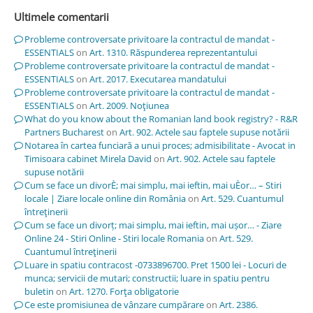
Ultimele comentarii
Probleme controversate privitoare la contractul de mandat -
ESSENTIALS
on
Art. 1310. Răspunderea reprezentantului
Probleme controversate privitoare la contractul de mandat -
ESSENTIALS
on
Art. 2017. Executarea mandatului
Probleme controversate privitoare la contractul de mandat -
ESSENTIALS
on
Art. 2009. Noţiunea
What do you know about the Romanian land book registry? - R&R
Partners Bucharest
on
Art. 902. Actele sau faptele supuse notării
Notarea în cartea funciară a unui proces; admisibilitate - Avocat in
Timisoara cabinet Mirela David
on
Art. 902. Actele sau faptele
supuse notării
Cum se face un divorÈ; mai simplu, mai ieftin, mai uÈor… – Stiri
locale | Ziare locale online din România
on
Art. 529. Cuantumul
întreţinerii
Cum se face un divorț; mai simplu, mai ieftin, mai ușor… - Ziare
Online 24 - Stiri Online - Stiri locale Romania
on
Art. 529.
Cuantumul întreţinerii
Luare in spatiu contracost -0733896700. Pret 1500 lei - Locuri de
munca; servicii de mutari; constructii; luare in spatiu pentru
buletin
on
Art. 1270. Forţa obligatorie
Ce este promisiunea de vânzare cumpărare
on
Art. 2386.