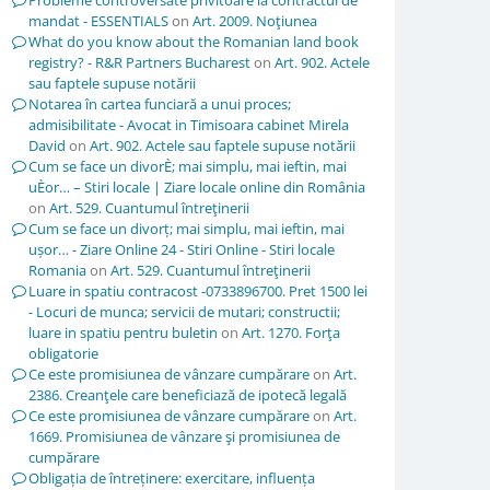
Probleme controversate privitoare la contractul de
mandat - ESSENTIALS
on
Art. 2009. Noţiunea
What do you know about the Romanian land book
registry? - R&R Partners Bucharest
on
Art. 902. Actele
sau faptele supuse notării
Notarea în cartea funciară a unui proces;
admisibilitate - Avocat in Timisoara cabinet Mirela
David
on
Art. 902. Actele sau faptele supuse notării
Cum se face un divorÈ; mai simplu, mai ieftin, mai
uÈor… – Stiri locale | Ziare locale online din România
on
Art. 529. Cuantumul întreţinerii
Cum se face un divorț; mai simplu, mai ieftin, mai
ușor… - Ziare Online 24 - Stiri Online - Stiri locale
Romania
on
Art. 529. Cuantumul întreţinerii
Luare in spatiu contracost -0733896700. Pret 1500 lei
- Locuri de munca; servicii de mutari; constructii;
luare in spatiu pentru buletin
on
Art. 1270. Forţa
obligatorie
Ce este promisiunea de vânzare cumpărare
on
Art.
2386. Creanţele care beneficiază de ipotecă legală
Ce este promisiunea de vânzare cumpărare
on
Art.
1669. Promisiunea de vânzare şi promisiunea de
cumpărare
Obligația de întreținere: exercitare, influența