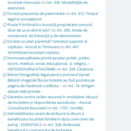
locuinței minorului
on
Art. 530. Modalităţile de
executare
Ce este prezumția de paternitate
on
Art. 412. Timpul
legal al concepţiunii
Poate fi închiriată o locuință proprietate comună
doar de unul dintre soți?
on
Art. 345. Actele de
conservare, de folosinţă şi de administrare
Ce este un plan parental? Interesul superior al
copilului - Avocat in Timisoara
on
Art. 497.
Schimbarea locuinţei copilului
Homosexualitatea privită pe plan juridic, politic,
istoric, medical, social, educațional, și religios, –
ORTODOXIAÎNCATACOMBE
on
Art. 259. Căsătoria
Minori fotografiați ilegal pentru primarul Daniel
Băluță! Imaginile făcute hoțește au fost postate pe
pagina de Facebook a edilului –
on
Art. 74. Atingeri
aduse vieţii private
Garanția contra viciilor ascunse în imobiliare: Abuzul
de încredere și răspunderea asociatului – Avocat
Consultanță București
on
Art. 1707. Condiţii
Admisibilitatea cererii de atribuire la divorț a
beneficiului locuinței familiei în lipsa unei cereri de
partaj - ESSENTIALS
on
Art. 324. Atribuirea
beneficiului contractului de închiriere