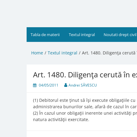
Skip
to
content
Tabla de materii
Textul integral
Noutati drept civil
Home
Textul integral
Art. 1480. Diligenţa cerută 
Art. 1480. Diligenţa cerută în e
04/05/2011
Andrei SĂVESCU
(1) Debitorul este ţinut să îşi execute obligaţiile 
administrarea bunurilor sale, afară de cazul în car
(2) În cazul unor obligaţii inerente unei activităţi
natura activităţii exercitate.