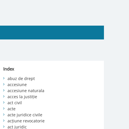
Index
abuz de drept
accesiune
accesiune naturala
acces la justiție
act civil
acte
acte juridice civile
acțiune revocatorie
act juridic