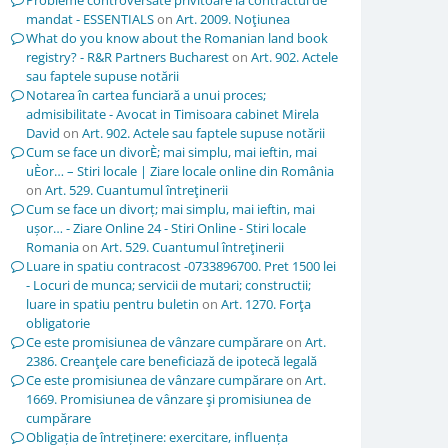
Probleme controversate privitoare la contractul de
mandat - ESSENTIALS
on
Art. 2009. Noţiunea
What do you know about the Romanian land book
registry? - R&R Partners Bucharest
on
Art. 902. Actele
sau faptele supuse notării
Notarea în cartea funciară a unui proces;
admisibilitate - Avocat in Timisoara cabinet Mirela
David
on
Art. 902. Actele sau faptele supuse notării
Cum se face un divorÈ; mai simplu, mai ieftin, mai
uÈor… – Stiri locale | Ziare locale online din România
on
Art. 529. Cuantumul întreţinerii
Cum se face un divorț; mai simplu, mai ieftin, mai
ușor… - Ziare Online 24 - Stiri Online - Stiri locale
Romania
on
Art. 529. Cuantumul întreţinerii
Luare in spatiu contracost -0733896700. Pret 1500 lei
- Locuri de munca; servicii de mutari; constructii;
luare in spatiu pentru buletin
on
Art. 1270. Forţa
obligatorie
Ce este promisiunea de vânzare cumpărare
on
Art.
2386. Creanţele care beneficiază de ipotecă legală
Ce este promisiunea de vânzare cumpărare
on
Art.
1669. Promisiunea de vânzare şi promisiunea de
cumpărare
Obligația de întreținere: exercitare, influența