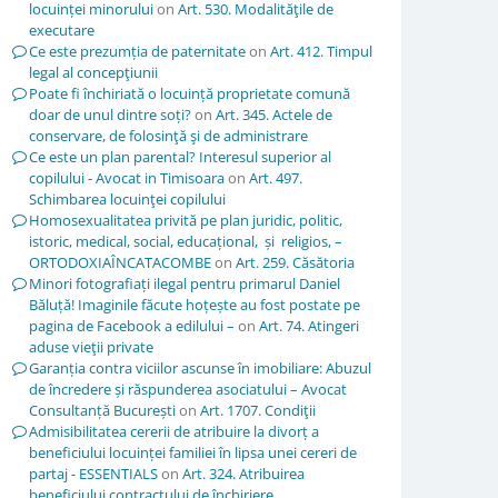
locuinței minorului
on
Art. 530. Modalităţile de
executare
Ce este prezumția de paternitate
on
Art. 412. Timpul
legal al concepţiunii
Poate fi închiriată o locuință proprietate comună
doar de unul dintre soți?
on
Art. 345. Actele de
conservare, de folosinţă şi de administrare
Ce este un plan parental? Interesul superior al
copilului - Avocat in Timisoara
on
Art. 497.
Schimbarea locuinţei copilului
Homosexualitatea privită pe plan juridic, politic,
istoric, medical, social, educațional, și religios, –
ORTODOXIAÎNCATACOMBE
on
Art. 259. Căsătoria
Minori fotografiați ilegal pentru primarul Daniel
Băluță! Imaginile făcute hoțește au fost postate pe
pagina de Facebook a edilului –
on
Art. 74. Atingeri
aduse vieţii private
Garanția contra viciilor ascunse în imobiliare: Abuzul
de încredere și răspunderea asociatului – Avocat
Consultanță București
on
Art. 1707. Condiţii
Admisibilitatea cererii de atribuire la divorț a
beneficiului locuinței familiei în lipsa unei cereri de
partaj - ESSENTIALS
on
Art. 324. Atribuirea
beneficiului contractului de închiriere