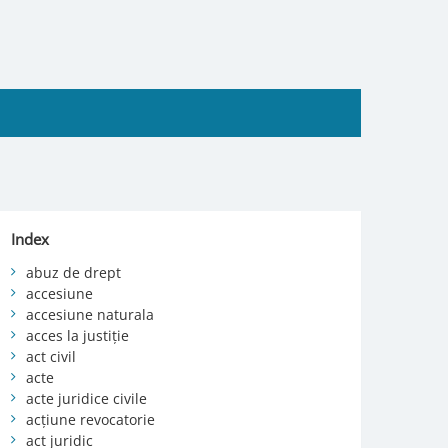
Index
abuz de drept
accesiune
accesiune naturala
acces la justiție
act civil
acte
acte juridice civile
acțiune revocatorie
act juridic