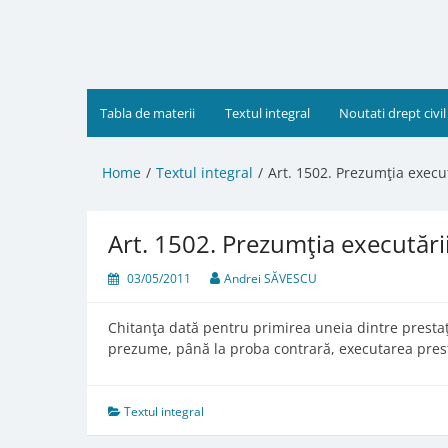
Skip
to
content
Tabla de materii
Textul integral
Noutati drept civil
Home
Textul integral
Art. 1502. Prezumţia execut
Art. 1502. Prezumţia executării
03/05/2011
Andrei SĂVESCU
Chitanţa dată pentru primirea uneia dintre prestaţii
prezume, până la proba contrară, executarea prest
Textul integral