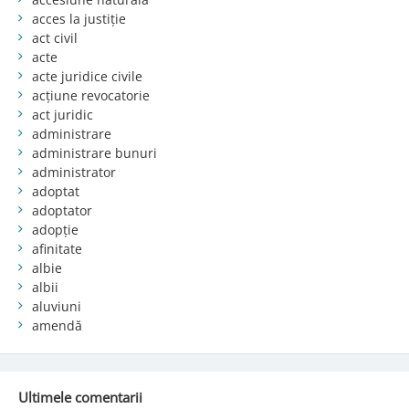
acces la justiție
act civil
acte
acte juridice civile
acțiune revocatorie
act juridic
administrare
administrare bunuri
administrator
adoptat
adoptator
adopție
afinitate
albie
albii
aluviuni
amendă
Ultimele comentarii