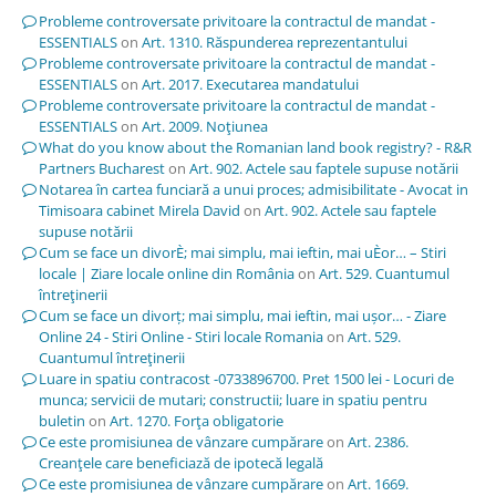
Probleme controversate privitoare la contractul de mandat -
ESSENTIALS
on
Art. 1310. Răspunderea reprezentantului
Probleme controversate privitoare la contractul de mandat -
ESSENTIALS
on
Art. 2017. Executarea mandatului
Probleme controversate privitoare la contractul de mandat -
ESSENTIALS
on
Art. 2009. Noţiunea
What do you know about the Romanian land book registry? - R&R
Partners Bucharest
on
Art. 902. Actele sau faptele supuse notării
Notarea în cartea funciară a unui proces; admisibilitate - Avocat in
Timisoara cabinet Mirela David
on
Art. 902. Actele sau faptele
supuse notării
Cum se face un divorÈ; mai simplu, mai ieftin, mai uÈor… – Stiri
locale | Ziare locale online din România
on
Art. 529. Cuantumul
întreţinerii
Cum se face un divorț; mai simplu, mai ieftin, mai ușor… - Ziare
Online 24 - Stiri Online - Stiri locale Romania
on
Art. 529.
Cuantumul întreţinerii
Luare in spatiu contracost -0733896700. Pret 1500 lei - Locuri de
munca; servicii de mutari; constructii; luare in spatiu pentru
buletin
on
Art. 1270. Forţa obligatorie
Ce este promisiunea de vânzare cumpărare
on
Art. 2386.
Creanţele care beneficiază de ipotecă legală
Ce este promisiunea de vânzare cumpărare
on
Art. 1669.