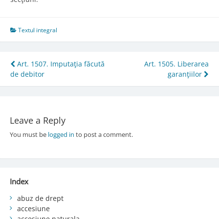
Textul integral
Post
Art. 1507. Imputaţia făcută
Art. 1505. Liberarea
de debitor
garanţiilor
navigation
Leave a Reply
You must be
logged in
to post a comment.
Index
abuz de drept
accesiune
accesiune naturala