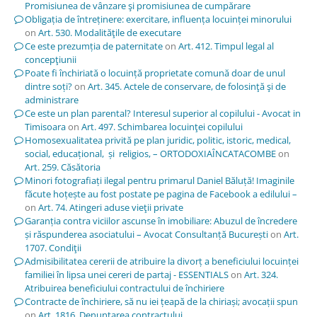
Promisiunea de vânzare şi promisiunea de cumpărare
Obligația de întreținere: exercitare, influența locuinței minorului
on
Art. 530. Modalităţile de executare
Ce este prezumția de paternitate
on
Art. 412. Timpul legal al
concepţiunii
Poate fi închiriată o locuință proprietate comună doar de unul
dintre soți?
on
Art. 345. Actele de conservare, de folosinţă şi de
administrare
Ce este un plan parental? Interesul superior al copilului - Avocat in
Timisoara
on
Art. 497. Schimbarea locuinţei copilului
Homosexualitatea privită pe plan juridic, politic, istoric, medical,
social, educațional, și religios, – ORTODOXIAÎNCATACOMBE
on
Art. 259. Căsătoria
Minori fotografiați ilegal pentru primarul Daniel Băluță! Imaginile
făcute hoțește au fost postate pe pagina de Facebook a edilului –
on
Art. 74. Atingeri aduse vieţii private
Garanția contra viciilor ascunse în imobiliare: Abuzul de încredere
și răspunderea asociatului – Avocat Consultanță București
on
Art.
1707. Condiţii
Admisibilitatea cererii de atribuire la divorț a beneficiului locuinței
familiei în lipsa unei cereri de partaj - ESSENTIALS
on
Art. 324.
Atribuirea beneficiului contractului de închiriere
Contracte de închiriere, să nu iei țeapă de la chiriași; avocații spun
on
Art. 1816. Denunţarea contractului