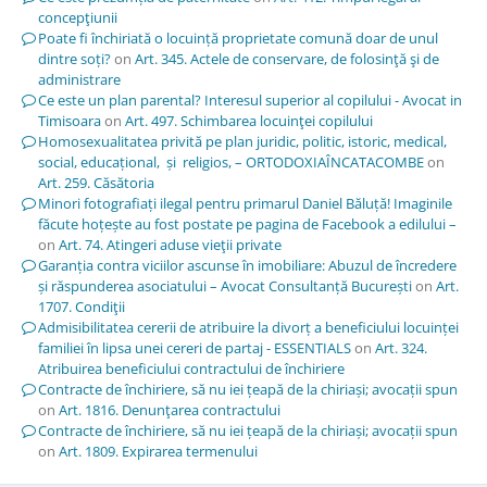
concepţiunii
Poate fi închiriată o locuință proprietate comună doar de unul
dintre soți?
on
Art. 345. Actele de conservare, de folosinţă şi de
administrare
Ce este un plan parental? Interesul superior al copilului - Avocat in
Timisoara
on
Art. 497. Schimbarea locuinţei copilului
Homosexualitatea privită pe plan juridic, politic, istoric, medical,
social, educațional, și religios, – ORTODOXIAÎNCATACOMBE
on
Art. 259. Căsătoria
Minori fotografiați ilegal pentru primarul Daniel Băluță! Imaginile
făcute hoțește au fost postate pe pagina de Facebook a edilului –
on
Art. 74. Atingeri aduse vieţii private
Garanția contra viciilor ascunse în imobiliare: Abuzul de încredere
și răspunderea asociatului – Avocat Consultanță București
on
Art.
1707. Condiţii
Admisibilitatea cererii de atribuire la divorț a beneficiului locuinței
familiei în lipsa unei cereri de partaj - ESSENTIALS
on
Art. 324.
Atribuirea beneficiului contractului de închiriere
Contracte de închiriere, să nu iei țeapă de la chiriași; avocații spun
on
Art. 1816. Denunţarea contractului
Contracte de închiriere, să nu iei țeapă de la chiriași; avocații spun
on
Art. 1809. Expirarea termenului