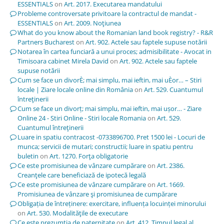
ESSENTIALS
on
Art. 2017. Executarea mandatului
Probleme controversate privitoare la contractul de mandat -
ESSENTIALS
on
Art. 2009. Noţiunea
What do you know about the Romanian land book registry? - R&R
Partners Bucharest
on
Art. 902. Actele sau faptele supuse notării
Notarea în cartea funciară a unui proces; admisibilitate - Avocat in
Timisoara cabinet Mirela David
on
Art. 902. Actele sau faptele
supuse notării
Cum se face un divorÈ; mai simplu, mai ieftin, mai uÈor… – Stiri
locale | Ziare locale online din România
on
Art. 529. Cuantumul
întreţinerii
Cum se face un divorț; mai simplu, mai ieftin, mai ușor… - Ziare
Online 24 - Stiri Online - Stiri locale Romania
on
Art. 529.
Cuantumul întreţinerii
Luare in spatiu contracost -0733896700. Pret 1500 lei - Locuri de
munca; servicii de mutari; constructii; luare in spatiu pentru
buletin
on
Art. 1270. Forţa obligatorie
Ce este promisiunea de vânzare cumpărare
on
Art. 2386.
Creanţele care beneficiază de ipotecă legală
Ce este promisiunea de vânzare cumpărare
on
Art. 1669.
Promisiunea de vânzare şi promisiunea de cumpărare
Obligația de întreținere: exercitare, influența locuinței minorului
on
Art. 530. Modalităţile de executare
Ce este prezumția de paternitate
on
Art. 412. Timpul legal al