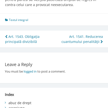
contra celui care a provocat neexecutarea.
Textul integral
Post
Art. 1543. Obligaţia
Art. 1541. Reducerea
principală divizibilă
cuantumului penalităţii
navigation
Leave a Reply
You must be
logged in
to post a comment.
Index
abuz de drept
accesiune