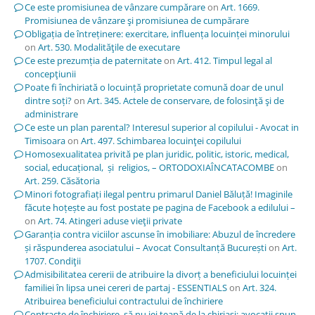
Ce este promisiunea de vânzare cumpărare
on
Art. 1669.
Promisiunea de vânzare şi promisiunea de cumpărare
Obligația de întreținere: exercitare, influența locuinței minorului
on
Art. 530. Modalităţile de executare
Ce este prezumția de paternitate
on
Art. 412. Timpul legal al
concepţiunii
Poate fi închiriată o locuință proprietate comună doar de unul
dintre soți?
on
Art. 345. Actele de conservare, de folosinţă şi de
administrare
Ce este un plan parental? Interesul superior al copilului - Avocat in
Timisoara
on
Art. 497. Schimbarea locuinţei copilului
Homosexualitatea privită pe plan juridic, politic, istoric, medical,
social, educațional, și religios, – ORTODOXIAÎNCATACOMBE
on
Art. 259. Căsătoria
Minori fotografiați ilegal pentru primarul Daniel Băluță! Imaginile
făcute hoțește au fost postate pe pagina de Facebook a edilului –
on
Art. 74. Atingeri aduse vieţii private
Garanția contra viciilor ascunse în imobiliare: Abuzul de încredere
și răspunderea asociatului – Avocat Consultanță București
on
Art.
1707. Condiţii
Admisibilitatea cererii de atribuire la divorț a beneficiului locuinței
familiei în lipsa unei cereri de partaj - ESSENTIALS
on
Art. 324.
Atribuirea beneficiului contractului de închiriere
Contracte de închiriere, să nu iei țeapă de la chiriași; avocații spun