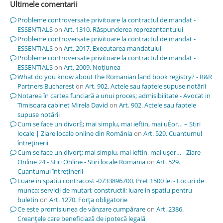
Ultimele comentarii
Probleme controversate privitoare la contractul de mandat -
ESSENTIALS
on
Art. 1310. Răspunderea reprezentantului
Probleme controversate privitoare la contractul de mandat -
ESSENTIALS
on
Art. 2017. Executarea mandatului
Probleme controversate privitoare la contractul de mandat -
ESSENTIALS
on
Art. 2009. Noţiunea
What do you know about the Romanian land book registry? - R&R
Partners Bucharest
on
Art. 902. Actele sau faptele supuse notării
Notarea în cartea funciară a unui proces; admisibilitate - Avocat in
Timisoara cabinet Mirela David
on
Art. 902. Actele sau faptele
supuse notării
Cum se face un divorÈ; mai simplu, mai ieftin, mai uÈor… – Stiri
locale | Ziare locale online din România
on
Art. 529. Cuantumul
întreţinerii
Cum se face un divorț; mai simplu, mai ieftin, mai ușor… - Ziare
Online 24 - Stiri Online - Stiri locale Romania
on
Art. 529.
Cuantumul întreţinerii
Luare in spatiu contracost -0733896700. Pret 1500 lei - Locuri de
munca; servicii de mutari; constructii; luare in spatiu pentru
buletin
on
Art. 1270. Forţa obligatorie
Ce este promisiunea de vânzare cumpărare
on
Art. 2386.
Creanţele care beneficiază de ipotecă legală