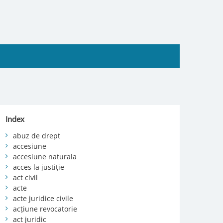
Index
abuz de drept
accesiune
accesiune naturala
acces la justiție
act civil
acte
acte juridice civile
acțiune revocatorie
act juridic