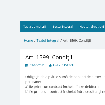
Skip
to
content
Tabla de materii
Textul integral
Noutati drept civil
Home
Textul integral
Art. 1599. Condiţii
Art. 1599. Condiţii
03/05/2011
Andrei SĂVESCU
Obligaţia de a plăti o sumă de bani ori de a execut
persoane:
a) fie printr-un contract încheiat între debitorul ini
b) fie printr-un contract încheiat între creditor şi