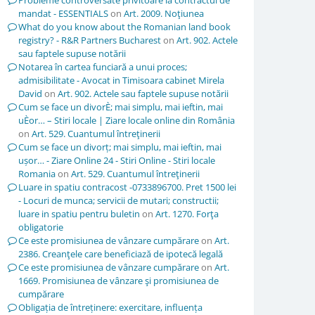
Probleme controversate privitoare la contractul de
mandat - ESSENTIALS
on
Art. 2009. Noţiunea
What do you know about the Romanian land book
registry? - R&R Partners Bucharest
on
Art. 902. Actele
sau faptele supuse notării
Notarea în cartea funciară a unui proces;
admisibilitate - Avocat in Timisoara cabinet Mirela
David
on
Art. 902. Actele sau faptele supuse notării
Cum se face un divorÈ; mai simplu, mai ieftin, mai
uÈor… – Stiri locale | Ziare locale online din România
on
Art. 529. Cuantumul întreţinerii
Cum se face un divorț; mai simplu, mai ieftin, mai
ușor… - Ziare Online 24 - Stiri Online - Stiri locale
Romania
on
Art. 529. Cuantumul întreţinerii
Luare in spatiu contracost -0733896700. Pret 1500 lei
- Locuri de munca; servicii de mutari; constructii;
luare in spatiu pentru buletin
on
Art. 1270. Forţa
obligatorie
Ce este promisiunea de vânzare cumpărare
on
Art.
2386. Creanţele care beneficiază de ipotecă legală
Ce este promisiunea de vânzare cumpărare
on
Art.
1669. Promisiunea de vânzare şi promisiunea de
cumpărare
Obligația de întreținere: exercitare, influența