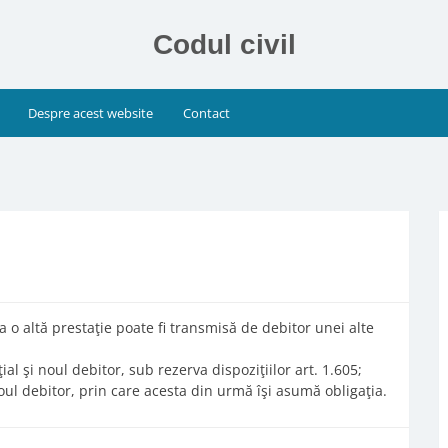
Codul civil
Despre acest website
Contact
a o altă prestaţie poate fi transmisă de debitor unei alte
ţial şi noul debitor, sub rezerva dispoziţiilor art. 1.605;
 noul debitor, prin care acesta din urmă îşi asumă obligaţia.