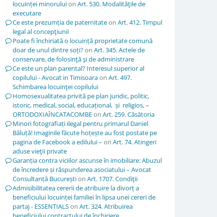
locuinței minorului
on
Art. 530. Modalităţile de
executare
Ce este prezumția de paternitate
on
Art. 412. Timpul
legal al concepţiunii
Poate fi închiriată o locuință proprietate comună
doar de unul dintre soți?
on
Art. 345. Actele de
conservare, de folosinţă şi de administrare
Ce este un plan parental? Interesul superior al
copilului - Avocat in Timisoara
on
Art. 497.
Schimbarea locuinţei copilului
Homosexualitatea privită pe plan juridic, politic,
istoric, medical, social, educațional, și religios, –
ORTODOXIAÎNCATACOMBE
on
Art. 259. Căsătoria
Minori fotografiați ilegal pentru primarul Daniel
Băluță! Imaginile făcute hoțește au fost postate pe
pagina de Facebook a edilului –
on
Art. 74. Atingeri
aduse vieţii private
Garanția contra viciilor ascunse în imobiliare: Abuzul
de încredere și răspunderea asociatului – Avocat
Consultanță București
on
Art. 1707. Condiţii
Admisibilitatea cererii de atribuire la divorț a
beneficiului locuinței familiei în lipsa unei cereri de
partaj - ESSENTIALS
on
Art. 324. Atribuirea
beneficiului contractului de închiriere