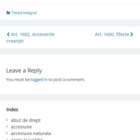
Textul integral
Post
Art. 1602. Accesoriile
Art. 1600. Efecte
creanţei
navigation
Leave a Reply
You must be
logged in
to post a comment.
Index
abuz de drept
accesiune
accesiune naturala
acces la justiție