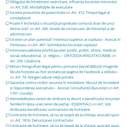
Obligația de întreținere: exercitare, influența locuinței minorului
on
Art. 530. Modalităţile de executare
Ce este prezumția de paternitate
on
Art. 412. Timpul legal al
concepţiunii
Poate fi închiriată o locuință proprietate comună doar de unul
dintre soți?
on
Art. 345. Actele de conservare, de folosinţă şi de
administrare
Ce este un plan parental? Interesul superior al copilului - Avocat in
Timisoara
on
Art. 497. Schimbarea locuinţei copilului
Homosexualitatea privită pe plan juridic, politic, istoric, medical,
social, educațional, și religios, – ORTODOXIAÎNCATACOMBE
on
Art. 259. Căsătoria
Minori fotografiați ilegal pentru primarul Daniel Băluță! Imaginile
făcute hoțește au fost postate pe pagina de Facebook a edilului –
on
Art. 74. Atingeri aduse vieţii private
Garanția contra viciilor ascunse în imobiliare: Abuzul de încredere
și răspunderea asociatului – Avocat Consultanță București
on
Art.
1707. Condiţii
Admisibilitatea cererii de atribuire la divorț a beneficiului locuinței
familiei în lipsa unei cereri de partaj - ESSENTIALS
on
Art. 324.
Atribuirea beneficiului contractului de închiriere
Contracte de închiriere, să nu iei țeapă de la chiriași; avocații spun
on
Art. 1816. Denunţarea contractului
Contracte de închiriere, să nu iei țeapă de la chiriași; avocații spun