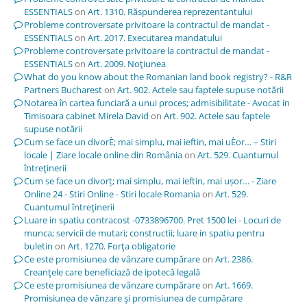
ESSENTIALS
on
Art. 1310. Răspunderea reprezentantului
Probleme controversate privitoare la contractul de mandat -
ESSENTIALS
on
Art. 2017. Executarea mandatului
Probleme controversate privitoare la contractul de mandat -
ESSENTIALS
on
Art. 2009. Noţiunea
What do you know about the Romanian land book registry? - R&R
Partners Bucharest
on
Art. 902. Actele sau faptele supuse notării
Notarea în cartea funciară a unui proces; admisibilitate - Avocat in
Timisoara cabinet Mirela David
on
Art. 902. Actele sau faptele
supuse notării
Cum se face un divorÈ; mai simplu, mai ieftin, mai uÈor… – Stiri
locale | Ziare locale online din România
on
Art. 529. Cuantumul
întreţinerii
Cum se face un divorț; mai simplu, mai ieftin, mai ușor… - Ziare
Online 24 - Stiri Online - Stiri locale Romania
on
Art. 529.
Cuantumul întreţinerii
Luare in spatiu contracost -0733896700. Pret 1500 lei - Locuri de
munca; servicii de mutari; constructii; luare in spatiu pentru
buletin
on
Art. 1270. Forţa obligatorie
Ce este promisiunea de vânzare cumpărare
on
Art. 2386.
Creanţele care beneficiază de ipotecă legală
Ce este promisiunea de vânzare cumpărare
on
Art. 1669.
Promisiunea de vânzare şi promisiunea de cumpărare