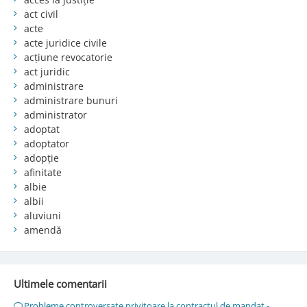
act civil
acte
acte juridice civile
acțiune revocatorie
act juridic
administrare
administrare bunuri
administrator
adoptat
adoptator
adopție
afinitate
albie
albii
aluviuni
amendă
Ultimele comentarii
Probleme controversate privitoare la contractul de mandat -