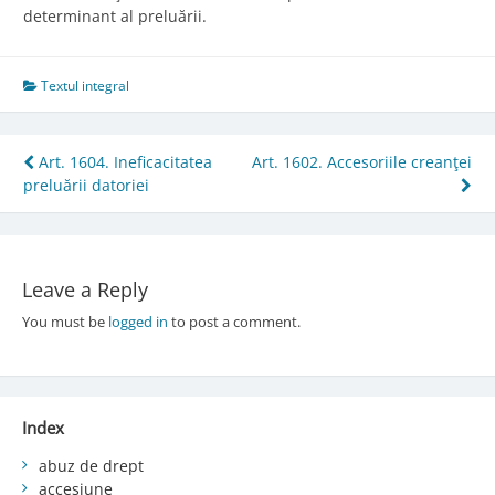
determinant al preluării.
Textul integral
Post
Art. 1604. Ineficacitatea
Art. 1602. Accesoriile creanţei
preluării datoriei
navigation
Leave a Reply
You must be
logged in
to post a comment.
Index
abuz de drept
accesiune