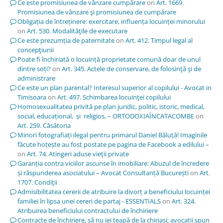
Ce este promisiunea de vânzare cumpărare
on
Art. 1669.
Promisiunea de vânzare şi promisiunea de cumpărare
Obligația de întreținere: exercitare, influența locuinței minorului
on
Art. 530. Modalităţile de executare
Ce este prezumția de paternitate
on
Art. 412. Timpul legal al
concepţiunii
Poate fi închiriată o locuință proprietate comună doar de unul
dintre soți?
on
Art. 345. Actele de conservare, de folosinţă şi de
administrare
Ce este un plan parental? Interesul superior al copilului - Avocat in
Timisoara
on
Art. 497. Schimbarea locuinţei copilului
Homosexualitatea privită pe plan juridic, politic, istoric, medical,
social, educațional, și religios, – ORTODOXIAÎNCATACOMBE
on
Art. 259. Căsătoria
Minori fotografiați ilegal pentru primarul Daniel Băluță! Imaginile
făcute hoțește au fost postate pe pagina de Facebook a edilului –
on
Art. 74. Atingeri aduse vieţii private
Garanția contra viciilor ascunse în imobiliare: Abuzul de încredere
și răspunderea asociatului – Avocat Consultanță București
on
Art.
1707. Condiţii
Admisibilitatea cererii de atribuire la divorț a beneficiului locuinței
familiei în lipsa unei cereri de partaj - ESSENTIALS
on
Art. 324.
Atribuirea beneficiului contractului de închiriere
Contracte de închiriere, să nu iei țeapă de la chiriași; avocații spun