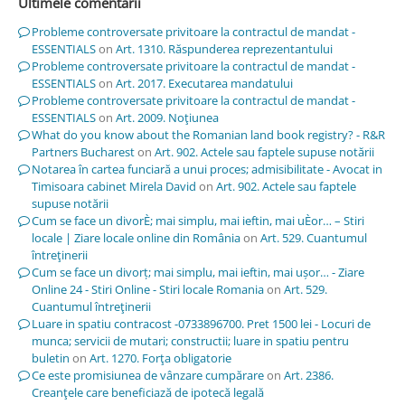
Ultimele comentarii
Probleme controversate privitoare la contractul de mandat -
ESSENTIALS
on
Art. 1310. Răspunderea reprezentantului
Probleme controversate privitoare la contractul de mandat -
ESSENTIALS
on
Art. 2017. Executarea mandatului
Probleme controversate privitoare la contractul de mandat -
ESSENTIALS
on
Art. 2009. Noţiunea
What do you know about the Romanian land book registry? - R&R
Partners Bucharest
on
Art. 902. Actele sau faptele supuse notării
Notarea în cartea funciară a unui proces; admisibilitate - Avocat in
Timisoara cabinet Mirela David
on
Art. 902. Actele sau faptele
supuse notării
Cum se face un divorÈ; mai simplu, mai ieftin, mai uÈor… – Stiri
locale | Ziare locale online din România
on
Art. 529. Cuantumul
întreţinerii
Cum se face un divorț; mai simplu, mai ieftin, mai ușor… - Ziare
Online 24 - Stiri Online - Stiri locale Romania
on
Art. 529.
Cuantumul întreţinerii
Luare in spatiu contracost -0733896700. Pret 1500 lei - Locuri de
munca; servicii de mutari; constructii; luare in spatiu pentru
buletin
on
Art. 1270. Forţa obligatorie
Ce este promisiunea de vânzare cumpărare
on
Art. 2386.
Creanţele care beneficiază de ipotecă legală