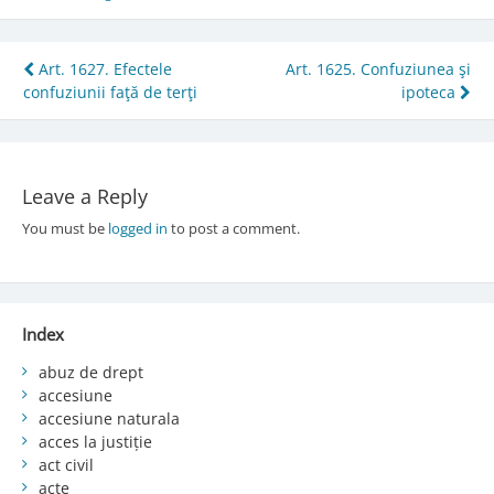
Post
Art. 1627. Efectele
Art. 1625. Confuziunea şi
confuziunii faţă de terţi
ipoteca
navigation
Leave a Reply
You must be
logged in
to post a comment.
Index
abuz de drept
accesiune
accesiune naturala
acces la justiție
act civil
acte