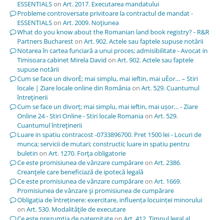
ESSENTIALS
on
Art. 2017. Executarea mandatului
Probleme controversate privitoare la contractul de mandat -
ESSENTIALS
on
Art. 2009. Noţiunea
What do you know about the Romanian land book registry? - R&R
Partners Bucharest
on
Art. 902. Actele sau faptele supuse notării
Notarea în cartea funciară a unui proces; admisibilitate - Avocat in
Timisoara cabinet Mirela David
on
Art. 902. Actele sau faptele
supuse notării
Cum se face un divorÈ; mai simplu, mai ieftin, mai uÈor… – Stiri
locale | Ziare locale online din România
on
Art. 529. Cuantumul
întreţinerii
Cum se face un divorț; mai simplu, mai ieftin, mai ușor… - Ziare
Online 24 - Stiri Online - Stiri locale Romania
on
Art. 529.
Cuantumul întreţinerii
Luare in spatiu contracost -0733896700. Pret 1500 lei - Locuri de
munca; servicii de mutari; constructii; luare in spatiu pentru
buletin
on
Art. 1270. Forţa obligatorie
Ce este promisiunea de vânzare cumpărare
on
Art. 2386.
Creanţele care beneficiază de ipotecă legală
Ce este promisiunea de vânzare cumpărare
on
Art. 1669.
Promisiunea de vânzare şi promisiunea de cumpărare
Obligația de întreținere: exercitare, influența locuinței minorului
on
Art. 530. Modalităţile de executare
Ce este prezumția de paternitate
on
Art. 412. Timpul legal al