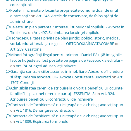
concepţiunii
Poate fi închiriată o locuință proprietate comună doar de unul
dintre soți?
on
Art. 345. Actele de conservare, de folosinţă şi de
administrare
Ce este un plan parental? Interesul superior al copilului - Avocat in
Timisoara
on
Art. 497. Schimbarea locuinţei copilului
Homosexualitatea privită pe plan juridic, politic, istoric, medical,
social, educațional, și religios, – ORTODOXIAÎNCATACOMBE
on
Art. 259. Căsătoria
Minori fotografiați ilegal pentru primarul Daniel Băluță! Imaginile
făcute hoțește au fost postate pe pagina de Facebook a edilului –
on
Art. 74. Atingeri aduse vieţii private
Garanția contra viciilor ascunse în imobiliare: Abuzul de încredere
și răspunderea asociatului – Avocat Consultanță București
on
Art.
1707. Condiţii
Admisibilitatea cererii de atribuire la divorț a beneficiului locuinței
familiei în lipsa unei cereri de partaj - ESSENTIALS
on
Art. 324.
Atribuirea beneficiului contractului de închiriere
Contracte de închiriere, să nu iei țeapă de la chiriași; avocații spun
on
Art. 1816. Denunţarea contractului
Contracte de închiriere, să nu iei țeapă de la chiriași; avocații spun
on
Art. 1809. Expirarea termenului