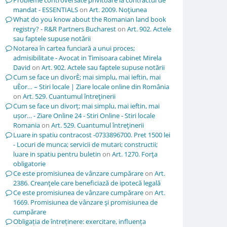
Probleme controversate privitoare la contractul de
mandat - ESSENTIALS
on
Art. 2009. Noţiunea
What do you know about the Romanian land book
registry? - R&R Partners Bucharest
on
Art. 902. Actele
sau faptele supuse notării
Notarea în cartea funciară a unui proces;
admisibilitate - Avocat in Timisoara cabinet Mirela
David
on
Art. 902. Actele sau faptele supuse notării
Cum se face un divorÈ; mai simplu, mai ieftin, mai
uÈor… – Stiri locale | Ziare locale online din România
on
Art. 529. Cuantumul întreţinerii
Cum se face un divorț; mai simplu, mai ieftin, mai
ușor… - Ziare Online 24 - Stiri Online - Stiri locale
Romania
on
Art. 529. Cuantumul întreţinerii
Luare in spatiu contracost -0733896700. Pret 1500 lei
- Locuri de munca; servicii de mutari; constructii;
luare in spatiu pentru buletin
on
Art. 1270. Forţa
obligatorie
Ce este promisiunea de vânzare cumpărare
on
Art.
2386. Creanţele care beneficiază de ipotecă legală
Ce este promisiunea de vânzare cumpărare
on
Art.
1669. Promisiunea de vânzare şi promisiunea de
cumpărare
Obligația de întreținere: exercitare, influența