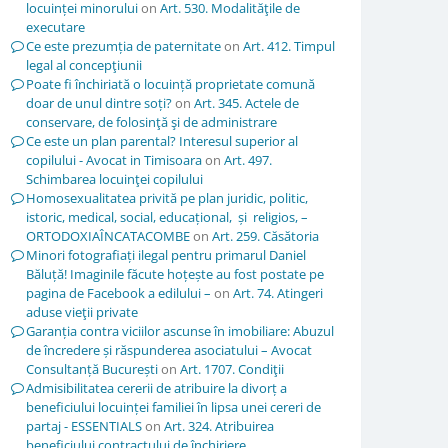
locuinței minorului
on
Art. 530. Modalităţile de
executare
Ce este prezumția de paternitate
on
Art. 412. Timpul
legal al concepţiunii
Poate fi închiriată o locuință proprietate comună
doar de unul dintre soți?
on
Art. 345. Actele de
conservare, de folosinţă şi de administrare
Ce este un plan parental? Interesul superior al
copilului - Avocat in Timisoara
on
Art. 497.
Schimbarea locuinţei copilului
Homosexualitatea privită pe plan juridic, politic,
istoric, medical, social, educațional, și religios, –
ORTODOXIAÎNCATACOMBE
on
Art. 259. Căsătoria
Minori fotografiați ilegal pentru primarul Daniel
Băluță! Imaginile făcute hoțește au fost postate pe
pagina de Facebook a edilului –
on
Art. 74. Atingeri
aduse vieţii private
Garanția contra viciilor ascunse în imobiliare: Abuzul
de încredere și răspunderea asociatului – Avocat
Consultanță București
on
Art. 1707. Condiţii
Admisibilitatea cererii de atribuire la divorț a
beneficiului locuinței familiei în lipsa unei cereri de
partaj - ESSENTIALS
on
Art. 324. Atribuirea
beneficiului contractului de închiriere