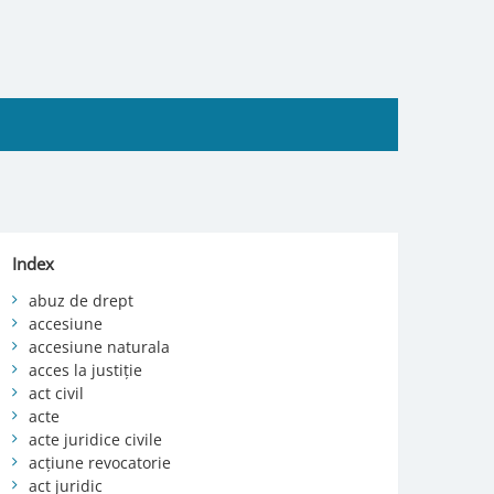
Index
abuz de drept
accesiune
accesiune naturala
acces la justiție
act civil
acte
acte juridice civile
acțiune revocatorie
act juridic