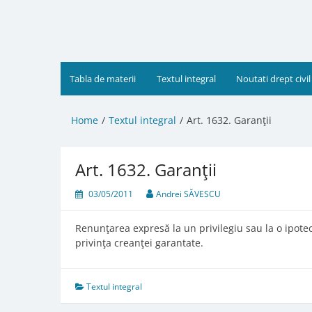
Skip
to
content
Tabla de materii
Textul integral
Noutati drept civil
Home
Textul integral
Art. 1632. Garanţii
Art. 1632. Garanţii
03/05/2011
Andrei SĂVESCU
Renunţarea expresă la un privilegiu sau la o ipote
privinţa creanţei garantate.
Textul integral