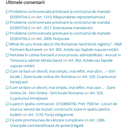
Ultimele comentarii
Probleme controversate privitoare la contractul de mandat -
ESSENTIALS
on
Art. 1310. Răspunderea reprezentantului
Probleme controversate privitoare la contractul de mandat -
ESSENTIALS
on
Art. 2017. Executarea mandatului
Probleme controversate privitoare la contractul de mandat -
ESSENTIALS
on
Art. 2009. Noţiunea
What do you know about the Romanian land book registry? - R&R
Partners Bucharest
on
Art. 902. Actele sau faptele supuse notării
Notarea în cartea funciară a unui proces; admisibilitate - Avocat in
Timisoara cabinet Mirela David
on
Art. 902. Actele sau faptele
supuse notării
Cum se face un divorÈ; mai simplu, mai ieftin, mai uÈor… – Stiri
locale | Ziare locale online din România
on
Art. 529. Cuantumul
întreţinerii
Cum se face un divorț; mai simplu, mai ieftin, mai ușor… - Ziare
Online 24 - Stiri Online - Stiri locale Romania
on
Art. 529.
Cuantumul întreţinerii
Luare in spatiu contracost -0733896700. Pret 1500 lei - Locuri de
munca; servicii de mutari; constructii; luare in spatiu pentru
buletin
on
Art. 1270. Forţa obligatorie
Ce este promisiunea de vânzare cumpărare
on
Art. 2386.
Creanţele care beneficiază de ipotecă legală