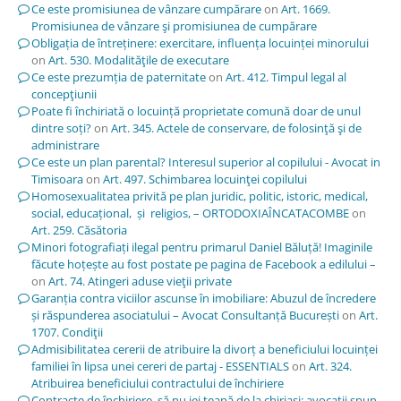
Ce este promisiunea de vânzare cumpărare
on
Art. 1669.
Promisiunea de vânzare şi promisiunea de cumpărare
Obligația de întreținere: exercitare, influența locuinței minorului
on
Art. 530. Modalităţile de executare
Ce este prezumția de paternitate
on
Art. 412. Timpul legal al
concepţiunii
Poate fi închiriată o locuință proprietate comună doar de unul
dintre soți?
on
Art. 345. Actele de conservare, de folosinţă şi de
administrare
Ce este un plan parental? Interesul superior al copilului - Avocat in
Timisoara
on
Art. 497. Schimbarea locuinţei copilului
Homosexualitatea privită pe plan juridic, politic, istoric, medical,
social, educațional, și religios, – ORTODOXIAÎNCATACOMBE
on
Art. 259. Căsătoria
Minori fotografiați ilegal pentru primarul Daniel Băluță! Imaginile
făcute hoțește au fost postate pe pagina de Facebook a edilului –
on
Art. 74. Atingeri aduse vieţii private
Garanția contra viciilor ascunse în imobiliare: Abuzul de încredere
și răspunderea asociatului – Avocat Consultanță București
on
Art.
1707. Condiţii
Admisibilitatea cererii de atribuire la divorț a beneficiului locuinței
familiei în lipsa unei cereri de partaj - ESSENTIALS
on
Art. 324.
Atribuirea beneficiului contractului de închiriere
Contracte de închiriere, să nu iei țeapă de la chiriași; avocații spun