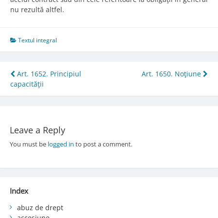
nu rezultă altfel.
Textul integral
Post
Art. 1652. Principiul
Art. 1650. Noţiune
capacităţii
navigation
Leave a Reply
You must be
logged in
to post a comment.
Index
abuz de drept
accesiune