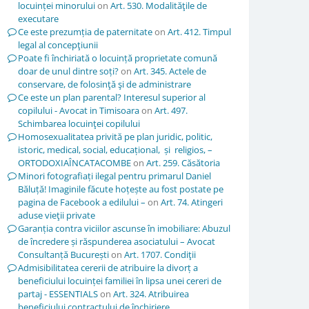
locuinței minorului
on
Art. 530. Modalităţile de
executare
Ce este prezumția de paternitate
on
Art. 412. Timpul
legal al concepţiunii
Poate fi închiriată o locuință proprietate comună
doar de unul dintre soți?
on
Art. 345. Actele de
conservare, de folosinţă şi de administrare
Ce este un plan parental? Interesul superior al
copilului - Avocat in Timisoara
on
Art. 497.
Schimbarea locuinţei copilului
Homosexualitatea privită pe plan juridic, politic,
istoric, medical, social, educațional, și religios, –
ORTODOXIAÎNCATACOMBE
on
Art. 259. Căsătoria
Minori fotografiați ilegal pentru primarul Daniel
Băluță! Imaginile făcute hoțește au fost postate pe
pagina de Facebook a edilului –
on
Art. 74. Atingeri
aduse vieţii private
Garanția contra viciilor ascunse în imobiliare: Abuzul
de încredere și răspunderea asociatului – Avocat
Consultanță București
on
Art. 1707. Condiţii
Admisibilitatea cererii de atribuire la divorț a
beneficiului locuinței familiei în lipsa unei cereri de
partaj - ESSENTIALS
on
Art. 324. Atribuirea
beneficiului contractului de închiriere