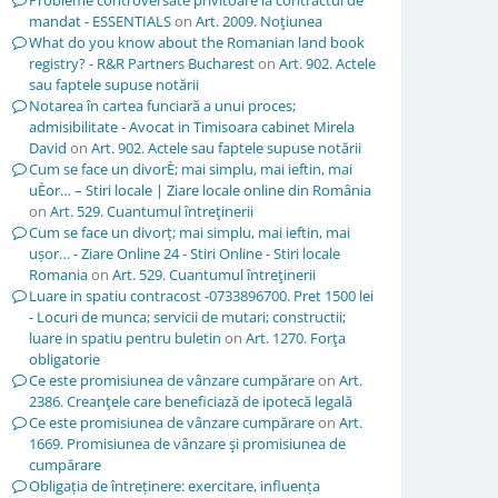
Probleme controversate privitoare la contractul de
mandat - ESSENTIALS
on
Art. 2009. Noţiunea
What do you know about the Romanian land book
registry? - R&R Partners Bucharest
on
Art. 902. Actele
sau faptele supuse notării
Notarea în cartea funciară a unui proces;
admisibilitate - Avocat in Timisoara cabinet Mirela
David
on
Art. 902. Actele sau faptele supuse notării
Cum se face un divorÈ; mai simplu, mai ieftin, mai
uÈor… – Stiri locale | Ziare locale online din România
on
Art. 529. Cuantumul întreţinerii
Cum se face un divorț; mai simplu, mai ieftin, mai
ușor… - Ziare Online 24 - Stiri Online - Stiri locale
Romania
on
Art. 529. Cuantumul întreţinerii
Luare in spatiu contracost -0733896700. Pret 1500 lei
- Locuri de munca; servicii de mutari; constructii;
luare in spatiu pentru buletin
on
Art. 1270. Forţa
obligatorie
Ce este promisiunea de vânzare cumpărare
on
Art.
2386. Creanţele care beneficiază de ipotecă legală
Ce este promisiunea de vânzare cumpărare
on
Art.
1669. Promisiunea de vânzare şi promisiunea de
cumpărare
Obligația de întreținere: exercitare, influența