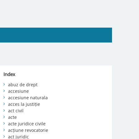
Index
abuz de drept
accesiune
accesiune naturala
acces la justiție
act civil
acte
acte juridice civile
acțiune revocatorie
act juridic