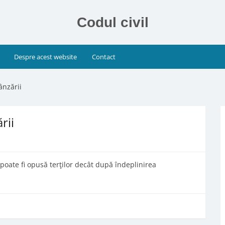
Codul civil
Despre acest website
Contact
ânzării
rii
oate fi opusă terţilor decât după îndeplinirea