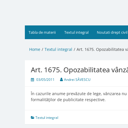
Skip
to
content
Tabla de materii
Textul integral
Noutati drept civil
Home
Textul integral
Art. 1675. Opozabilitatea v
Art. 1675. Opozabilitatea vânză
03/05/2011
Andrei SĂVESCU
În cazurile anume prevăzute de lege, vânzarea nu p
formalităţilor de publicitate respective.
Textul integral