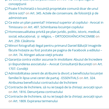
concepţiunii
Poate fi închiriată o locuință proprietate comună doar de unul
dintre soți?
on
Art. 345. Actele de conservare, de folosinţă şi de
administrare
Ce este un plan parental? Interesul superior al copilului - Avocat in
Timisoara
on
Art. 497. Schimbarea locuinţei copilului
Homosexualitatea privită pe plan juridic, politic, istoric, medical,
social, educațional, și religios, – ORTODOXIAÎNCATACOMBE
on
Art. 259. Căsătoria
Minori fotografiați ilegal pentru primarul Daniel Băluță! Imaginile
făcute hoțește au fost postate pe pagina de Facebook a edilului –
on
Art. 74. Atingeri aduse vieţii private
Garanția contra viciilor ascunse în imobiliare: Abuzul de încredere
și răspunderea asociatului – Avocat Consultanță București
on
Art.
1707. Condiţii
Admisibilitatea cererii de atribuire la divorț a beneficiului locuinței
familiei în lipsa unei cereri de partaj - ESSENTIALS
on
Art. 324.
Atribuirea beneficiului contractului de închiriere
Contracte de închiriere, să nu iei țeapă de la chiriași; avocații spun
on
Art. 1816. Denunţarea contractului
Contracte de închiriere, să nu iei țeapă de la chiriași; avocații spun
on
Art. 1809. Expirarea termenului