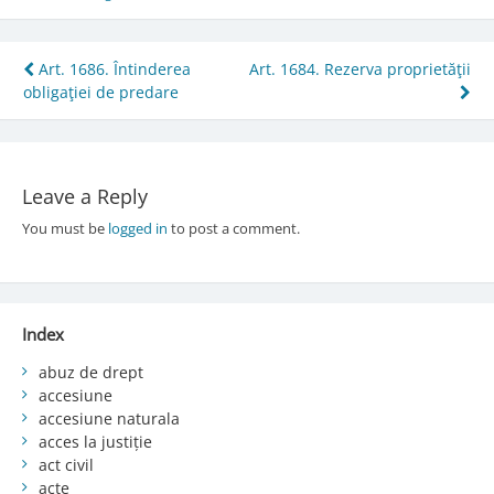
Post
Art. 1686. Întinderea
Art. 1684. Rezerva proprietăţii
obligaţiei de predare
navigation
Leave a Reply
You must be
logged in
to post a comment.
Index
abuz de drept
accesiune
accesiune naturala
acces la justiție
act civil
acte