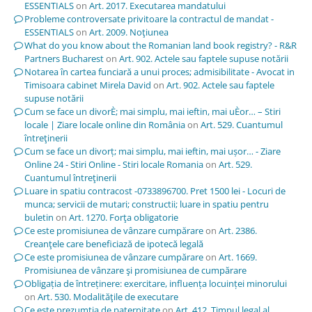
ESSENTIALS
on
Art. 2017. Executarea mandatului
Probleme controversate privitoare la contractul de mandat -
ESSENTIALS
on
Art. 2009. Noţiunea
What do you know about the Romanian land book registry? - R&R
Partners Bucharest
on
Art. 902. Actele sau faptele supuse notării
Notarea în cartea funciară a unui proces; admisibilitate - Avocat in
Timisoara cabinet Mirela David
on
Art. 902. Actele sau faptele
supuse notării
Cum se face un divorÈ; mai simplu, mai ieftin, mai uÈor… – Stiri
locale | Ziare locale online din România
on
Art. 529. Cuantumul
întreţinerii
Cum se face un divorț; mai simplu, mai ieftin, mai ușor… - Ziare
Online 24 - Stiri Online - Stiri locale Romania
on
Art. 529.
Cuantumul întreţinerii
Luare in spatiu contracost -0733896700. Pret 1500 lei - Locuri de
munca; servicii de mutari; constructii; luare in spatiu pentru
buletin
on
Art. 1270. Forţa obligatorie
Ce este promisiunea de vânzare cumpărare
on
Art. 2386.
Creanţele care beneficiază de ipotecă legală
Ce este promisiunea de vânzare cumpărare
on
Art. 1669.
Promisiunea de vânzare şi promisiunea de cumpărare
Obligația de întreținere: exercitare, influența locuinței minorului
on
Art. 530. Modalităţile de executare
Ce este prezumția de paternitate
on
Art. 412. Timpul legal al