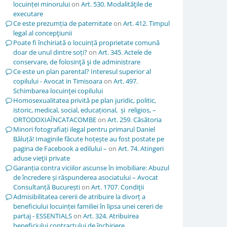
locuinței minorului
on
Art. 530. Modalităţile de
executare
Ce este prezumția de paternitate
on
Art. 412. Timpul
legal al concepţiunii
Poate fi închiriată o locuință proprietate comună
doar de unul dintre soți?
on
Art. 345. Actele de
conservare, de folosinţă şi de administrare
Ce este un plan parental? Interesul superior al
copilului - Avocat in Timisoara
on
Art. 497.
Schimbarea locuinţei copilului
Homosexualitatea privită pe plan juridic, politic,
istoric, medical, social, educațional, și religios, –
ORTODOXIAÎNCATACOMBE
on
Art. 259. Căsătoria
Minori fotografiați ilegal pentru primarul Daniel
Băluță! Imaginile făcute hoțește au fost postate pe
pagina de Facebook a edilului –
on
Art. 74. Atingeri
aduse vieţii private
Garanția contra viciilor ascunse în imobiliare: Abuzul
de încredere și răspunderea asociatului – Avocat
Consultanță București
on
Art. 1707. Condiţii
Admisibilitatea cererii de atribuire la divorț a
beneficiului locuinței familiei în lipsa unei cereri de
partaj - ESSENTIALS
on
Art. 324. Atribuirea
beneficiului contractului de închiriere