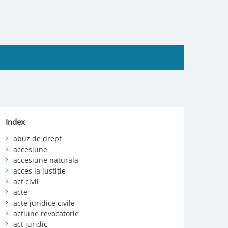
Index
abuz de drept
accesiune
accesiune naturala
acces la justiție
act civil
acte
acte juridice civile
acțiune revocatorie
act juridic