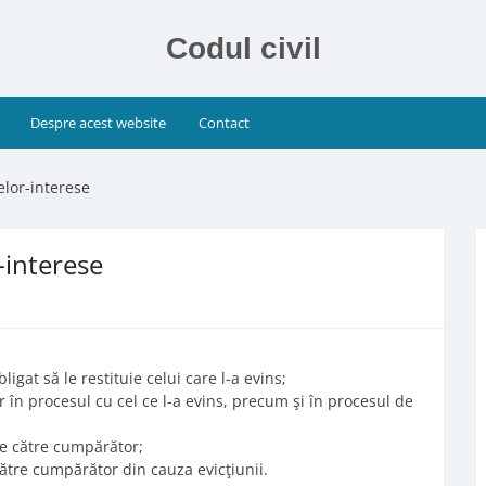
Codul civil
Despre acest website
Contact
elor-interese
-interese
:
igat să le restituie celui care l-a evins;
 în procesul cu cel ce l-a evins, precum şi în procesul de
 de către cumpărător;
 către cumpărător din cauza evicţiunii.