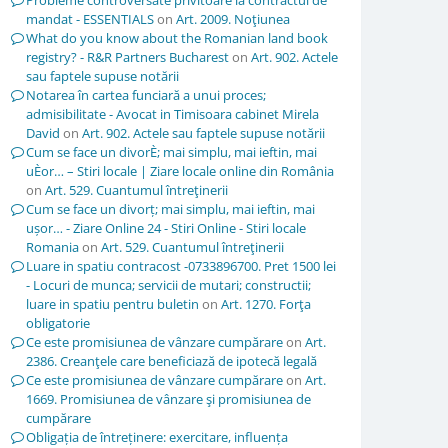
Probleme controversate privitoare la contractul de
mandat - ESSENTIALS
on
Art. 2009. Noţiunea
What do you know about the Romanian land book
registry? - R&R Partners Bucharest
on
Art. 902. Actele
sau faptele supuse notării
Notarea în cartea funciară a unui proces;
admisibilitate - Avocat in Timisoara cabinet Mirela
David
on
Art. 902. Actele sau faptele supuse notării
Cum se face un divorÈ; mai simplu, mai ieftin, mai
uÈor… – Stiri locale | Ziare locale online din România
on
Art. 529. Cuantumul întreţinerii
Cum se face un divorț; mai simplu, mai ieftin, mai
ușor… - Ziare Online 24 - Stiri Online - Stiri locale
Romania
on
Art. 529. Cuantumul întreţinerii
Luare in spatiu contracost -0733896700. Pret 1500 lei
- Locuri de munca; servicii de mutari; constructii;
luare in spatiu pentru buletin
on
Art. 1270. Forţa
obligatorie
Ce este promisiunea de vânzare cumpărare
on
Art.
2386. Creanţele care beneficiază de ipotecă legală
Ce este promisiunea de vânzare cumpărare
on
Art.
1669. Promisiunea de vânzare şi promisiunea de
cumpărare
Obligația de întreținere: exercitare, influența