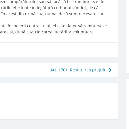
seze cumpărătorului sau să facă să i se ramburseze de
crările efectuate în legătură cu bunul vândut, fie că
r, în acest din urmă caz, numai dacă sunt necesare sau
data încheierii contractului, el este dator să ramburseze
area şi, după caz, ridicarea lucrărilor voluptuare.
Art. 1701. Restituirea preţului