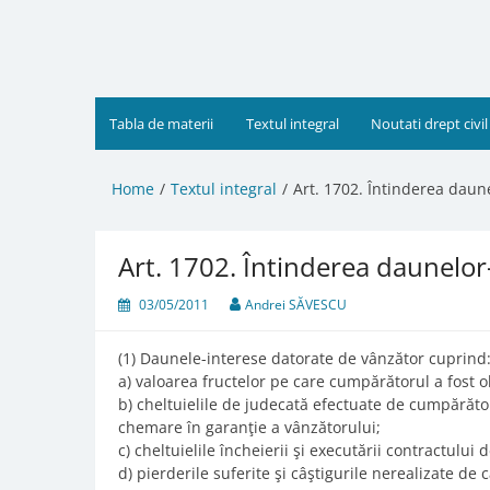
Skip
to
content
Tabla de materii
Textul integral
Noutati drept civil
Home
Textul integral
Art. 1702. Întinderea daun
Art. 1702. Întinderea daunelor
03/05/2011
Andrei SĂVESCU
(1) Daunele-interese datorate de vânzător cuprind
a) valoarea fructelor pe care cumpărătorul a fost obl
b) cheltuielile de judecată efectuate de cumpărător
chemare în garanţie a vânzătorului;
c) cheltuielile încheierii şi executării contractului
d) pierderile suferite şi câştigurile nerealizate de