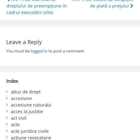
Post
dreptului de preempţiune în
de plată a preţului
navigation
cadrul executării silite
Leave a Reply
You must be
logged in
to post a comment.
Index
abuz de drept
accesiune
accesiune naturala
acces la justiție
act civil
acte
acte juridice civile
acțiune revocatorie