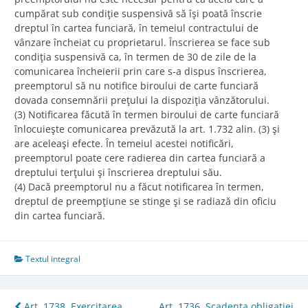
cumpărat sub condiţie suspensivă să îşi poată înscrie
dreptul în cartea funciară, în temeiul contractului de
vânzare încheiat cu proprietarul. Înscrierea se face sub
condiţia suspensivă ca, în termen de 30 de zile de la
comunicarea încheierii prin care s-a dispus înscrierea,
preemptorul să nu notifice biroului de carte funciară
dovada consemnării preţului la dispoziţia vânzătorului.
(3) Notificarea făcută în termen biroului de carte funciară
înlocuieşte comunicarea prevăzută la art. 1.732 alin. (3) şi
are aceleaşi efecte. În temeiul acestei notificări,
preemptorul poate cere radierea din cartea funciară a
dreptului terţului şi înscrierea dreptului său.
(4) Dacă preemptorul nu a făcut notificarea în termen,
dreptul de preempţiune se stinge şi se radiază din oficiu
din cartea funciară.
Textul integral
Art. 1738. Exercitarea
Art. 1736. Scadenţa obligaţiei