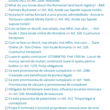
ESSENTIALS
on
Art. 2009. Noţiunea
What do you know about the Romanian land book registry? - R&R
Partners Bucharest
on
Art. 902. Actele sau faptele supuse notării
Notarea în cartea funciară a unui proces; admisibilitate - Avocat in
Timisoara cabinet Mirela David
on
Art. 902. Actele sau faptele
supuse notării
Cum se face un divorÈ; mai simplu, mai ieftin, mai uÈor… – Stiri
locale | Ziare locale online din România
on
Art. 529. Cuantumul
întreţinerii
Cum se face un divorț; mai simplu, mai ieftin, mai ușor… - Ziare
Online 24 - Stiri Online - Stiri locale Romania
on
Art. 529.
Cuantumul întreţinerii
Luare in spatiu contracost -0733896700. Pret 1500 lei - Locuri de
munca; servicii de mutari; constructii; luare in spatiu pentru
buletin
on
Art. 1270. Forţa obligatorie
Ce este promisiunea de vânzare cumpărare
on
Art. 2386.
Creanţele care beneficiază de ipotecă legală
Ce este promisiunea de vânzare cumpărare
on
Art. 1669.
Promisiunea de vânzare şi promisiunea de cumpărare
Obligația de întreținere: exercitare, influența locuinței minorului
on
Art. 530. Modalităţile de executare
Ce este prezumția de paternitate
on
Art. 412. Timpul legal al
concepţiunii
Poate fi închiriată o locuință proprietate comună doar de unul