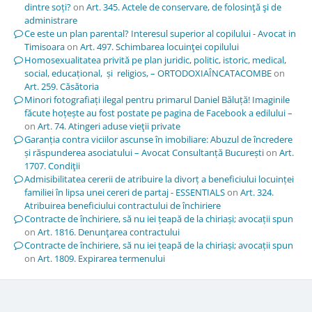
dintre soți?
on
Art. 345. Actele de conservare, de folosinţă şi de
administrare
Ce este un plan parental? Interesul superior al copilului - Avocat in
Timisoara
on
Art. 497. Schimbarea locuinţei copilului
Homosexualitatea privită pe plan juridic, politic, istoric, medical,
social, educațional, și religios, – ORTODOXIAÎNCATACOMBE
on
Art. 259. Căsătoria
Minori fotografiați ilegal pentru primarul Daniel Băluță! Imaginile
făcute hoțește au fost postate pe pagina de Facebook a edilului –
on
Art. 74. Atingeri aduse vieţii private
Garanția contra viciilor ascunse în imobiliare: Abuzul de încredere
și răspunderea asociatului – Avocat Consultanță București
on
Art.
1707. Condiţii
Admisibilitatea cererii de atribuire la divorț a beneficiului locuinței
familiei în lipsa unei cereri de partaj - ESSENTIALS
on
Art. 324.
Atribuirea beneficiului contractului de închiriere
Contracte de închiriere, să nu iei țeapă de la chiriași; avocații spun
on
Art. 1816. Denunţarea contractului
Contracte de închiriere, să nu iei țeapă de la chiriași; avocații spun
on
Art. 1809. Expirarea termenului