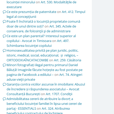
locuinței minorului
on
Art. 530. Modalităţile de
executare
Ce este prezumția de paternitate
on
Art. 412. Timpul
legal al concepţiunii
Poate fi închiriată o locuință proprietate comună
doar de unul dintre soți?
on
Art. 345. Actele de
conservare, de folosinţă şi de administrare
Ce este un plan parental? Interesul superior al
copilului - Avocat in Timisoara
on
Art. 497.
Schimbarea locuinţei copilului
Homosexualitatea privită pe plan juridic, politic,
istoric, medical, social, educațional, și religios, –
ORTODOXIAÎNCATACOMBE
on
Art. 259. Căsătoria
Minori fotografiați ilegal pentru primarul Daniel
Băluță! Imaginile făcute hoțește au fost postate pe
pagina de Facebook a edilului –
on
Art. 74. Atingeri
aduse vieţii private
Garanția contra viciilor ascunse în imobiliare: Abuzul
de încredere și răspunderea asociatului – Avocat
Consultanță București
on
Art. 1707. Condiţii
Admisibilitatea cererii de atribuire la divorț a
beneficiului locuinței familiei în lipsa unei cereri de
partaj - ESSENTIALS
on
Art. 324. Atribuirea
beneficiului contractului de închiriere