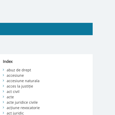
Index
abuz de drept
accesiune
accesiune naturala
acces la justiție
act civil
acte
acte juridice civile
acțiune revocatorie
act juridic