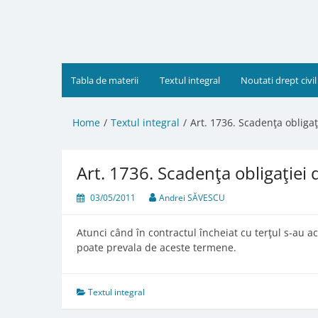
Skip
to
content
Tabla de materii
Textul integral
Noutati drept civil
Home
Textul integral
Art. 1736. Scadenţa obligaţ
Art. 1736. Scadenţa obligaţiei 
03/05/2011
Andrei SĂVESCU
Atunci când în contractul încheiat cu terţul s-au 
poate prevala de aceste termene.
Textul integral