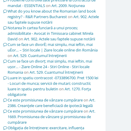
Probleme controversate privitoare la contractul de
mandat - ESSENTIALS
on
Art. 2009. Noţiunea
What do you know about the Romanian land book
registry? - R&R Partners Bucharest
on
Art. 902. Actele
sau faptele supuse notării
Notarea în cartea funciară a unui proces;
admisibilitate - Avocat in Timisoara cabinet Mirela
David
on
Art. 902. Actele sau faptele supuse notării
Cum se face un divorÈ; mai simplu, mai ieftin, mai
uÈor… – Stiri locale | Ziare locale online din România
on
Art. 529. Cuantumul întreţinerii
Cum se face un divorț; mai simplu, mai ieftin, mai
ușor… - Ziare Online 24 - Stiri Online - Stiri locale
Romania
on
Art. 529. Cuantumul întreţinerii
Luare in spatiu contracost -0733896700. Pret 1500 lei
- Locuri de munca; servicii de mutari; constructii;
luare in spatiu pentru buletin
on
Art. 1270. Forţa
obligatorie
Ce este promisiunea de vânzare cumpărare
on
Art.
2386. Creanţele care beneficiază de ipotecă legală
Ce este promisiunea de vânzare cumpărare
on
Art.
1669. Promisiunea de vânzare şi promisiunea de
cumpărare
Obligația de întreținere: exercitare, influența