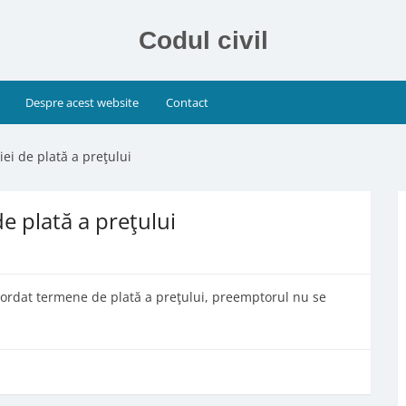
Codul civil
Despre acest website
Contact
iei de plată a preţului
de plată a preţului
acordat termene de plată a preţului, preemptorul nu se