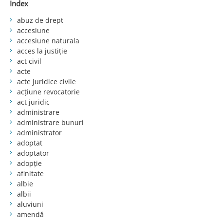
Index
abuz de drept
accesiune
accesiune naturala
acces la justiție
act civil
acte
acte juridice civile
acțiune revocatorie
act juridic
administrare
administrare bunuri
administrator
adoptat
adoptator
adopție
afinitate
albie
albii
aluviuni
amendă