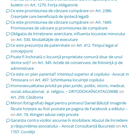
buletin
on
Art. 1270. Forţa obligatorie
Ce este promisiunea de vânzare cumpărare
on
Art. 2386.
Creanţele care beneficiază de ipotecă legală
Ce este promisiunea de vânzare cumpărare
on
Art. 1669.
Promisiunea de vânzare şi promisiunea de cumpărare
Obligația de întreținere: exercitare, influența locuinței minorului
on
Art. 530. Modalităţile de executare
Ce este prezumția de paternitate
on
Art. 412. Timpul legal al
concepţiunii
Poate fi închiriată o locuință proprietate comună doar de unul
dintre soți?
on
Art. 345. Actele de conservare, de folosinţă şi de
administrare
Ce este un plan parental? Interesul superior al copilului - Avocat in
Timisoara
on
Art. 497. Schimbarea locuinţei copilului
Homosexualitatea privită pe plan juridic, politic, istoric, medical,
social, educațional, și religios, – ORTODOXIAÎNCATACOMBE
on
Art. 259. Căsătoria
Minori fotografiați ilegal pentru primarul Daniel Băluță! Imaginile
făcute hoțește au fost postate pe pagina de Facebook a edilului –
on
Art. 74. Atingeri aduse vieţii private
Garanția contra viciilor ascunse în imobiliare: Abuzul de încredere
și răspunderea asociatului – Avocat Consultanță București
on
Art.
1707. Condiţii