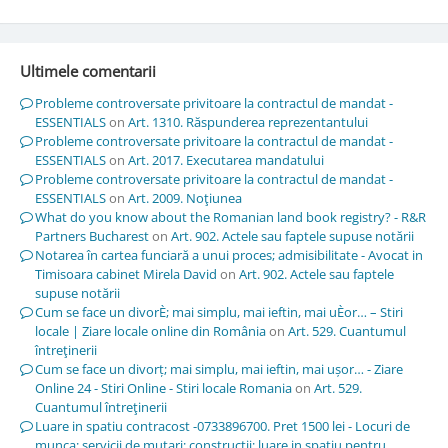
Ultimele comentarii
Probleme controversate privitoare la contractul de mandat -
ESSENTIALS
on
Art. 1310. Răspunderea reprezentantului
Probleme controversate privitoare la contractul de mandat -
ESSENTIALS
on
Art. 2017. Executarea mandatului
Probleme controversate privitoare la contractul de mandat -
ESSENTIALS
on
Art. 2009. Noţiunea
What do you know about the Romanian land book registry? - R&R
Partners Bucharest
on
Art. 902. Actele sau faptele supuse notării
Notarea în cartea funciară a unui proces; admisibilitate - Avocat in
Timisoara cabinet Mirela David
on
Art. 902. Actele sau faptele
supuse notării
Cum se face un divorÈ; mai simplu, mai ieftin, mai uÈor… – Stiri
locale | Ziare locale online din România
on
Art. 529. Cuantumul
întreţinerii
Cum se face un divorț; mai simplu, mai ieftin, mai ușor… - Ziare
Online 24 - Stiri Online - Stiri locale Romania
on
Art. 529.
Cuantumul întreţinerii
Luare in spatiu contracost -0733896700. Pret 1500 lei - Locuri de
munca; servicii de mutari; constructii; luare in spatiu pentru