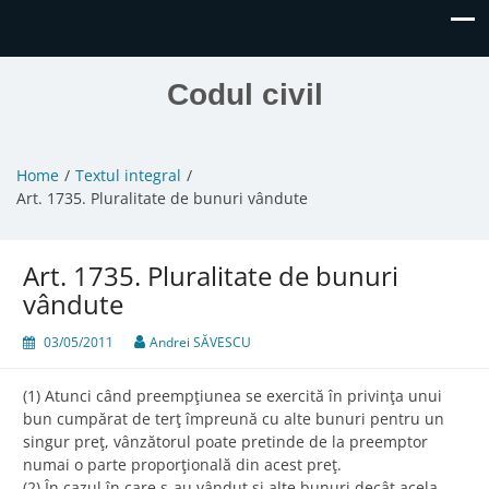
Codul civil
Home
Textul integral
Art. 1735. Pluralitate de bunuri vândute
Art. 1735. Pluralitate de bunuri
vândute
03/05/2011
Andrei SĂVESCU
(1) Atunci când preempţiunea se exercită în privinţa unui
bun cumpărat de terţ împreună cu alte bunuri pentru un
singur preţ, vânzătorul poate pretinde de la preemptor
numai o parte proporţională din acest preţ.
(2) În cazul în care s-au vândut şi alte bunuri decât acela