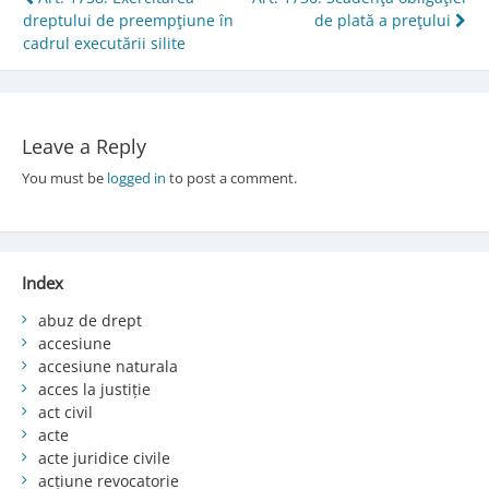
Post
dreptului de preempţiune în
de plată a preţului
navigation
cadrul executării silite
Leave a Reply
You must be
logged in
to post a comment.
Index
abuz de drept
accesiune
accesiune naturala
acces la justiție
act civil
acte
acte juridice civile
acțiune revocatorie