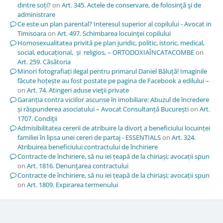
dintre soți?
on
Art. 345. Actele de conservare, de folosinţă şi de
administrare
Ce este un plan parental? Interesul superior al copilului - Avocat in
Timisoara
on
Art. 497. Schimbarea locuinţei copilului
Homosexualitatea privită pe plan juridic, politic, istoric, medical,
social, educațional, și religios, – ORTODOXIAÎNCATACOMBE
on
Art. 259. Căsătoria
Minori fotografiați ilegal pentru primarul Daniel Băluță! Imaginile
făcute hoțește au fost postate pe pagina de Facebook a edilului –
on
Art. 74. Atingeri aduse vieţii private
Garanția contra viciilor ascunse în imobiliare: Abuzul de încredere
și răspunderea asociatului – Avocat Consultanță București
on
Art.
1707. Condiţii
Admisibilitatea cererii de atribuire la divorț a beneficiului locuinței
familiei în lipsa unei cereri de partaj - ESSENTIALS
on
Art. 324.
Atribuirea beneficiului contractului de închiriere
Contracte de închiriere, să nu iei țeapă de la chiriași; avocații spun
on
Art. 1816. Denunţarea contractului
Contracte de închiriere, să nu iei țeapă de la chiriași; avocații spun
on
Art. 1809. Expirarea termenului