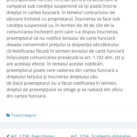
cumpărat sub condiţie suspensivă să îşi poată înscrie
dreptul în cartea funciară, în temeiul contractului de
vânzare încheiat cu proprietarul. Înscrierea se face sub
condiţia suspensivă ca, în termen de 30 de zile de la
comunicarea încheierii prin care s-a dispus înscrierea,
preemptorul să nu notifice biroului de carte funciară
dovada consemnării preţului la dispoziţia vânzătorului.
(3) Notificarea făcută în termen biroului de carte funciară
înlocuieşte comunicarea prevăzută la art. 1.732 alin. (3) şi
are aceleaşi efecte. În temeiul acestei notificări,
preemptorul poate cere radierea din cartea funciară a
dreptului terţului şi înscrierea dreptului său.
(4) Dacă preemptorul nu a făcut notificarea în termen,
dreptul de preempţiune se stinge şi se radiază din oficiu
din cartea funciară.
Textul integral
Art. 1738. Exercitarea
Art. 1736. Scadenţa obligaţiei