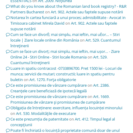
ESSENTIALS
on
Art. 2009. Noţiunea
What do you know about the Romanian land book registry? - R&R
Partners Bucharest
on
Art. 902. Actele sau faptele supuse notării
Notarea în cartea funciară a unui proces; admisibilitate - Avocat in
Timisoara cabinet Mirela David
on
Art. 902. Actele sau faptele
supuse notării
Cum se face un divorÈ; mai simplu, mai ieftin, mai uÈor… – Stiri
locale | Ziare locale online din România
on
Art. 529. Cuantumul
întreţinerii
Cum se face un divorț; mai simplu, mai ieftin, mai ușor… - Ziare
Online 24 - Stiri Online - Stiri locale Romania
on
Art. 529.
Cuantumul întreţinerii
Luare in spatiu contracost -0733896700. Pret 1500 lei - Locuri de
munca; servicii de mutari; constructii; luare in spatiu pentru
buletin
on
Art. 1270. Forţa obligatorie
Ce este promisiunea de vânzare cumpărare
on
Art. 2386.
Creanţele care beneficiază de ipotecă legală
Ce este promisiunea de vânzare cumpărare
on
Art. 1669.
Promisiunea de vânzare şi promisiunea de cumpărare
Obligația de întreținere: exercitare, influența locuinței minorului
on
Art. 530. Modalităţile de executare
Ce este prezumția de paternitate
on
Art. 412. Timpul legal al
concepţiunii
Poate fi închiriată o locuință proprietate comună doar de unul