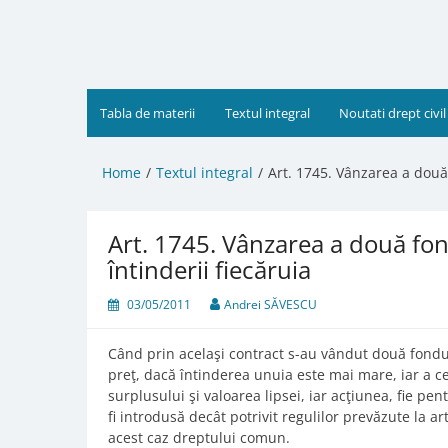
Skip
to
content
Tabla de materii
Textul integral
Noutati drept civil
Home
Textul integral
Art. 1745. Vânzarea a două 
Art. 1745. Vânzarea a două fon
întinderii fiecăruia
03/05/2011
Andrei SĂVESCU
Când prin acelaşi contract s-au vândut două fondur
preţ, dacă întinderea unuia este mai mare, iar a ce
surplusului şi valoarea lipsei, iar acţiunea, fie pe
fi introdusă decât potrivit regulilor prevăzute la a
acest caz dreptului comun.