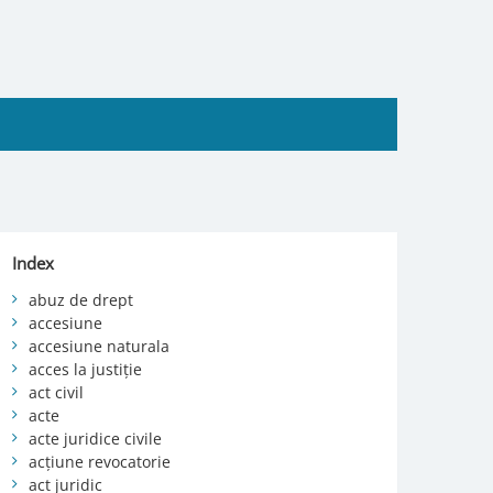
Index
abuz de drept
accesiune
accesiune naturala
acces la justiție
act civil
acte
acte juridice civile
acțiune revocatorie
act juridic