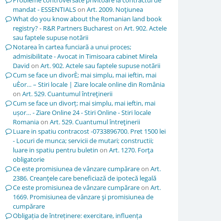
Probleme controversate privitoare la contractul de
mandat - ESSENTIALS
on
Art. 2009. Noţiunea
What do you know about the Romanian land book
registry? - R&R Partners Bucharest
on
Art. 902. Actele
sau faptele supuse notării
Notarea în cartea funciară a unui proces;
admisibilitate - Avocat in Timisoara cabinet Mirela
David
on
Art. 902. Actele sau faptele supuse notării
Cum se face un divorÈ; mai simplu, mai ieftin, mai
uÈor… – Stiri locale | Ziare locale online din România
on
Art. 529. Cuantumul întreţinerii
Cum se face un divorț; mai simplu, mai ieftin, mai
ușor… - Ziare Online 24 - Stiri Online - Stiri locale
Romania
on
Art. 529. Cuantumul întreţinerii
Luare in spatiu contracost -0733896700. Pret 1500 lei
- Locuri de munca; servicii de mutari; constructii;
luare in spatiu pentru buletin
on
Art. 1270. Forţa
obligatorie
Ce este promisiunea de vânzare cumpărare
on
Art.
2386. Creanţele care beneficiază de ipotecă legală
Ce este promisiunea de vânzare cumpărare
on
Art.
1669. Promisiunea de vânzare şi promisiunea de
cumpărare
Obligația de întreținere: exercitare, influența