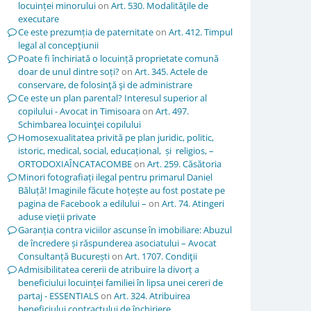
locuinței minorului
on
Art. 530. Modalităţile de
executare
Ce este prezumția de paternitate
on
Art. 412. Timpul
legal al concepţiunii
Poate fi închiriată o locuință proprietate comună
doar de unul dintre soți?
on
Art. 345. Actele de
conservare, de folosinţă şi de administrare
Ce este un plan parental? Interesul superior al
copilului - Avocat in Timisoara
on
Art. 497.
Schimbarea locuinţei copilului
Homosexualitatea privită pe plan juridic, politic,
istoric, medical, social, educațional, și religios, –
ORTODOXIAÎNCATACOMBE
on
Art. 259. Căsătoria
Minori fotografiați ilegal pentru primarul Daniel
Băluță! Imaginile făcute hoțește au fost postate pe
pagina de Facebook a edilului –
on
Art. 74. Atingeri
aduse vieţii private
Garanția contra viciilor ascunse în imobiliare: Abuzul
de încredere și răspunderea asociatului – Avocat
Consultanță București
on
Art. 1707. Condiţii
Admisibilitatea cererii de atribuire la divorț a
beneficiului locuinței familiei în lipsa unei cereri de
partaj - ESSENTIALS
on
Art. 324. Atribuirea
beneficiului contractului de închiriere