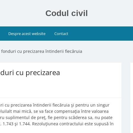
Codul civil
Despre acest website
Contact
fonduri cu precizarea întinderii fiecăruia
duri cu precizarea
i cu precizarea întinderii fiecăruia şi pentru un singur
luilalt mai mică, se va face compensaţia între valoarea
ntru suplimentul de preţ, fie pentru scăderea sa, nu poate
rt. 1.743 şi 1.744. Rezoluţiunea contractului este supusă în