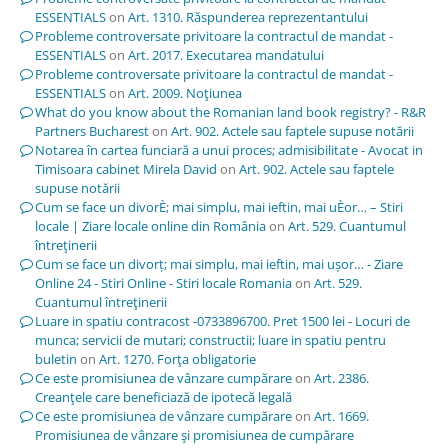
ESSENTIALS
on
Art. 1310. Răspunderea reprezentantului
Probleme controversate privitoare la contractul de mandat -
ESSENTIALS
on
Art. 2017. Executarea mandatului
Probleme controversate privitoare la contractul de mandat -
ESSENTIALS
on
Art. 2009. Noţiunea
What do you know about the Romanian land book registry? - R&R
Partners Bucharest
on
Art. 902. Actele sau faptele supuse notării
Notarea în cartea funciară a unui proces; admisibilitate - Avocat in
Timisoara cabinet Mirela David
on
Art. 902. Actele sau faptele
supuse notării
Cum se face un divorÈ; mai simplu, mai ieftin, mai uÈor… – Stiri
locale | Ziare locale online din România
on
Art. 529. Cuantumul
întreţinerii
Cum se face un divorț; mai simplu, mai ieftin, mai ușor… - Ziare
Online 24 - Stiri Online - Stiri locale Romania
on
Art. 529.
Cuantumul întreţinerii
Luare in spatiu contracost -0733896700. Pret 1500 lei - Locuri de
munca; servicii de mutari; constructii; luare in spatiu pentru
buletin
on
Art. 1270. Forţa obligatorie
Ce este promisiunea de vânzare cumpărare
on
Art. 2386.
Creanţele care beneficiază de ipotecă legală
Ce este promisiunea de vânzare cumpărare
on
Art. 1669.
Promisiunea de vânzare şi promisiunea de cumpărare