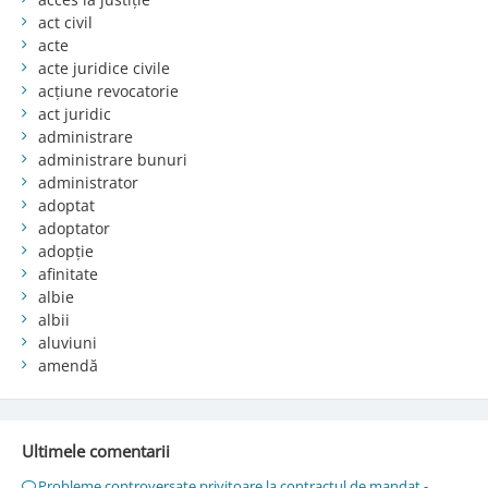
act civil
acte
acte juridice civile
acțiune revocatorie
act juridic
administrare
administrare bunuri
administrator
adoptat
adoptator
adopție
afinitate
albie
albii
aluviuni
amendă
Ultimele comentarii
Probleme controversate privitoare la contractul de mandat -