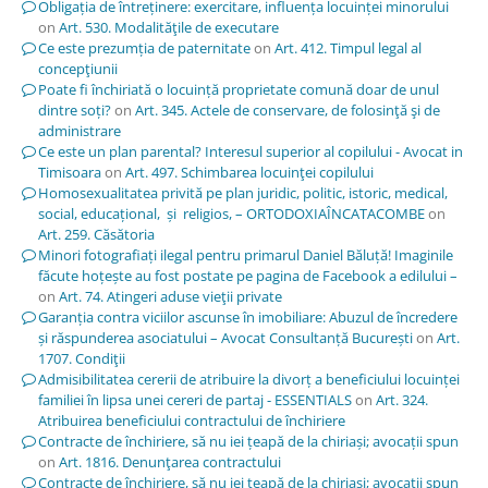
Obligația de întreținere: exercitare, influența locuinței minorului
on
Art. 530. Modalităţile de executare
Ce este prezumția de paternitate
on
Art. 412. Timpul legal al
concepţiunii
Poate fi închiriată o locuință proprietate comună doar de unul
dintre soți?
on
Art. 345. Actele de conservare, de folosinţă şi de
administrare
Ce este un plan parental? Interesul superior al copilului - Avocat in
Timisoara
on
Art. 497. Schimbarea locuinţei copilului
Homosexualitatea privită pe plan juridic, politic, istoric, medical,
social, educațional, și religios, – ORTODOXIAÎNCATACOMBE
on
Art. 259. Căsătoria
Minori fotografiați ilegal pentru primarul Daniel Băluță! Imaginile
făcute hoțește au fost postate pe pagina de Facebook a edilului –
on
Art. 74. Atingeri aduse vieţii private
Garanția contra viciilor ascunse în imobiliare: Abuzul de încredere
și răspunderea asociatului – Avocat Consultanță București
on
Art.
1707. Condiţii
Admisibilitatea cererii de atribuire la divorț a beneficiului locuinței
familiei în lipsa unei cereri de partaj - ESSENTIALS
on
Art. 324.
Atribuirea beneficiului contractului de închiriere
Contracte de închiriere, să nu iei țeapă de la chiriași; avocații spun
on
Art. 1816. Denunţarea contractului
Contracte de închiriere, să nu iei țeapă de la chiriași; avocații spun