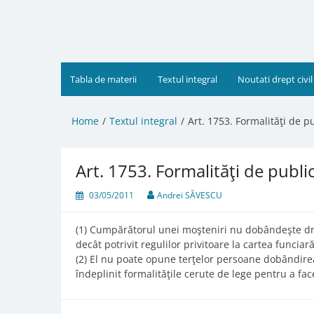
Skip
to
content
Tabla de materii
Textul integral
Noutati drept civil
Home
Textul integral
Art. 1753. Formalităţi de pu
Art. 1753. Formalităţi de public
03/05/2011
Andrei SĂVESCU
(1) Cumpărătorul unei moşteniri nu dobândeşte dre
decât potrivit regulilor privitoare la cartea funciară
(2) El nu poate opune terţelor persoane dobândire
îndeplinit formalităţile cerute de lege pentru a fa