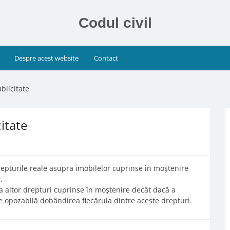
Codul civil
Despre acest website
Contact
blicitate
itate
pturile reale asupra imobilelor cuprinse în moştenire
.
a altor drepturi cuprinse în moştenire decât dacă a
ce opozabilă dobândirea fiecăruia dintre aceste drepturi.