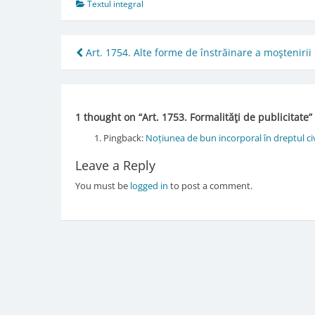
Textul integral
Post
Art. 1754. Alte forme de înstrăinare a moştenirii
navigation
1 thought on “
Art. 1753. Formalităţi de publicitate
”
Pingback:
Noțiunea de bun incorporal în dreptul c
Leave a Reply
You must be
logged in
to post a comment.