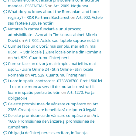
Probleme controversate privitoare la contractul de
mandat - ESSENTIALS
on
Art. 2009. Noţiunea
What do you know about the Romanian land book
registry? - R&R Partners Bucharest
on
Art. 902. Actele
sau faptele supuse notării
Notarea în cartea funciară a unui proces;
admisibilitate - Avocat in Timisoara cabinet Mirela
David
on
Art. 902. Actele sau faptele supuse notării
Cum se face un divorÈ; mai simplu, mai ieftin, mai
uÈor… – Stiri locale | Ziare locale online din România
on
Art. 529. Cuantumul întreţinerii
Cum se face un divorț; mai simplu, mai ieftin, mai
ușor… - Ziare Online 24 - Stiri Online - Stiri locale
Romania
on
Art. 529. Cuantumul întreţinerii
Luare in spatiu contracost -0733896700. Pret 1500 lei
- Locuri de munca; servicii de mutari; constructii;
luare in spatiu pentru buletin
on
Art. 1270. Forţa
obligatorie
Ce este promisiunea de vânzare cumpărare
on
Art.
2386. Creanţele care beneficiază de ipotecă legală
Ce este promisiunea de vânzare cumpărare
on
Art.
1669. Promisiunea de vânzare şi promisiunea de
cumpărare
Obligația de întreținere: exercitare, influența