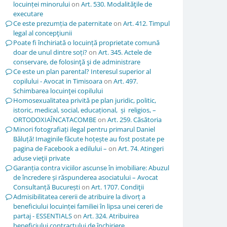
locuinței minorului
on
Art. 530. Modalităţile de
executare
Ce este prezumția de paternitate
on
Art. 412. Timpul
legal al concepţiunii
Poate fi închiriată o locuință proprietate comună
doar de unul dintre soți?
on
Art. 345. Actele de
conservare, de folosinţă şi de administrare
Ce este un plan parental? Interesul superior al
copilului - Avocat in Timisoara
on
Art. 497.
Schimbarea locuinţei copilului
Homosexualitatea privită pe plan juridic, politic,
istoric, medical, social, educațional, și religios, –
ORTODOXIAÎNCATACOMBE
on
Art. 259. Căsătoria
Minori fotografiați ilegal pentru primarul Daniel
Băluță! Imaginile făcute hoțește au fost postate pe
pagina de Facebook a edilului –
on
Art. 74. Atingeri
aduse vieţii private
Garanția contra viciilor ascunse în imobiliare: Abuzul
de încredere și răspunderea asociatului – Avocat
Consultanță București
on
Art. 1707. Condiţii
Admisibilitatea cererii de atribuire la divorț a
beneficiului locuinței familiei în lipsa unei cereri de
partaj - ESSENTIALS
on
Art. 324. Atribuirea
beneficiului contractului de închiriere