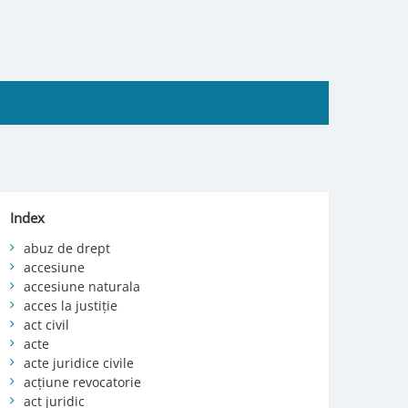
Index
abuz de drept
accesiune
accesiune naturala
acces la justiție
act civil
acte
acte juridice civile
acțiune revocatorie
act juridic