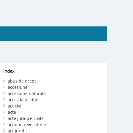
Index
abuz de drept
accesiune
accesiune naturala
acces la justiție
act civil
acte
acte juridice civile
acțiune revocatorie
act juridic