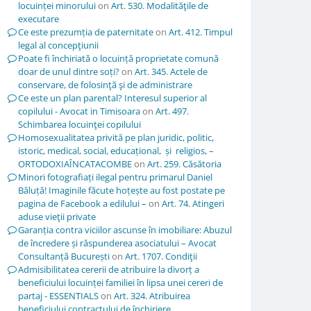
locuinței minorului
on
Art. 530. Modalităţile de
executare
Ce este prezumția de paternitate
on
Art. 412. Timpul
legal al concepţiunii
Poate fi închiriată o locuință proprietate comună
doar de unul dintre soți?
on
Art. 345. Actele de
conservare, de folosinţă şi de administrare
Ce este un plan parental? Interesul superior al
copilului - Avocat in Timisoara
on
Art. 497.
Schimbarea locuinţei copilului
Homosexualitatea privită pe plan juridic, politic,
istoric, medical, social, educațional, și religios, –
ORTODOXIAÎNCATACOMBE
on
Art. 259. Căsătoria
Minori fotografiați ilegal pentru primarul Daniel
Băluță! Imaginile făcute hoțește au fost postate pe
pagina de Facebook a edilului –
on
Art. 74. Atingeri
aduse vieţii private
Garanția contra viciilor ascunse în imobiliare: Abuzul
de încredere și răspunderea asociatului – Avocat
Consultanță București
on
Art. 1707. Condiţii
Admisibilitatea cererii de atribuire la divorț a
beneficiului locuinței familiei în lipsa unei cereri de
partaj - ESSENTIALS
on
Art. 324. Atribuirea
beneficiului contractului de închiriere