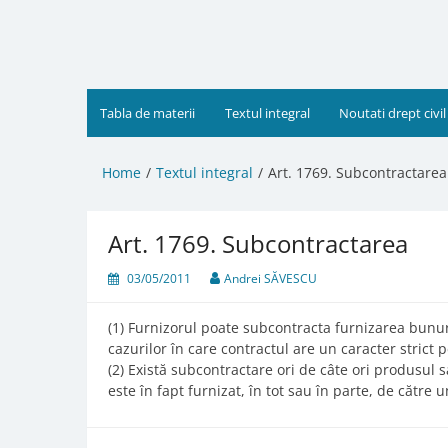
Skip
to
content
Tabla de materii
Textul integral
Noutati drept civil
Home
Textul integral
Art. 1769. Subcontractarea
Art. 1769. Subcontractarea
03/05/2011
Andrei SĂVESCU
(1) Furnizorul poate subcontracta furnizarea bunuri
cazurilor în care contractul are un caracter strict
(2) Există subcontractare ori de câte ori produsul s
este în fapt furnizat, în tot sau în parte, de către 