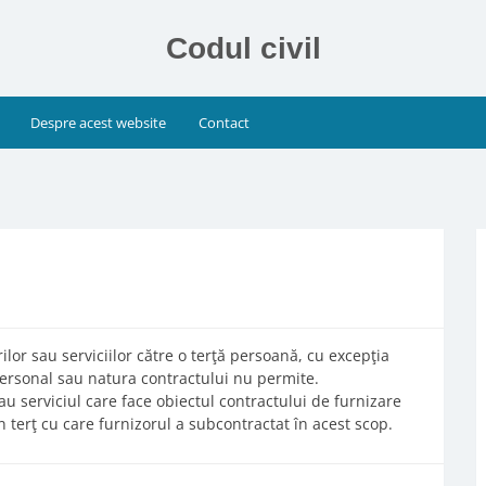
Codul civil
Despre acest website
Contact
lor sau serviciilor către o terţă persoană, cu excepţia
 personal sau natura contractului nu permite.
au serviciul care face obiectul contractului de furnizare
un terţ cu care furnizorul a subcontractat în acest scop.