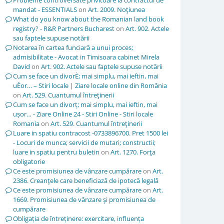
Probleme controversate privitoare la contractul de
mandat - ESSENTIALS
on
Art. 2009. Noţiunea
What do you know about the Romanian land book
registry? - R&R Partners Bucharest
on
Art. 902. Actele
sau faptele supuse notării
Notarea în cartea funciară a unui proces;
admisibilitate - Avocat in Timisoara cabinet Mirela
David
on
Art. 902. Actele sau faptele supuse notării
Cum se face un divorÈ; mai simplu, mai ieftin, mai
uÈor… – Stiri locale | Ziare locale online din România
on
Art. 529. Cuantumul întreţinerii
Cum se face un divorț; mai simplu, mai ieftin, mai
ușor… - Ziare Online 24 - Stiri Online - Stiri locale
Romania
on
Art. 529. Cuantumul întreţinerii
Luare in spatiu contracost -0733896700. Pret 1500 lei
- Locuri de munca; servicii de mutari; constructii;
luare in spatiu pentru buletin
on
Art. 1270. Forţa
obligatorie
Ce este promisiunea de vânzare cumpărare
on
Art.
2386. Creanţele care beneficiază de ipotecă legală
Ce este promisiunea de vânzare cumpărare
on
Art.
1669. Promisiunea de vânzare şi promisiunea de
cumpărare
Obligația de întreținere: exercitare, influența