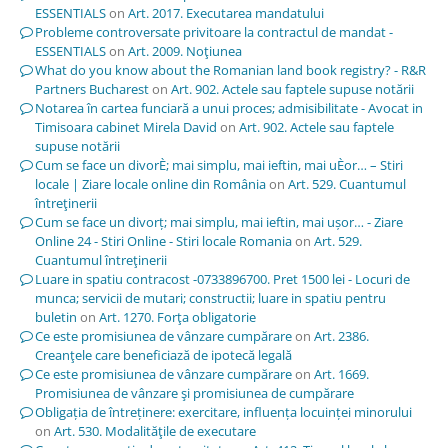
ESSENTIALS
on
Art. 2017. Executarea mandatului
Probleme controversate privitoare la contractul de mandat -
ESSENTIALS
on
Art. 2009. Noţiunea
What do you know about the Romanian land book registry? - R&R
Partners Bucharest
on
Art. 902. Actele sau faptele supuse notării
Notarea în cartea funciară a unui proces; admisibilitate - Avocat in
Timisoara cabinet Mirela David
on
Art. 902. Actele sau faptele
supuse notării
Cum se face un divorÈ; mai simplu, mai ieftin, mai uÈor… – Stiri
locale | Ziare locale online din România
on
Art. 529. Cuantumul
întreţinerii
Cum se face un divorț; mai simplu, mai ieftin, mai ușor… - Ziare
Online 24 - Stiri Online - Stiri locale Romania
on
Art. 529.
Cuantumul întreţinerii
Luare in spatiu contracost -0733896700. Pret 1500 lei - Locuri de
munca; servicii de mutari; constructii; luare in spatiu pentru
buletin
on
Art. 1270. Forţa obligatorie
Ce este promisiunea de vânzare cumpărare
on
Art. 2386.
Creanţele care beneficiază de ipotecă legală
Ce este promisiunea de vânzare cumpărare
on
Art. 1669.
Promisiunea de vânzare şi promisiunea de cumpărare
Obligația de întreținere: exercitare, influența locuinței minorului
on
Art. 530. Modalităţile de executare