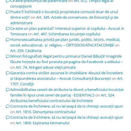
Ce este prezumția de paternitate
on
Art. 412. Timpul legal al
concepţiunii
Poate fi închiriată o locuință proprietate comună doar de unul
dintre soți?
on
Art. 345. Actele de conservare, de folosinţă şi de
administrare
Ce este un plan parental? Interesul superior al copilului - Avocat in
Timisoara
on
Art. 497. Schimbarea locuinţei copilului
Homosexualitatea privită pe plan juridic, politic, istoric, medical,
social, educațional, și religios, – ORTODOXIAÎNCATACOMBE
on
Art. 259. Căsătoria
Minori fotografiați ilegal pentru primarul Daniel Băluță! Imaginile
făcute hoțește au fost postate pe pagina de Facebook a edilului –
on
Art. 74. Atingeri aduse vieţii private
Garanția contra viciilor ascunse în imobiliare: Abuzul de încredere
și răspunderea asociatului – Avocat Consultanță București
on
Art.
1707. Condiţii
Admisibilitatea cererii de atribuire la divorț a beneficiului locuinței
familiei în lipsa unei cereri de partaj - ESSENTIALS
on
Art. 324.
Atribuirea beneficiului contractului de închiriere
Contracte de închiriere, să nu iei țeapă de la chiriași; avocații spun
on
Art. 1816. Denunţarea contractului
Contracte de închiriere, să nu iei țeapă de la chiriași; avocații spun
on
Art. 1809. Expirarea termenului