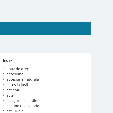
Index
abuz de drept
accesiune
accesiune naturala
acces la justiție
act civil
acte
acte juridice civile
acțiune revocatorie
act juridic