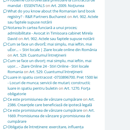
Probleme controversate privitoare la contractul de
mandat - ESSENTIALS
on
Art. 2009. Noţiunea
What do you know about the Romanian land book
registry? - R&R Partners Bucharest
on
Art. 902. Actele
sau faptele supuse notării
Notarea în cartea funciară a unui proces;
admisibilitate - Avocat in Timisoara cabinet Mirela
David
on
Art. 902. Actele sau faptele supuse notării
Cum se face un divorÈ; mai simplu, mai ieftin, mai
uÈor… – Stiri locale | Ziare locale online din România
on
Art. 529. Cuantumul întreţinerii
Cum se face un divorț; mai simplu, mai ieftin, mai
ușor… - Ziare Online 24 - Stiri Online - Stiri locale
Romania
on
Art. 529. Cuantumul întreţinerii
Luare in spatiu contracost -0733896700. Pret 1500 lei
- Locuri de munca; servicii de mutari; constructii;
luare in spatiu pentru buletin
on
Art. 1270. Forţa
obligatorie
Ce este promisiunea de vânzare cumpărare
on
Art.
2386. Creanţele care beneficiază de ipotecă legală
Ce este promisiunea de vânzare cumpărare
on
Art.
1669. Promisiunea de vânzare şi promisiunea de
cumpărare
Obligația de întreținere: exercitare, influența