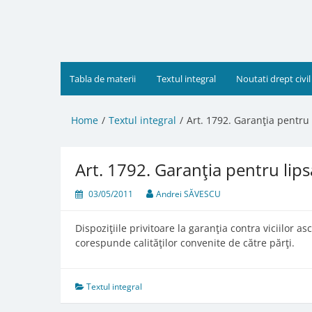
Skip
to
content
Tabla de materii
Textul integral
Noutati drept civil
Home
Textul integral
Art. 1792. Garanţia pentru 
Art. 1792. Garanţia pentru lips
03/05/2011
Andrei SĂVESCU
Dispoziţiile privitoare la garanţia contra viciilor 
corespunde calităţilor convenite de către părţi.
Textul integral