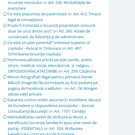
locuinței minorului
on
Art. 530. Modalităţile de
executare
Ce este prezumția de paternitate
on
Art. 412. Timpul
legal al concepţiunii
Poate fi închiriată o locuință proprietate comună
doar de unul dintre soți?
on
Art. 345. Actele de
conservare, de folosinţă şi de administrare
Ce este un plan parental? Interesul superior al
copilului - Avocat in Timisoara
on
Art. 497.
Schimbarea locuinţei copilului
Homosexualitatea privită pe plan juridic, politic,
istoric, medical, social, educațional, și religios, –
ORTODOXIAÎNCATACOMBE
on
Art. 259. Căsătoria
Minori fotografiați ilegal pentru primarul Daniel
Băluță! Imaginile făcute hoțește au fost postate pe
pagina de Facebook a edilului –
on
Art. 74. Atingeri
aduse vieţii private
Garanția contra viciilor ascunse în imobiliare: Abuzul
de încredere și răspunderea asociatului – Avocat
Consultanță București
on
Art. 1707. Condiţii
Admisibilitatea cererii de atribuire la divorț a
beneficiului locuinței familiei în lipsa unei cereri de
partaj - ESSENTIALS
on
Art. 324. Atribuirea
beneficiului contractului de închiriere