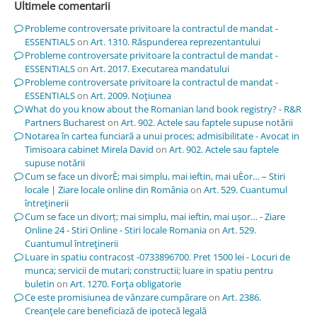
Ultimele comentarii
Probleme controversate privitoare la contractul de mandat -
ESSENTIALS
on
Art. 1310. Răspunderea reprezentantului
Probleme controversate privitoare la contractul de mandat -
ESSENTIALS
on
Art. 2017. Executarea mandatului
Probleme controversate privitoare la contractul de mandat -
ESSENTIALS
on
Art. 2009. Noţiunea
What do you know about the Romanian land book registry? - R&R
Partners Bucharest
on
Art. 902. Actele sau faptele supuse notării
Notarea în cartea funciară a unui proces; admisibilitate - Avocat in
Timisoara cabinet Mirela David
on
Art. 902. Actele sau faptele
supuse notării
Cum se face un divorÈ; mai simplu, mai ieftin, mai uÈor… – Stiri
locale | Ziare locale online din România
on
Art. 529. Cuantumul
întreţinerii
Cum se face un divorț; mai simplu, mai ieftin, mai ușor… - Ziare
Online 24 - Stiri Online - Stiri locale Romania
on
Art. 529.
Cuantumul întreţinerii
Luare in spatiu contracost -0733896700. Pret 1500 lei - Locuri de
munca; servicii de mutari; constructii; luare in spatiu pentru
buletin
on
Art. 1270. Forţa obligatorie
Ce este promisiunea de vânzare cumpărare
on
Art. 2386.
Creanţele care beneficiază de ipotecă legală