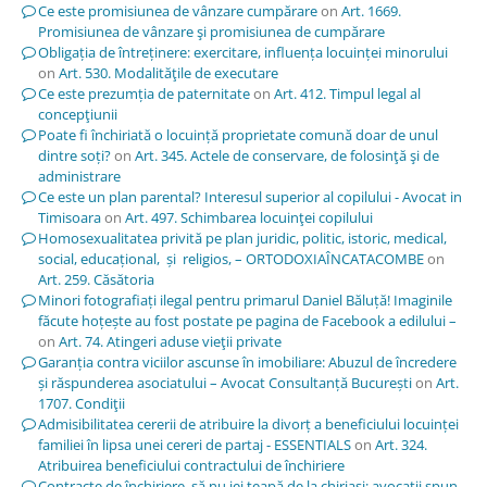
Ce este promisiunea de vânzare cumpărare
on
Art. 1669.
Promisiunea de vânzare şi promisiunea de cumpărare
Obligația de întreținere: exercitare, influența locuinței minorului
on
Art. 530. Modalităţile de executare
Ce este prezumția de paternitate
on
Art. 412. Timpul legal al
concepţiunii
Poate fi închiriată o locuință proprietate comună doar de unul
dintre soți?
on
Art. 345. Actele de conservare, de folosinţă şi de
administrare
Ce este un plan parental? Interesul superior al copilului - Avocat in
Timisoara
on
Art. 497. Schimbarea locuinţei copilului
Homosexualitatea privită pe plan juridic, politic, istoric, medical,
social, educațional, și religios, – ORTODOXIAÎNCATACOMBE
on
Art. 259. Căsătoria
Minori fotografiați ilegal pentru primarul Daniel Băluță! Imaginile
făcute hoțește au fost postate pe pagina de Facebook a edilului –
on
Art. 74. Atingeri aduse vieţii private
Garanția contra viciilor ascunse în imobiliare: Abuzul de încredere
și răspunderea asociatului – Avocat Consultanță București
on
Art.
1707. Condiţii
Admisibilitatea cererii de atribuire la divorț a beneficiului locuinței
familiei în lipsa unei cereri de partaj - ESSENTIALS
on
Art. 324.
Atribuirea beneficiului contractului de închiriere
Contracte de închiriere, să nu iei țeapă de la chiriași; avocații spun