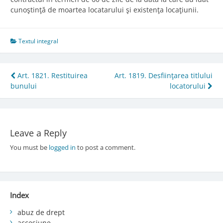
cunoştinţă de moartea locatarului şi existenţa locaţiunii.
Textul integral
Post
Art. 1821. Restituirea
Art. 1819. Desfiinţarea titlului
bunului
locatorului
navigation
Leave a Reply
You must be
logged in
to post a comment.
Index
abuz de drept
accesiune