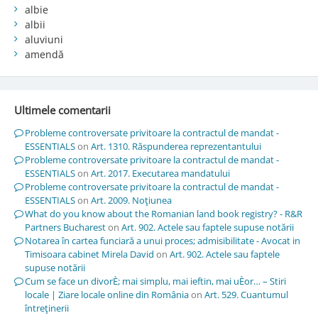
albie
albii
aluviuni
amendă
Ultimele comentarii
Probleme controversate privitoare la contractul de mandat -
ESSENTIALS
on
Art. 1310. Răspunderea reprezentantului
Probleme controversate privitoare la contractul de mandat -
ESSENTIALS
on
Art. 2017. Executarea mandatului
Probleme controversate privitoare la contractul de mandat -
ESSENTIALS
on
Art. 2009. Noţiunea
What do you know about the Romanian land book registry? - R&R
Partners Bucharest
on
Art. 902. Actele sau faptele supuse notării
Notarea în cartea funciară a unui proces; admisibilitate - Avocat in
Timisoara cabinet Mirela David
on
Art. 902. Actele sau faptele
supuse notării
Cum se face un divorÈ; mai simplu, mai ieftin, mai uÈor… – Stiri
locale | Ziare locale online din România
on
Art. 529. Cuantumul
întreţinerii