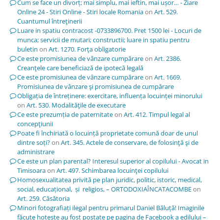
Cum se face un divorț; mai simplu, mai ieftin, mai ușor… - Ziare
Online 24 - Stiri Online - Stiri locale Romania
on
Art. 529.
Cuantumul întreţinerii
Luare in spatiu contracost -0733896700. Pret 1500 lei - Locuri de
munca; servicii de mutari; constructii; luare in spatiu pentru
buletin
on
Art. 1270. Forţa obligatorie
Ce este promisiunea de vânzare cumpărare
on
Art. 2386.
Creanţele care beneficiază de ipotecă legală
Ce este promisiunea de vânzare cumpărare
on
Art. 1669.
Promisiunea de vânzare şi promisiunea de cumpărare
Obligația de întreținere: exercitare, influența locuinței minorului
on
Art. 530. Modalităţile de executare
Ce este prezumția de paternitate
on
Art. 412. Timpul legal al
concepţiunii
Poate fi închiriată o locuință proprietate comună doar de unul
dintre soți?
on
Art. 345. Actele de conservare, de folosinţă şi de
administrare
Ce este un plan parental? Interesul superior al copilului - Avocat in
Timisoara
on
Art. 497. Schimbarea locuinţei copilului
Homosexualitatea privită pe plan juridic, politic, istoric, medical,
social, educațional, și religios, – ORTODOXIAÎNCATACOMBE
on
Art. 259. Căsătoria
Minori fotografiați ilegal pentru primarul Daniel Băluță! Imaginile
făcute hoțește au fost postate pe pagina de Facebook a edilului –