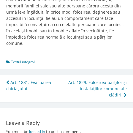
membrii familiei sale sau alte persoane cărora acesta din
urmă le-a îngăduit, în orice mod, folosirea, deţinerea sau
accesul în locuinţă, fie au un comportament care face
imposibilă convieţuirea cu celelalte persoane care locuiesc
în acelaşi imobil sau în imobile aflate în vecinătate, fie
împiedică folosirea normală a locuinţei sau a părţilor
comune.
Textul integral
Post
Art. 1831. Evacuarea
Art. 1829. Folosirea părţilor şi
chiriaşului
instalaţiilor comune ale
navigation
clădirii
Leave a Reply
You must be
logged in
to post a comment.