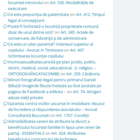
locuinței minorului
on
Art. 530. Modalităţile de
executare
Ce este prezumția de paternitate
on
Art. 412. Timpul
legal al concepţiunii
Poate fi închiriată o locuință proprietate comună
doar de unul dintre soți?
on
Art. 345. Actele de
conservare, de folosinţă şi de administrare
Ce este un plan parental? Interesul superior al
copilului - Avocat in Timisoara
on
Art. 497.
Schimbarea locuinţei copilului
Homosexualitatea privită pe plan juridic, politic,
istoric, medical, social, educațional, și religios, –
ORTODOXIAÎNCATACOMBE
on
Art. 259. Căsătoria
Minori fotografiați ilegal pentru primarul Daniel
Băluță! Imaginile făcute hoțește au fost postate pe
pagina de Facebook a edilului –
on
Art. 74. Atingeri
aduse vieţii private
Garanția contra viciilor ascunse în imobiliare: Abuzul
de încredere și răspunderea asociatului – Avocat
Consultanță București
on
Art. 1707. Condiţii
Admisibilitatea cererii de atribuire la divorț a
beneficiului locuinței familiei în lipsa unei cereri de
partaj - ESSENTIALS
on
Art. 324. Atribuirea
beneficiului contractului de închiriere