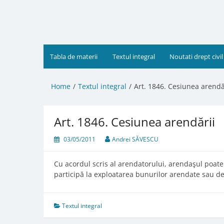
Skip
to
content
Tabla de materii
Textul integral
Noutati drept civil
Home
Textul integral
Art. 1846. Cesiunea arendă
Art. 1846. Cesiunea arendării
03/05/2011
Andrei SĂVESCU
Cu acordul scris al arendatorului, arendaşul poate
participă la exploatarea bunurilor arendate sau de
Textul integral