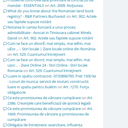
Probleme controversate privitoare la contractul de
mandat - ESSENTIALS
on
Art. 2009. Noţiunea
What do you know about the Romanian land book
registry? - R&R Partners Bucharest
on
Art. 902. Actele
sau faptele supuse notării
Notarea în cartea funciară a unui proces;
admisibilitate - Avocat in Timisoara cabinet Mirela
David
on
Art. 902. Actele sau faptele supuse notării
Cum se face un divorÈ; mai simplu, mai ieftin, mai
uÈor… – Stiri locale | Ziare locale online din România
on
Art. 529. Cuantumul întreţinerii
Cum se face un divorț; mai simplu, mai ieftin, mai
ușor… - Ziare Online 24 - Stiri Online - Stiri locale
Romania
on
Art. 529. Cuantumul întreţinerii
Luare in spatiu contracost -0733896700. Pret 1500 lei
- Locuri de munca; servicii de mutari; constructii;
luare in spatiu pentru buletin
on
Art. 1270. Forţa
obligatorie
Ce este promisiunea de vânzare cumpărare
on
Art.
2386. Creanţele care beneficiază de ipotecă legală
Ce este promisiunea de vânzare cumpărare
on
Art.
1669. Promisiunea de vânzare şi promisiunea de
cumpărare
Obligația de întreținere: exercitare, influența