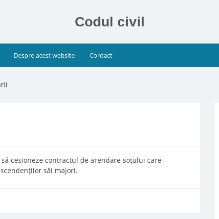
Codul civil
Despre acest website
Contact
rii
 să cesioneze contractul de arendare soţului care
scendenţilor săi majori.