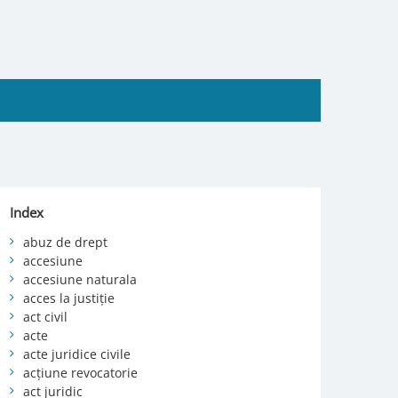
Index
abuz de drept
accesiune
accesiune naturala
acces la justiție
act civil
acte
acte juridice civile
acțiune revocatorie
act juridic