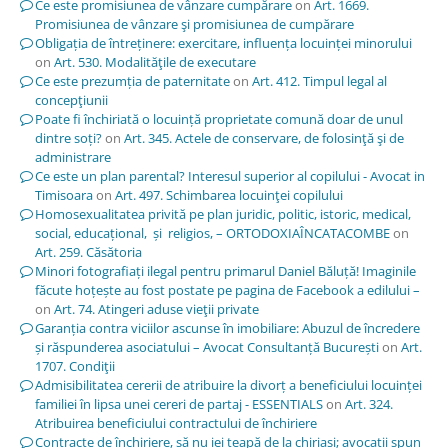
Ce este promisiunea de vânzare cumpărare
on
Art. 1669.
Promisiunea de vânzare şi promisiunea de cumpărare
Obligația de întreținere: exercitare, influența locuinței minorului
on
Art. 530. Modalităţile de executare
Ce este prezumția de paternitate
on
Art. 412. Timpul legal al
concepţiunii
Poate fi închiriată o locuință proprietate comună doar de unul
dintre soți?
on
Art. 345. Actele de conservare, de folosinţă şi de
administrare
Ce este un plan parental? Interesul superior al copilului - Avocat in
Timisoara
on
Art. 497. Schimbarea locuinţei copilului
Homosexualitatea privită pe plan juridic, politic, istoric, medical,
social, educațional, și religios, – ORTODOXIAÎNCATACOMBE
on
Art. 259. Căsătoria
Minori fotografiați ilegal pentru primarul Daniel Băluță! Imaginile
făcute hoțește au fost postate pe pagina de Facebook a edilului –
on
Art. 74. Atingeri aduse vieţii private
Garanția contra viciilor ascunse în imobiliare: Abuzul de încredere
și răspunderea asociatului – Avocat Consultanță București
on
Art.
1707. Condiţii
Admisibilitatea cererii de atribuire la divorț a beneficiului locuinței
familiei în lipsa unei cereri de partaj - ESSENTIALS
on
Art. 324.
Atribuirea beneficiului contractului de închiriere
Contracte de închiriere, să nu iei țeapă de la chiriași; avocații spun