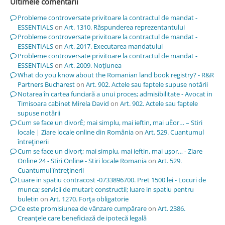
Ultimele comentarii
Probleme controversate privitoare la contractul de mandat -
ESSENTIALS
on
Art. 1310. Răspunderea reprezentantului
Probleme controversate privitoare la contractul de mandat -
ESSENTIALS
on
Art. 2017. Executarea mandatului
Probleme controversate privitoare la contractul de mandat -
ESSENTIALS
on
Art. 2009. Noţiunea
What do you know about the Romanian land book registry? - R&R
Partners Bucharest
on
Art. 902. Actele sau faptele supuse notării
Notarea în cartea funciară a unui proces; admisibilitate - Avocat in
Timisoara cabinet Mirela David
on
Art. 902. Actele sau faptele
supuse notării
Cum se face un divorÈ; mai simplu, mai ieftin, mai uÈor… – Stiri
locale | Ziare locale online din România
on
Art. 529. Cuantumul
întreţinerii
Cum se face un divorț; mai simplu, mai ieftin, mai ușor… - Ziare
Online 24 - Stiri Online - Stiri locale Romania
on
Art. 529.
Cuantumul întreţinerii
Luare in spatiu contracost -0733896700. Pret 1500 lei - Locuri de
munca; servicii de mutari; constructii; luare in spatiu pentru
buletin
on
Art. 1270. Forţa obligatorie
Ce este promisiunea de vânzare cumpărare
on
Art. 2386.
Creanţele care beneficiază de ipotecă legală