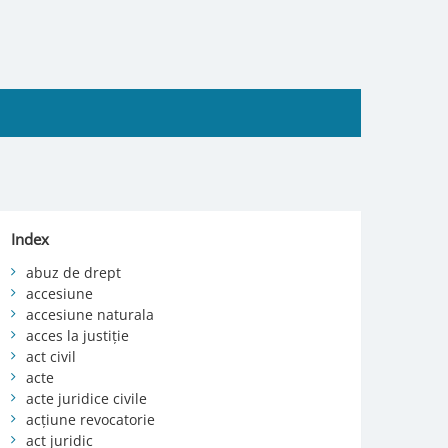
Index
abuz de drept
accesiune
accesiune naturala
acces la justiție
act civil
acte
acte juridice civile
acțiune revocatorie
act juridic