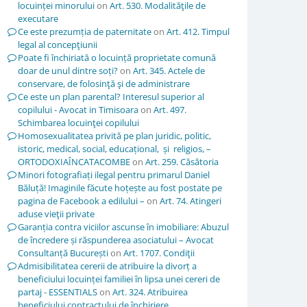
locuinței minorului
on
Art. 530. Modalităţile de
executare
Ce este prezumția de paternitate
on
Art. 412. Timpul
legal al concepţiunii
Poate fi închiriată o locuință proprietate comună
doar de unul dintre soți?
on
Art. 345. Actele de
conservare, de folosinţă şi de administrare
Ce este un plan parental? Interesul superior al
copilului - Avocat in Timisoara
on
Art. 497.
Schimbarea locuinţei copilului
Homosexualitatea privită pe plan juridic, politic,
istoric, medical, social, educațional, și religios, –
ORTODOXIAÎNCATACOMBE
on
Art. 259. Căsătoria
Minori fotografiați ilegal pentru primarul Daniel
Băluță! Imaginile făcute hoțește au fost postate pe
pagina de Facebook a edilului –
on
Art. 74. Atingeri
aduse vieţii private
Garanția contra viciilor ascunse în imobiliare: Abuzul
de încredere și răspunderea asociatului – Avocat
Consultanță București
on
Art. 1707. Condiţii
Admisibilitatea cererii de atribuire la divorț a
beneficiului locuinței familiei în lipsa unei cereri de
partaj - ESSENTIALS
on
Art. 324. Atribuirea
beneficiului contractului de închiriere