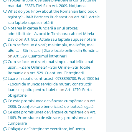
Probleme controversate privitoare la contractul de
mandat - ESSENTIALS
on
Art. 2009. Noţiunea
What do you know about the Romanian land book
registry? - R&R Partners Bucharest
on
Art. 902. Actele
sau faptele supuse notării
Notarea în cartea funciară a unui proces;
admisibilitate - Avocat in Timisoara cabinet Mirela
David
on
Art. 902. Actele sau faptele supuse notării
Cum se face un divorÈ; mai simplu, mai ieftin, mai
uÈor… – Stiri locale | Ziare locale online din România
on
Art. 529. Cuantumul întreţinerii
Cum se face un divorț; mai simplu, mai ieftin, mai
ușor… - Ziare Online 24 - Stiri Online - Stiri locale
Romania
on
Art. 529. Cuantumul întreţinerii
Luare in spatiu contracost -0733896700. Pret 1500 lei
- Locuri de munca; servicii de mutari; constructii;
luare in spatiu pentru buletin
on
Art. 1270. Forţa
obligatorie
Ce este promisiunea de vânzare cumpărare
on
Art.
2386. Creanţele care beneficiază de ipotecă legală
Ce este promisiunea de vânzare cumpărare
on
Art.
1669. Promisiunea de vânzare şi promisiunea de
cumpărare
Obligația de întreținere: exercitare, influența