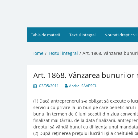
Skip
to
content
Tabla de materii
Textul integral
Noutati drept civil
Home
Textul integral
Art. 1868. Vânzarea bunuri
Art. 1868. Vânzarea bunurilor 
03/05/2011
Andrei SĂVESCU
(1) Dacă antreprenorul s-a obligat să execute o luc
serviciu cu privire la un bun pe care beneficiarul i
bunul în termen de 6 luni socotit din ziua convenit
finalizat mai târziu, de la data finalizării, antrepre
dreptul să vândă bunul cu diligenţa unui mandatar c
(2) După reţinerea preţului lucrării şi a cheltuiel