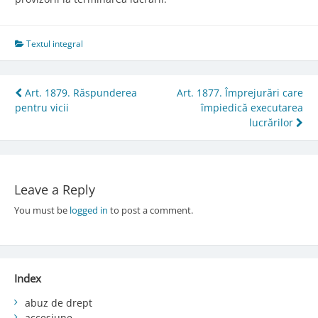
Textul integral
Post
Art. 1879. Răspunderea
Art. 1877. Împrejurări care
pentru vicii
împiedică executarea
navigation
lucrărilor
Leave a Reply
You must be
logged in
to post a comment.
Index
abuz de drept
accesiune