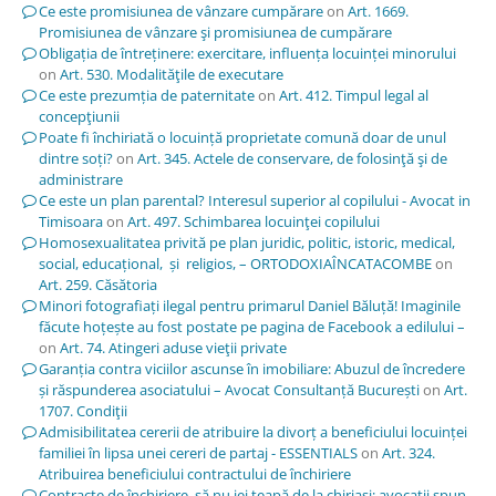
Ce este promisiunea de vânzare cumpărare
on
Art. 1669.
Promisiunea de vânzare şi promisiunea de cumpărare
Obligația de întreținere: exercitare, influența locuinței minorului
on
Art. 530. Modalităţile de executare
Ce este prezumția de paternitate
on
Art. 412. Timpul legal al
concepţiunii
Poate fi închiriată o locuință proprietate comună doar de unul
dintre soți?
on
Art. 345. Actele de conservare, de folosinţă şi de
administrare
Ce este un plan parental? Interesul superior al copilului - Avocat in
Timisoara
on
Art. 497. Schimbarea locuinţei copilului
Homosexualitatea privită pe plan juridic, politic, istoric, medical,
social, educațional, și religios, – ORTODOXIAÎNCATACOMBE
on
Art. 259. Căsătoria
Minori fotografiați ilegal pentru primarul Daniel Băluță! Imaginile
făcute hoțește au fost postate pe pagina de Facebook a edilului –
on
Art. 74. Atingeri aduse vieţii private
Garanția contra viciilor ascunse în imobiliare: Abuzul de încredere
și răspunderea asociatului – Avocat Consultanță București
on
Art.
1707. Condiţii
Admisibilitatea cererii de atribuire la divorț a beneficiului locuinței
familiei în lipsa unei cereri de partaj - ESSENTIALS
on
Art. 324.
Atribuirea beneficiului contractului de închiriere
Contracte de închiriere, să nu iei țeapă de la chiriași; avocații spun