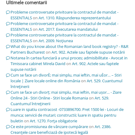
Ultimele comentarii
Probleme controversate privitoare la contractul de mandat -
ESSENTIALS
on
Art. 1310. Răspunderea reprezentantului
Probleme controversate privitoare la contractul de mandat -
ESSENTIALS
on
Art. 2017. Executarea mandatului
Probleme controversate privitoare la contractul de mandat -
ESSENTIALS
on
Art. 2009. Noţiunea
What do you know about the Romanian land book registry? - R&R
Partners Bucharest
on
Art. 902. Actele sau faptele supuse notării
Notarea în cartea funciară a unui proces; admisibilitate - Avocat in
Timisoara cabinet Mirela David
on
Art. 902. Actele sau faptele
supuse notării
Cum se face un divorÈ; mai simplu, mai ieftin, mai uÈor… – Stiri
locale | Ziare locale online din România
on
Art. 529. Cuantumul
întreţinerii
Cum se face un divorț; mai simplu, mai ieftin, mai ușor… - Ziare
Online 24 - Stiri Online - Stiri locale Romania
on
Art. 529.
Cuantumul întreţinerii
Luare in spatiu contracost -0733896700. Pret 1500 lei - Locuri de
munca; servicii de mutari; constructii; luare in spatiu pentru
buletin
on
Art. 1270. Forţa obligatorie
Ce este promisiunea de vânzare cumpărare
on
Art. 2386.
Creanţele care beneficiază de ipotecă legală