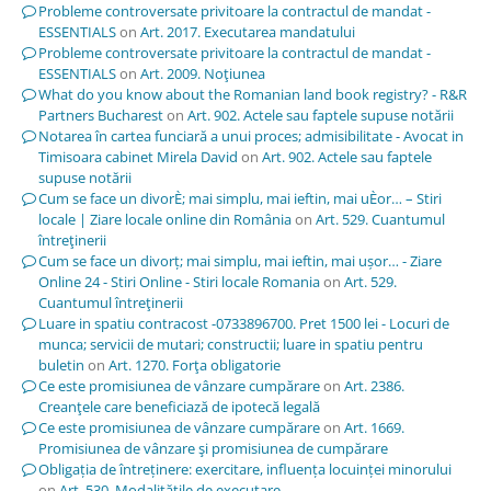
Probleme controversate privitoare la contractul de mandat -
ESSENTIALS
on
Art. 2017. Executarea mandatului
Probleme controversate privitoare la contractul de mandat -
ESSENTIALS
on
Art. 2009. Noţiunea
What do you know about the Romanian land book registry? - R&R
Partners Bucharest
on
Art. 902. Actele sau faptele supuse notării
Notarea în cartea funciară a unui proces; admisibilitate - Avocat in
Timisoara cabinet Mirela David
on
Art. 902. Actele sau faptele
supuse notării
Cum se face un divorÈ; mai simplu, mai ieftin, mai uÈor… – Stiri
locale | Ziare locale online din România
on
Art. 529. Cuantumul
întreţinerii
Cum se face un divorț; mai simplu, mai ieftin, mai ușor… - Ziare
Online 24 - Stiri Online - Stiri locale Romania
on
Art. 529.
Cuantumul întreţinerii
Luare in spatiu contracost -0733896700. Pret 1500 lei - Locuri de
munca; servicii de mutari; constructii; luare in spatiu pentru
buletin
on
Art. 1270. Forţa obligatorie
Ce este promisiunea de vânzare cumpărare
on
Art. 2386.
Creanţele care beneficiază de ipotecă legală
Ce este promisiunea de vânzare cumpărare
on
Art. 1669.
Promisiunea de vânzare şi promisiunea de cumpărare
Obligația de întreținere: exercitare, influența locuinței minorului
on
Art. 530. Modalităţile de executare