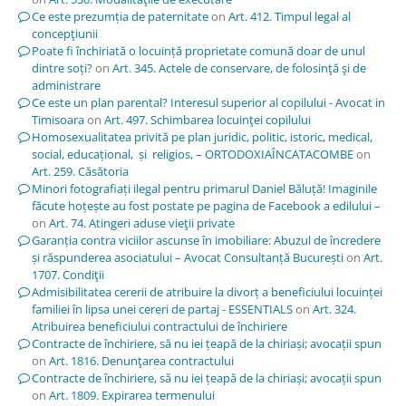
Ce este prezumția de paternitate
on
Art. 412. Timpul legal al
concepţiunii
Poate fi închiriată o locuință proprietate comună doar de unul
dintre soți?
on
Art. 345. Actele de conservare, de folosinţă şi de
administrare
Ce este un plan parental? Interesul superior al copilului - Avocat in
Timisoara
on
Art. 497. Schimbarea locuinţei copilului
Homosexualitatea privită pe plan juridic, politic, istoric, medical,
social, educațional, și religios, – ORTODOXIAÎNCATACOMBE
on
Art. 259. Căsătoria
Minori fotografiați ilegal pentru primarul Daniel Băluță! Imaginile
făcute hoțește au fost postate pe pagina de Facebook a edilului –
on
Art. 74. Atingeri aduse vieţii private
Garanția contra viciilor ascunse în imobiliare: Abuzul de încredere
și răspunderea asociatului – Avocat Consultanță București
on
Art.
1707. Condiţii
Admisibilitatea cererii de atribuire la divorț a beneficiului locuinței
familiei în lipsa unei cereri de partaj - ESSENTIALS
on
Art. 324.
Atribuirea beneficiului contractului de închiriere
Contracte de închiriere, să nu iei țeapă de la chiriași; avocații spun
on
Art. 1816. Denunţarea contractului
Contracte de închiriere, să nu iei țeapă de la chiriași; avocații spun
on
Art. 1809. Expirarea termenului