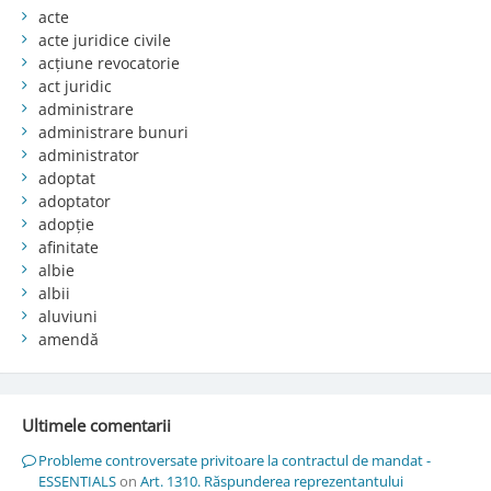
acte
acte juridice civile
acțiune revocatorie
act juridic
administrare
administrare bunuri
administrator
adoptat
adoptator
adopție
afinitate
albie
albii
aluviuni
amendă
Ultimele comentarii
Probleme controversate privitoare la contractul de mandat -
ESSENTIALS
on
Art. 1310. Răspunderea reprezentantului